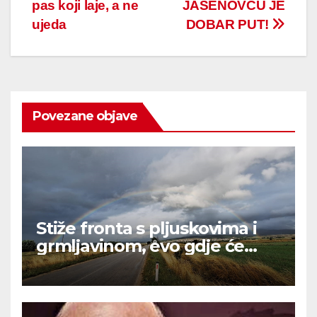
pas koji laje, a ne
JASENOVCU JE
ujeda
DOBAR PUT!
Povezane objave
Stiže fronta s pljuskovima i
grmljavinom, evo gdje će
najviše osvježiti