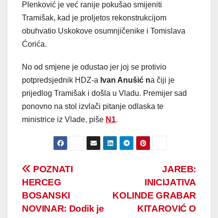
Plenković je već ranije pokušao smijeniti
Tramišak, kad je proljetos rekonstrukcijom
obuhvatio Uskokove osumnjičenike i Tomislava
Ćorića.
No od smjene je odustao jer joj se protivio
potpredsjednik HDZ-a
Ivan Anušić n
a čiji je
prijedlog Tramišak i došla u Vladu. Premijer sad
ponovno na stol izvlači pitanje odlaska te
ministrice iz Vlade, piše
N1
.
Post
POZNATI
JAREB:
HERCEG
INICIJATIVA
navigation
BOSANSKI
KOLINDE GRABAR
NOVINAR: Dodik je
KITAROVIĆ O