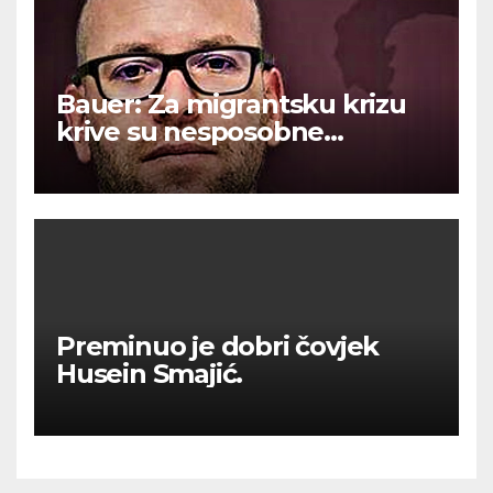
Bauer: Za migrantsku krizu
krive su nesposobne
ljevičarske vlasti.
Preminuo je dobri čovjek
Husein Smajić.