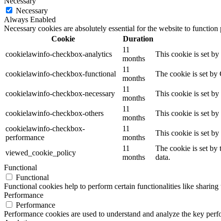
Necessary
Necessary
Always Enabled
Necessary cookies are absolutely essential for the website to function
Cookie
Duration
11
cookielawinfo-checkbox-analytics
This cookie is set b
months
11
cookielawinfo-checkbox-functional
The cookie is set by
months
11
cookielawinfo-checkbox-necessary
This cookie is set b
months
11
cookielawinfo-checkbox-others
This cookie is set b
months
cookielawinfo-checkbox-
11
This cookie is set b
performance
months
11
The cookie is set by
viewed_cookie_policy
months
data.
Functional
Functional
Functional cookies help to perform certain functionalities like sharing 
Performance
Performance
Performance cookies are used to understand and analyze the key perfor