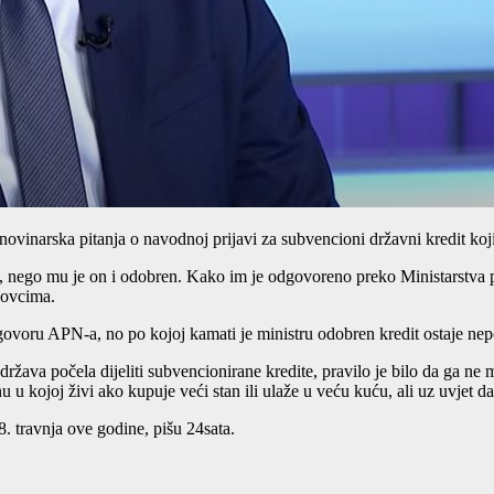
a novinarska pitanja o navodnoj prijavi za subvencioni državni kredit ko
 nego mu je on i odobren. Kako im je odgovoreno preko Ministarstva pr
kovcima.
govoru APN-a, no po kojoj kamati je ministru odobren kredit ostaje ne
ava počela dijeliti subvencionirane kredite, pravilo je bilo da ga ne 
nu u kojoj živi ako kupuje veći stan ili ulaže u veću kuću, ali uz uvjet 
8. travnja ove godine, pišu 24sata.