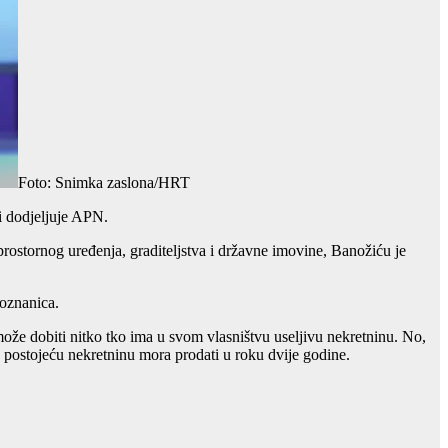
Foto: Snimka zaslona/HRT
ji dodjeljuje APN.
ostornog uređenja, graditeljstva i državne imovine, Banožiću je
poznanica.
može dobiti nitko tko ima u svom vlasništvu useljivu nekretninu. No,
da postojeću nekretninu mora prodati u roku dvije godine.