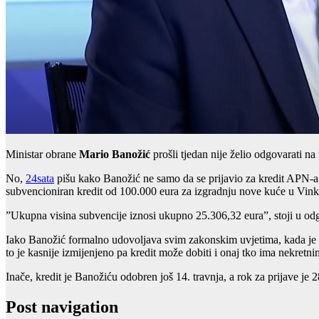
Ministar obrane
Mario Banožić
prošli tjedan nije želio odgovarati n
No,
24sata
pišu kako Banožić ne samo da se prijavio za kredit APN-a,
subvencioniran kredit od 100.000 eura za izgradnju nove kuće u Vin
”Ukupna visina subvencije iznosi ukupno 25.306,32 eura”, stoji u od
Iako Banožić formalno udovoljava svim zakonskim uvjetima, kada je drž
to je kasnije izmijenjeno pa kredit može dobiti i onaj tko ima nekretni
Inače, kredit je Banožiću odobren još 14. travnja, a rok za prijave je 2
Post navigation