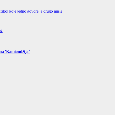
tskoj koje jedno govore, a drugo misle
i.
ona ‘Kamiondžija’