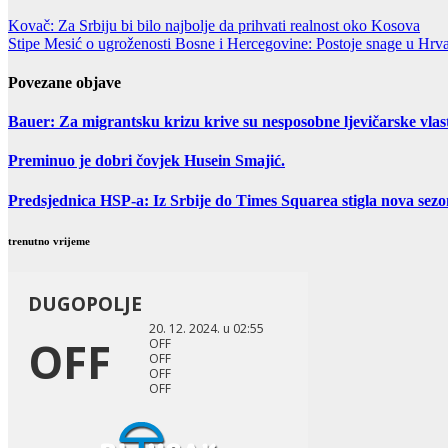
Kovač: Za Srbiju bi bilo najbolje da prihvati realnost oko Kosova
Stipe Mesić o ugroženosti Bosne i Hercegovine: Postoje snage u Hrva
Povezane objave
Bauer: Za migrantsku krizu krive su nesposobne ljevičarske vlast
Preminuo je dobri čovjek Husein Smajić.
Predsjednica HSP-a: Iz Srbije do Times Squarea stigla nova sez
trenutno vrijeme