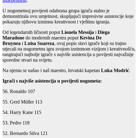
Independent
.
U nogometnoj povijesti odabrana grupa igrača stalno je
demonstrirala ovu umjetnost, skupljajući impresivne asistencije koje
pokazuju njihovu iznimnu kreativnost i vještinu igranja.
Od legendarnih ličnosti poput
Lionela Messija
i
Diega
Maradone
do modernih maestra poput
Kevina De
Bruynea
i
Luisa Suareza
, ovaj popis slavi igrače koji su trajno
utjecali na nogometnu igru ​​svojom iznimnom vizijom i kreativnošću,
rangirajući najbolje igrače s najviše asistencija u povijesti najvažnije
sporedne stvari na svijetu.
Na njemu se našao i naš maestro, hrvatski kapetan
Luka Modrić
.
Igrači s najviše asistencija u povijesti nogometa:
56. Ronaldo 107
55. Gerd Müller 113
54. Harry Kane 115
53. Pedro 118
52. Bernardo Silva 121