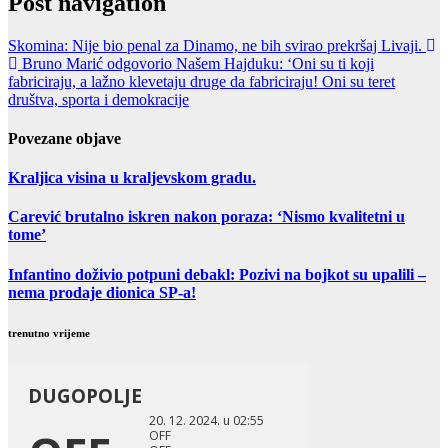
Post navigation
Skomina: Nije bio penal za Dinamo, ne bih svirao prekršaj Livaji.
Bruno Marić odgovorio Našem Hajduku: ‘Oni su ti koji
fabriciraju, a lažno klevetaju druge da fabriciraju! Oni su teret
društva, sporta i demokracije
Povezane objave
Kraljica visina u kraljevskom gradu.
Carević brutalno iskren nakon poraza: ‘Nismo kvalitetni u
tome’
Infantino doživio potpuni debakl: Pozivi na bojkot su upalili –
nema prodaje dionica SP-a!
trenutno vrijeme