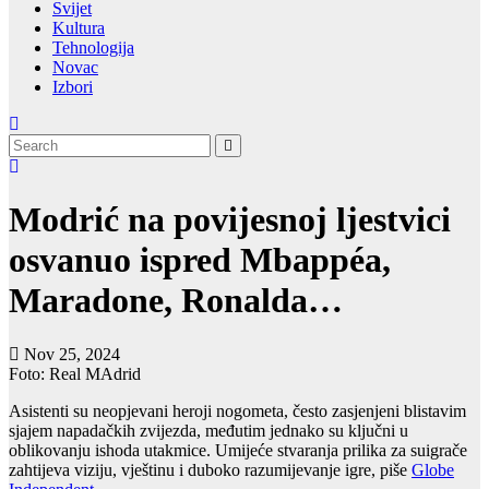
Svijet
Kultura
Tehnologija
Novac
Izbori
Modrić na povijesnoj ljestvici
osvanuo ispred Mbappéa,
Maradone, Ronalda…
Nov 25, 2024
Foto: Real MAdrid
Asistenti su neopjevani heroji nogometa, često zasjenjeni blistavim
sjajem napadačkih zvijezda, međutim jednako su ključni u
oblikovanju ishoda utakmice. Umijeće stvaranja prilika za suigrače
zahtijeva viziju, vještinu i duboko razumijevanje igre, piše
Globe