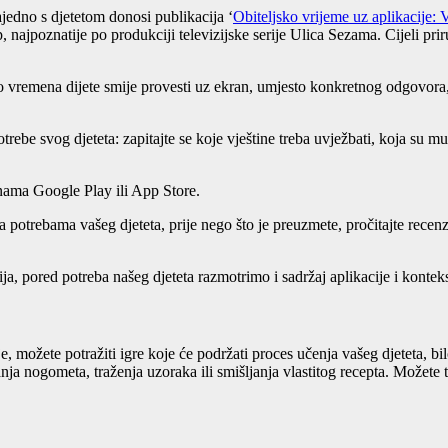
zajedno s djetetom donosi publikacija ‘
Obiteljsko vrijeme uz aplikacije: 
 najpoznatije po produkciji televizijske serije Ulica Sezama. Cijeli pri
o vremena dijete smije provesti uz ekran, umjesto konkretnog odgovora, o
potrebe svog djeteta: zapitajte se koje vještine treba uvježbati, koja su 
nama Google Play ili App Store.
potrebama vašeg djeteta, prije nego što je preuzmete, pročitajte recenz
ja, pored potreba našeg djeteta razmotrimo i sadržaj aplikacije i konteks
nje, možete potražiti igre koje će podržati proces učenja vašeg djeteta, 
nja nogometa, traženja uzoraka ili smišljanja vlastitog recepta. Možete t