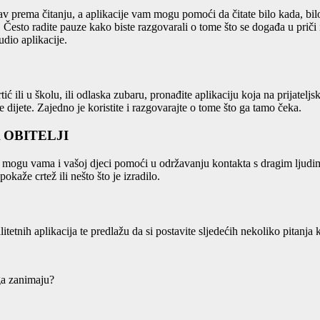
 prema čitanju, a aplikacije vam mogu pomoći da čitate bilo kada, bilo 
. Često radite pauze kako biste razgovarali o tome što se događa u prič
audio aplikacije.
ć ili u školu, ili odlaska zubaru, pronađite aplikaciju koja na prijateljs
e dijete. Zajedno je koristite i razgovarajte o tome što ga tamo čeka.
 OBITELJI
ogu vama i vašoj djeci pomoći u održavanju kontakta s dragim ljudima 
kaže crtež ili nešto što je izradilo.
etnih aplikacija te predlažu da si postavite sljedećih nekoliko pitanja ka
 ga zanimaju?