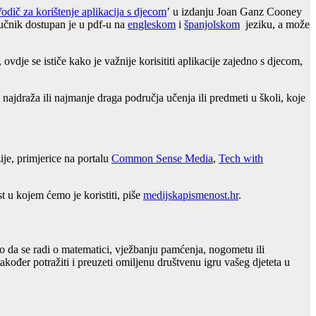
Vodič za korištenje aplikacija s djecom
’ u izdanju Joan Ganz Cooney
ručnik dostupan je u pdf-u na
engleskom
i
španjolskom
jeziku, a može
vdje se ističe kako je važnije korisititi aplikacije zajedno s djecom,
mu najdraža ili najmanje draga područja učenja ili predmeti u školi, koje
ije, primjerice na portalu
Common Sense Media
,
Tech with
t u kojem ćemo je koristiti, piše
medijskapismenost.hr
.
bilo da se radi o matematici, vježbanju pamćenja, nogometu ili
akođer potražiti i preuzeti omiljenu društvenu igru vašeg djeteta u