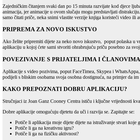
Zajedničkim čitanjem svaki dan po 15 minuta razvijate kod djece ljubav
animacija, jer animacije u ovom slučaju mogu predstavljati distrakciju
samo čitati priče, neka snimi vlastite verzije knjiga koristeći video ili 
PRIPREMA ZA NOVO ISKUSTVO
Ako želite pripremiti dijete za neko novo iskustvo, poput polaska u vrti
aplikaciju u kojoj ćete sami stvoriti ohrabrujuću priču posebno za svoj
POVEZIVANJE S PRIJATELJIMA I ČLANOVIMA
Aplikacije s video pozivima, poput FaceTimea, Skypea i WhatsAppa, m
podijeli s bliskim osobama svoja osobna dostignuća, na primjer da im po
KAKO PREPOZNATI DOBRU APLIKACIJU?
Stručnjaci iz Joan Ganz Cooney Centra ističu i ključne vrijednosti kvalit
Dobre aplikacije omogućuju djetetu da uči i razvija se. Zapitajte se:
Potiče li aplikacija moje dijete dijete na istraživanje stvari koje
Potiče li ga na kreativnu igru?
Potiče li ga na fizičku aktivnost?