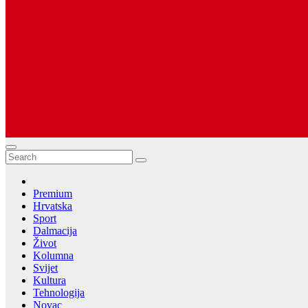
Dugopolje Portal
Najnovije vijesti Hrvatske, Dalmacije i Svijeta
Premium
Hrvatska
Sport
Dalmacija
Život
Kolumna
Svijet
Kultura
Tehnologija
Novac