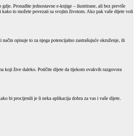
gdje. Pronađite jednostavne e-knjige – ilustrirane, ali bez previše
i i kako to možete povezati sa svojim životom. Ako pak vaše dijete voli
ki način opisuje to za njega potencijalno zastrašujuće okruženje, ili
koji žive daleko. Potičite dijete da tijekom ovakvih razgovora
ko bi procijenili je li neka aplikacija dobra za vas i vaše dijete.