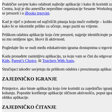
Praktične savjete kako odabrati najbolje aplikacije i kako ih koristiti 
Centra, koji je dio američke neprofitne organizacije Sesame Workshop,
se preuzeti i u
iBooks trgovini
.
Kad je riječ o jednom od najčešćih pitanja koja muče roditelje – kolik
kako bi se iskoristile prilike za učenje, nego paziti na vrijeme.
Prilikom odabira aplikacije koju ćete preuzeti, najprije identificirajte 
su mu omiljene igre, likovi ili aktivnosti.
Pogledajte što se nudi među edukativnim igrama dostupnima u trgovi
Kada pronađete zanimljivu aplikaciju, za koju vam se čini da odgovara 
Kids
,
Parent’s Choice
, ili
Teachers With Apps
.
Stručnjaci također savjetuju da prilikom odabira i preuzimanja aplikaci
ZAJEDNIČKO IGRANJE
Primjerice, ako birate aplikaciju koju ćete koristiti za zajedničko igra
kuhanju. Popratite korištenje aplikacije sličnom aktivnošću, poput igra
obliku aplikacije.
ZAJEDNIČKO ČITANJE