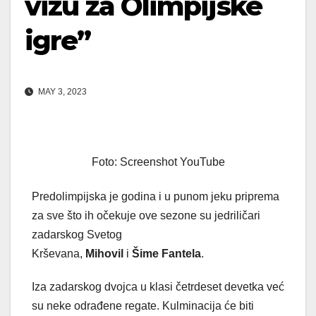
vizu za Olimpijske
igre”
MAY 3, 2023
Foto: Screenshot YouTube
Predolimpijska je godina i u punom jeku priprema
za sve što ih očekuje ove sezone su jedriličari
zadarskog Svetog
Krševana,
Mihovil
i
Šime
Fantela
.
Iza zadarskog dvojca u klasi četrdeset devetka već
su neke odrađene regate. Kulminacija će biti