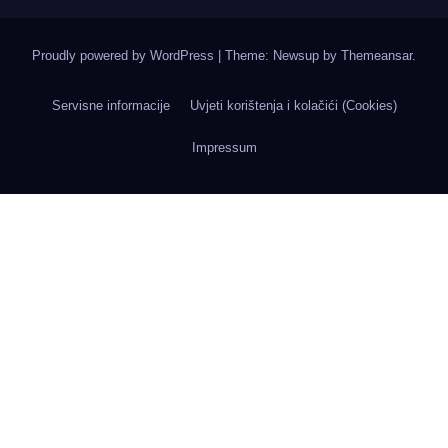
Proudly powered by WordPress
|
Theme: Newsup by
Themeansar
.
Servisne informacije
Uvjeti korištenja i kolačići (Cookies)
Impressum