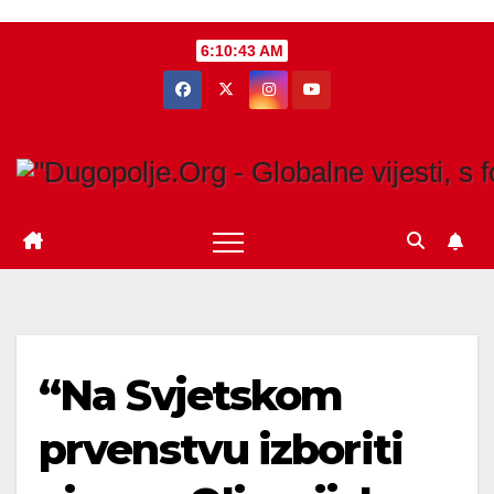
Skip
6:10:44 AM
to
content
“Na Svjetskom
prvenstvu izboriti