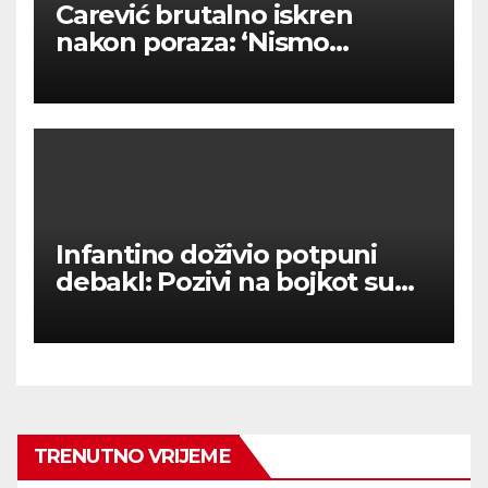
Carević brutalno iskren
nakon poraza: ‘Nismo
kvalitetni u tome’
Infantino doživio potpuni
debakl: Pozivi na bojkot su
upalili – nema prodaje
dionica SP-a!
TRENUTNO VRIJEME