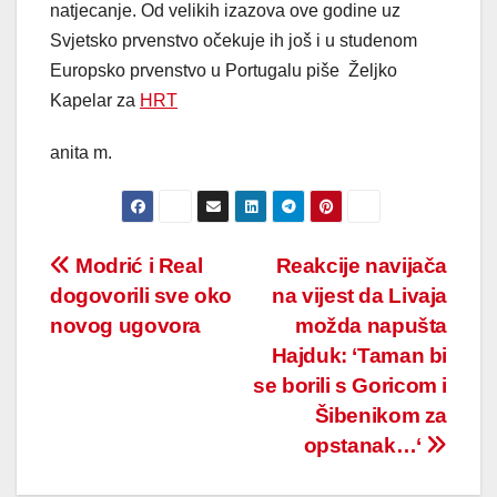
natjecanje. Od velikih izazova ove godine uz
Svjetsko prvenstvo očekuje ih još i u studenom
Europsko prvenstvo u Portugalu piše Željko
Kapelar za
HRT
anita m.
Post
Modrić i Real
Reakcije navijača
dogovorili sve oko
na vijest da Livaja
navigation
novog ugovora
možda napušta
Hajduk: ‘Taman bi
se borili s Goricom i
Šibenikom za
opstanak…‘