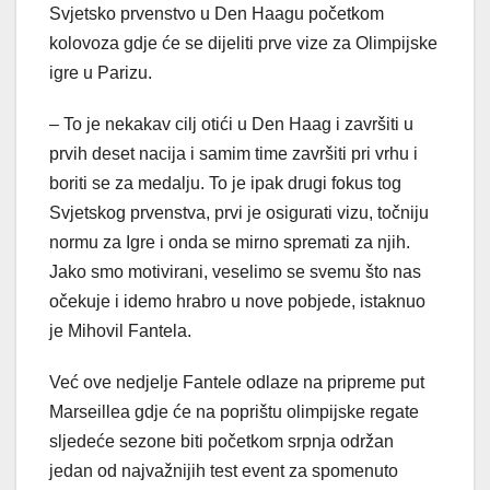
Svjetsko prvenstvo u Den Haagu početkom
kolovoza gdje će se dijeliti prve vize za Olimpijske
igre u Parizu.
– To je nekakav cilj otići u Den Haag i završiti u
prvih deset nacija i samim time završiti pri vrhu i
boriti se za medalju. To je ipak drugi fokus tog
Svjetskog prvenstva, prvi je osigurati vizu, točniju
normu za Igre i onda se mirno spremati za njih.
Jako smo motivirani, veselimo se svemu što nas
očekuje i idemo hrabro u nove pobjede, istaknuo
je Mihovil Fantela.
Već ove nedjelje Fantele odlaze na pripreme put
Marseillea gdje će na poprištu olimpijske regate
sljedeće sezone biti početkom srpnja održan
jedan od najvažnijih test event za spomenuto