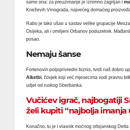
samo ona: za preuzimanje je iznimno zagrijan i
ma
Kneževih Vinograda, najvećeg domaćeg proizvođa
Rabo je tako ušao u sastav velike grupacije Meszar
Osijeka, ali i omiljeni Orbanov poduzetnik. Mađars
posao.
Nemaju šanse
Fortenovin poljoprivredni biznis, tvrdi naš dobro up
Alketbi
, čovjek koji već mjesecima vodi pravnu bit
udjel od ruskog Sberbanka.
Vučićev igrač, najbogatiji Sr
želi kupiti “najbolja imanja
Konačno, tu je i vlasnik moćnog srbijanskog Delta