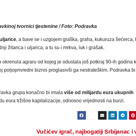
vkinoj tvornici tjestenine / Foto: Podravka
uljarice
, a bave se i uzgojem graška, graha, kukuruza šećerca, l
 žitarica i uljarica, a tu su i mrkva, luk i grašak.
 okrenula agraru od kojeg je odustala još potkraj 90-ih godina 
oj poljoprivredni biznis proglasivši ga nestrateškim. Podravka bi
dravka grupa konačno bi imala
više od milijardu eura ukupnih
du eura tržišne kapitalizacije, odnosno vrijednosti na burzi.
Vučićev igrač, najbogatiji Srbijanac i v