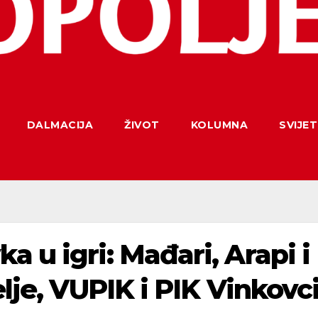
DALMACIJA
ŽIVOT
KOLUMNA
SVIJET
 u igri: Mađari, Arapi i
elje, VUPIK i PIK Vinkovc