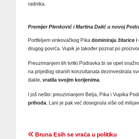
radnika.
Premijer Plenković i Martina Dalić u novoj Podra
Portfeljem vinkovačkog Pika
dominiraju žitarice i 
drugog povrća. Vupik je također poznat po proizvodnji
Preuzimanjem tih tvrtki Podravka bi se opet snažno
na prijedlog stranih konzultanata dezinvestirala sv
dakle,
vratila svojim korijenima
.
I još nešto: preuzimanjem Belja, Pika i Vupika Po
prihoda
. Lani je pak već dosegnula više od milijar
Post
Bruna Esih se vraća u politiku