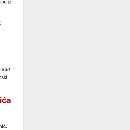
abo iz
K
 Saif
nski
rića
nić
.