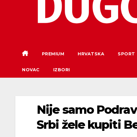
PREMIUM
HRVATSKA
SPORT
NOVAC
IZBORI
Nije samo Podravka
Srbi žele kupiti B