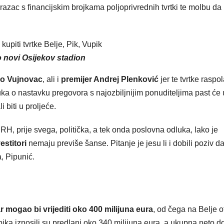
razac s financijskim brojkama poljoprivrednih tvrtki te molbu da
 novi Osijekov stadion
ao Vujnovac
, ali i
premijer Andrej Plenković
jer te tvrtke raspo
luka o nastavku pregovora s najozbiljnijim ponuditeljima past će
 biti u proljeće.
RH, prije svega, politička, a tek onda poslovna odluka, lako je
estitori
nemaju previše šanse. Pitanje je jesu li i dobili poziv d
, Pipunić.
 mogao bi vrijediti oko 400 milijuna eura
, od čega na Belje 
pika iznosili su predlani oko 340 milijuna eura, a ukupna neto do