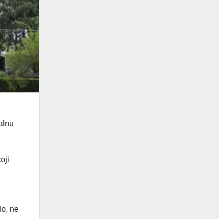
alnu
oji
No, ne