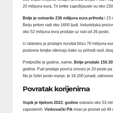
20 milijuna eura. Tri tvrtke zapošljavale su oko 23
Belje je ostvarilo 236 milijuna eura prihoda
i 15 
Belju pritom radi oko 1600 ljudi. Industrijska proizv
oko 52 milijuna eura prodaje uz rast od 26 posto.
U ratarstvu je prodajni rezultat blizu 70 milijuna eu
poslovne brojke otkrivaju kako su prihodi rasli zbo
Pretprošle je godine, naime,
Belje prodalo 150.300
godine. Pad prodaje povrća iznosio je 20 posto pa 
što je četiri posto manje, te 16.200 junadi, odnosn
Povratak korijenima
Vupik je tijekom 2022. godine
ostvario oko 53 mil
zaposlenih.
Vinkovački Pik
imao je promet od 49 mi