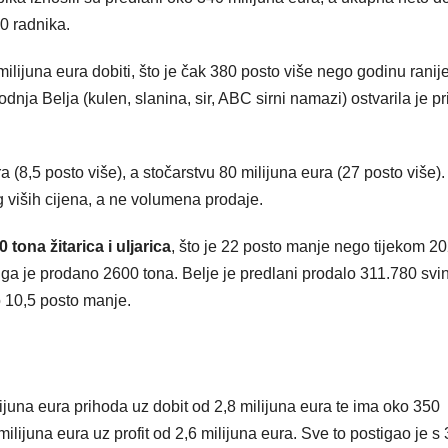
00 radnika.
milijuna eura dobiti, što je čak 380 posto više nego godinu ranij
odnja Belja (kulen, slanina, sir, ABC sirni namazi) ostvarila je p
ra (8,5 posto više), a stočarstvu 80 milijuna eura (27 posto više).
g viših cijena, a ne volumena prodaje.
 tona žitarica i uljarica
, što je 22 posto manje nego tijekom 20
ga je prodano 2600 tona. Belje je predlani prodalo 311.780 svin
o 10,5 posto manje.
ijuna eura prihoda uz dobit od 2,8 milijuna eura te ima oko 350
lijuna eura uz profit od 2,6 milijuna eura. Sve to postigao je s