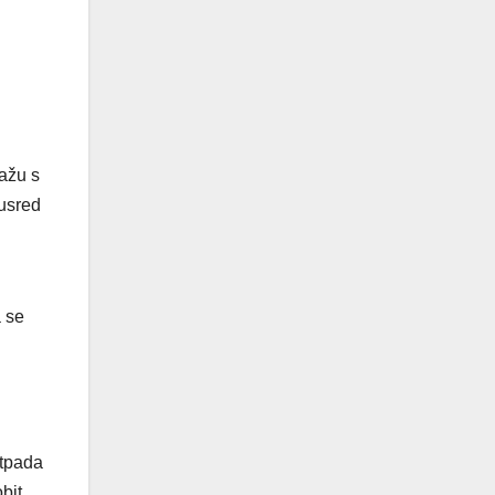
lažu s
 usred
a se
otpada
bit