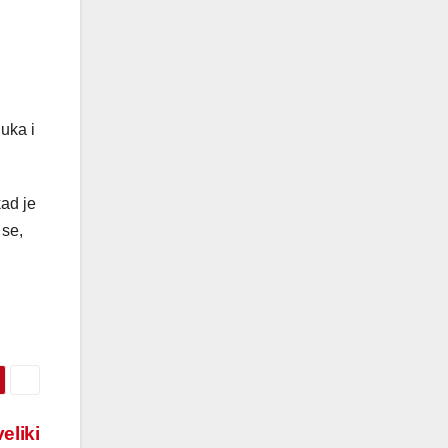
uka i
kad je
 se,
eliki