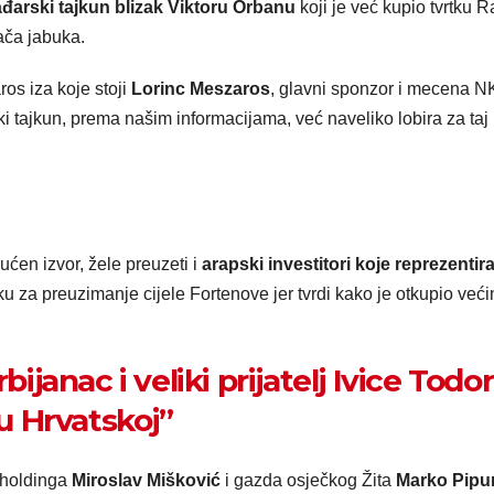
đarski tajkun blizak Viktoru Orbanu
koji je već kupio tvrtku R
ča jabuka.
os iza koje stoji
Lorinc Meszaros
, glavni sponzor i mecena N
ki tajkun, prema našim informacijama, već naveliko lobira za taj
ućen izvor, žele preuzeti i
arapski investitori koje reprezentira
ku za preuzimanje cijele Fortenove jer tvrdi kako je otkupio veći
bijanac i veliki prijatelj Ivice Todo
 u Hrvatskoj”
 holdinga
Miroslav Mišković
i gazda osječkog Žita
Marko Pipu