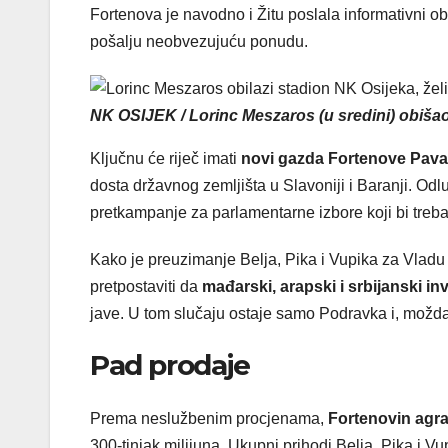
Fortenova je navodno i Žitu poslala informativni ob
pošalju neobvezujuću ponudu.
NK OSIJEK / Lorinc Meszaros (u sredini) obišao
Ključnu će riječ imati
novi gazda Fortenove Pav
dosta državnog zemljišta u Slavoniji i Baranji. Od
pretkampanje za parlamentarne izbore koji bi trebali
Kako je preuzimanje Belja, Pika i Vupika za Vladu 
pretpostaviti da
mađarski, arapski i srbijanski inv
jave. U tom slučaju ostaje samo Podravka i, možda
Pad prodaje
Prema neslužbenim procjenama,
Fortenovin agrar
300-tinjak milijuna. Ukupni prihodi Belja, Pika i Vu