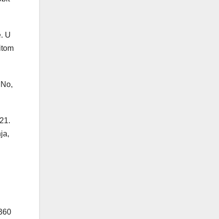
e. U
ritom
 No,
21.
ja,
 360