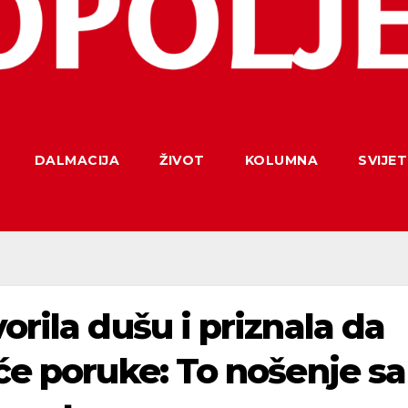
DALMACIJA
ŽIVOT
KOLUMNA
SVIJET
orila dušu i priznala da
eće poruke: To nošenje sa