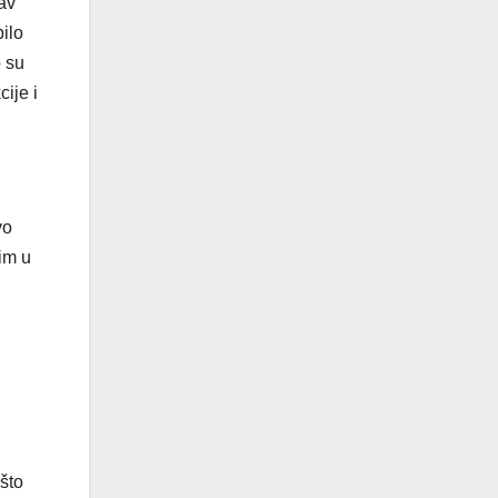
kav
bilo
o su
ije i
vo
vim u
što