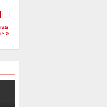
rata,
dić