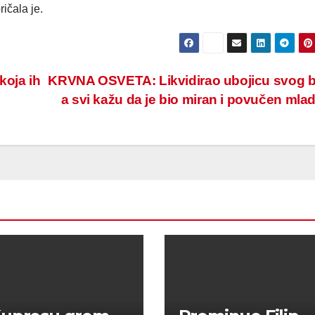
ričala je.
koja ih
KRVNA OSVETA: Likvidirao ubojicu svog b
a svi kažu da je bio miran i povučen mla