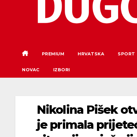
PREMIUM
HRVATSKA
SPORT
NOVAC
IZBORI
Nikolina Pišek otv
je primala prijet