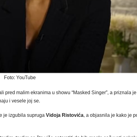
Foto: YouTube
li pred malim ekranima u showu “Masked Singer”, a priznala je
aju i vesele joj se.
ne je izgubila supruga
Vidoja Ristovića
, a objasnila je kako je p