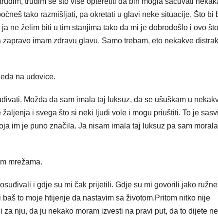
 trudim, trudim se što više opteretiti da bih mogla sačuvati neka
neš tako razmišljati, pa okretati u glavi neke situacije. Što bi 
o, ja ne želim biti u tim stanjima tako da mi je dobrodošlo i ovo št
da zapravo imam zdravu glavu. Samo trebam, eto nekakve distrakc
leda na udovice.
uđivati. Možda da sam imala taj luksuz, da se ušuškam u nekak
žaljenja i svega što si neki ljudi vole i mogu priuštiti. To je sas
oja im je puno značila. Ja nisam imala taj luksuz pa sam morala
enim mrežama.
ivali i gdje su mi čak prijetili. Gdje su mi govorili jako ružne
i baš to moje htijenje da nastavim sa životom.Pritom nitko nije
za nju, da ju nekako moram izvesti na pravi put, da to dijete ne