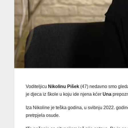
Voditeljicu
Nikolinu
Pišek
(47) nedavno smo gleda
je djeca iz škole u koju ide njena kćer
Una
prepozn
Iza Nikoline je teška godina, u svibnju 2022. godi
pretrpjela osude.