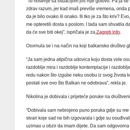
“To nošenje sa situacijom još nije gotovo. Pa ja se
zdrav razum, jer kad imaš previše vremena, onda poč
da je bilo ovako ili onako. Ili tko je za što kriv? Ev
me opteretili dosta s poslom. I tada sam shvatila 
da će sve biti okej”, ispričala je za
Zagreb Info
.
Osvrnula se i na način na koji balkansko društvo g
“Ja sam jedna atipična udovica koju dosta vole os
razdoblje mira i razdoblje kontemplacije i razdoblje 
redu nakon što izgube neku osobu iz svog života k
postati sve ovo što Balkan ne odobrava”, rekla je.
Nikolina je dobivala i prijeteće poruke na društv
“Dobivala sam nebrojeno puno poruka gdje su me osuđ
stvari koje sad ne bih izgovarala i gdje su osuđival
uzimao u obzir da imam dijete. Da sam odgovorna i 