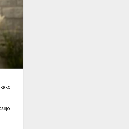
 kako
oslije