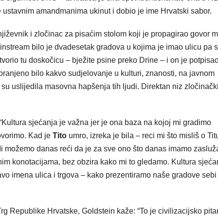
je ustavnim amandmanima ukinut i dobio je ime Hrvatski sabor.
književnik i zločinac za pisaćim stolom koji je propagirao govor m
instream bilo je dvadesetak gradova u kojima je imao ulicu pa 
tvorio tu doskočicu – bježite psine preko Drine – i on je potpisa
ranjeno bilo kakvo sudjelovanje u kulturi, znanosti, na javnom
 su uslijedila masovna hapšenja tih ljudi. Direktan niz zločinačk
“Kultura sjećanja je važna jer je ona baza na kojoj mi gradimo
ovorimo. Kad je
Tito
umro, izreka je bila – reci mi što misliš o Titu
Mi možemo danas reći da je za sve ono što danas imamo zasluž
nim konotacijama, bez obzira kako mi to gledamo. Kultura sjeća
vo imena ulica i trgova – kako prezentiramo naše gradove sebi 
rg Republike Hrvatske, Goldstein kaže: “To je civilizacijsko pita