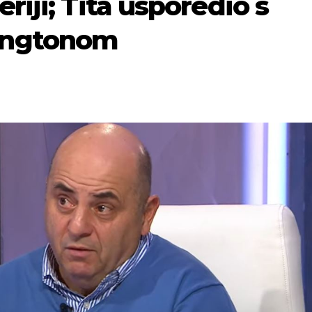
riji; Tita usporedio s
ingtonom