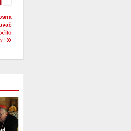
losna
davač
očito
ca”
ri