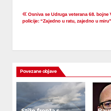
Post
Osniva se Udruga veterana 68. bojne 
policije: “Zajedno u ratu, zajedno u miru”
navigation
Povezane objave
Stiže fronta s
Baue