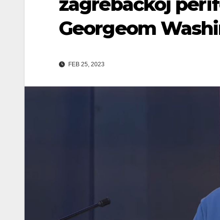
zagrebačkoj perife
Georgeom Wash
FEB 25, 2023