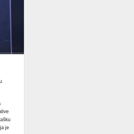
u
a
ative
stašku
ja je