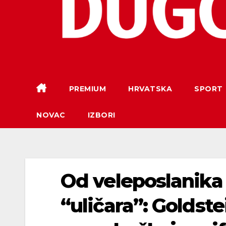
PREMIUM
HRVATSKA
SPORT
NOVAC
IZBORI
Od veleposlanika
“uličara”: Goldst