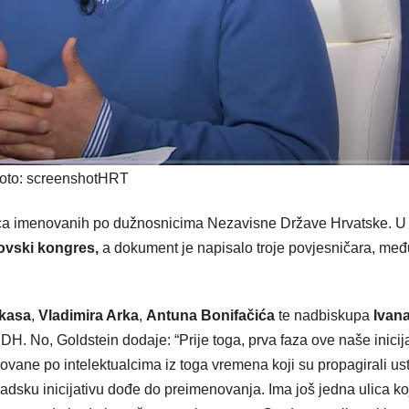
oto: screenshotHRT
ica imenovanih po dužnosnicima Nezavisne Države Hrvatske. U
dovski kongres,
a dokument je napisalo troje povjesničara, međ
ukasa
,
Vladimira Arka
,
Antuna Bonifačića
te nadbiskupa
Ivan
DH. No, Goldstein dodaje: “Prije toga, prva faza ove naše inicij
menovane po intelektualcima iz toga vremena koji su propagirali u
 gradsku inicijativu dođe do preimenovanja. Ima još jedna ulica ko