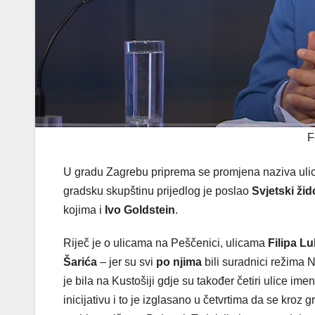
F
U gradu Zagrebu priprema se promjena naziva ul
gradsku skupštinu prijedlog je poslao
Svjetski ži
kojima i
Ivo Goldstein
.
Riječ je o ulicama na Peščenici, ulicama
Filipa L
Šarića
– jer su svi
po njima
bili suradnici režima N
je bila na Kustošiji gdje su također četiri ulice i
inicijativu i to je izglasano u četvrtima da se kroz