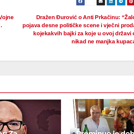
Vojne
Dražen Đurović o Anti Prkačinu: “Ža
.
pojava desne političke scene i vječni pro
kojekakvih bajki za koje u ovoj državi 
nikad ne manjka kupa
r: Za
Preminuo je dob