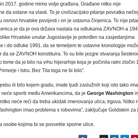
ačin 2017. godine mimo volje građana. Građane nitko nije
ine da ostane na vlasti. To je civilizacijsko pitanje povratka neče
 u osnovi hrvatske povijesti i on je ustavna činjenica. To nije pita
činjenica je da je ova država nastala na odlukama ZAVNOH-a 1943
ublike Hrvatske unutar Jugoslavije je potvrđen na zasjedanjima
e i do odluke 1991. da se temeljem te ustavne kronologije mož
or da se ZAVNOH konstituira. To su bile jezgre stvaranja šester
ome da je bilo na vrhu hijerarhije koja je počinila ratni zločin 
Primorje i Istru. Bez Tita toga ne bi bilo”.
rebu ili bilo kojem gradu, imate ljudi zaslužnih koji isto tako ima
 to neće sporiti među Amerikancima, da je
George Washington
i
tko neće reći da treba ukidati imenovanja ulica, trgova. Nitko 
ashington imao problema s robovima”, zaključuje Goldstein za
za osobe kojima bi se posvetile sporne ulice.