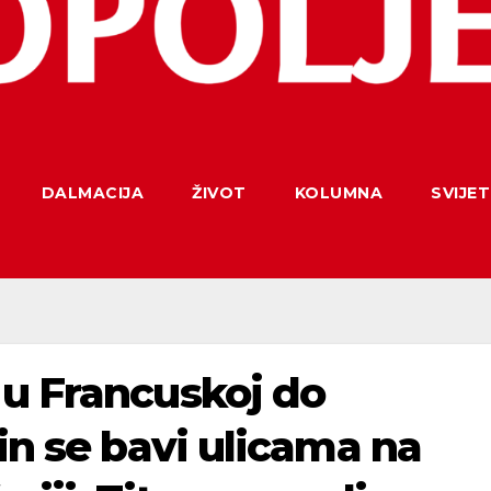
DALMACIJA
ŽIVOT
KOLUMNA
SVIJET
 u Francuskoj do
ein se bavi ulicama na