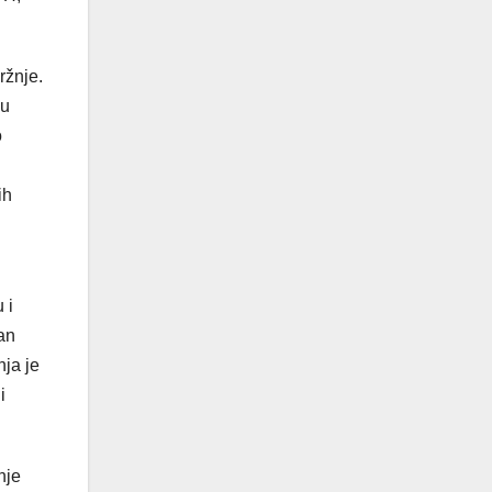
ržnje.
su
o
ih
 i
an
nja je
i
nje