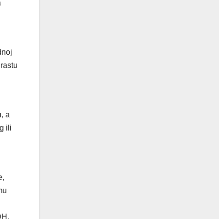
a
dnoj
 rastu
u
, a
 ili
e,
mu
DH,