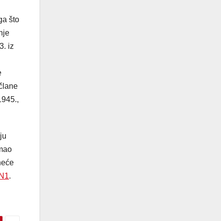
ga što
nje
. iz
e
očlane
1945.,
ju
mao
neće
N1
.