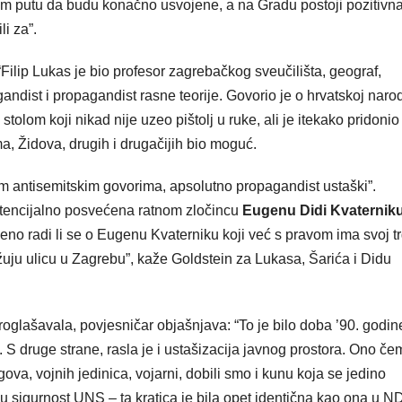
rom putu da budu konačno usvojene, a na Gradu postoji pozitivn
li za”.
“Filip Lukas je bio profesor zagrebačkog sveučilišta, geograf,
andist i propagandist rasne teorije. Govorio je o hrvatskoj naro
stolom koji nikad nije uzeo pištolj u ruke, ali je itekako pridonio
ma, Židova, drugih i drugačijih bio moguć.
im antisemitskim govorima, apsolutno propagandist ustaški”.
potencijalno posvećena ratnom zločincu
Eugenu Didi Kvaternik
no radi li se o Eugenu Kvaterniku koji već s pravom ima svoj trg
uju ulicu u Zagrebu”, kaže Goldstein za Lukasa, Šarića i Didu
roglašavala, povjesničar objašnjava: “To je bilo doba ’90. godin
S druge strane, rasla je i ustašizacija javnog prostora. Ono če
gova, vojnih jedinica, vojarni, dobili smo i kunu koja se jedino
u sigurnost UNS – ta kratica je bila opet identična kao ona u N