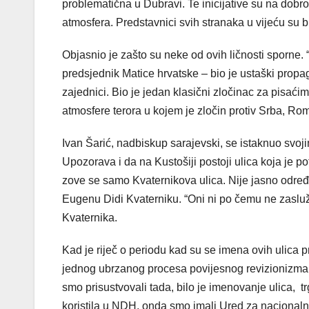
problematična u Dubravi. Te inicijative su na dob
atmosfera. Predstavnici svih stranaka u vijeću su bi
Objasnio je zašto su neke od ovih ličnosti sporne. 
predsjednik Matice hrvatske – bio je ustaški propag
zajednici. Bio je jedan klasični zločinac za pisaćim 
atmosfere terora u kojem je zločin protiv Srba, Ro
Ivan Šarić, nadbiskup sarajevski, se istaknuo svoj
Upozorava i da na Kustošiji postoji ulica koja je 
zove se samo Kvaternikova ulica. Nije jasno određe
Eugenu Didi Kvaterniku. “Oni ni po čemu ne zasluž
Kvaternika.
Kad je riječ o periodu kad su se imena ovih ulica p
jednog ubrzanog procesa povijesnog revizionizma. 
smo prisustvovali tada, bilo je imenovanje ulica, tr
koristila u NDH, onda smo imali Ured za nacionaln