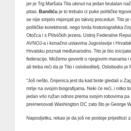
jer je Trg Maršala Tita ukinut na jedan brutalan n
pitao.
Bandiću
je to trebalo iz puke političke trgov
se nije smjelo mijenjati po takvoj proceduri. Tito je
političke korektnosti, nego tvrda historiografska 
Otočca i s Plitvičkih jezera. Ustroj Federalne Rep
AVNOJ-a i konačno ustavima Jugoslavije i Hrvatsk
Hrvatsku priznati međunarodno. Tito je bio inicijat
federacije. Možemo govoriti o njegovim manama i o t
ali treba reći da je Tito i osloboditelj. Oslobodio je 
“Još nešto, činjenica jest da kad biste gledali u Zag
mrlje na svojim biografijama. Neki će reći, i nitko
jedan vrlo ružan odnos prema svojim robovima pa ni
preimenovati Washington DC zato što je George W
Naposljetku, rekao je da još ne postoje prijedlozi 