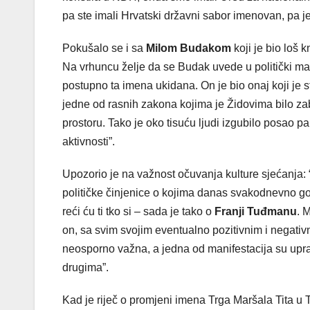
pa ste imali Hrvatski državni sabor imenovan, pa 
Pokušalo se i sa
Milom Budakom
koji je bio loš 
Na vrhuncu želje da se Budak uvede u politički ma
postupno ta imena ukidana. On je bio onaj koji je s
jedne od rasnih zakona kojima je Židovima bilo zab
prostoru. Tako je oko tisuću ljudi izgubilo posao pa
aktivnosti”.
Upozorio je na važnost očuvanja kulture sjećanja: 
političke činjenice o kojima danas svakodnevno g
reći ću ti tko si – sada je tako o
Franji Tuđmanu
. 
on, sa svim svojim eventualno pozitivnim i negativ
neosporno važna, a jedna od manifestacija su upra
drugima”.
Kad je riječ o promjeni imena Trga Maršala Tita u T