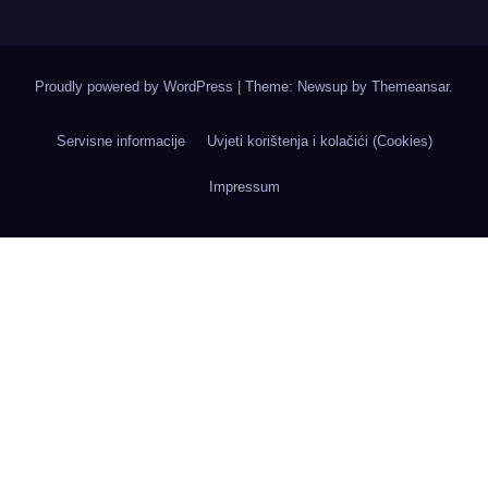
Proudly powered by WordPress
|
Theme: Newsup by
Themeansar
.
Servisne informacije
Uvjeti korištenja i kolačići (Cookies)
Impressum