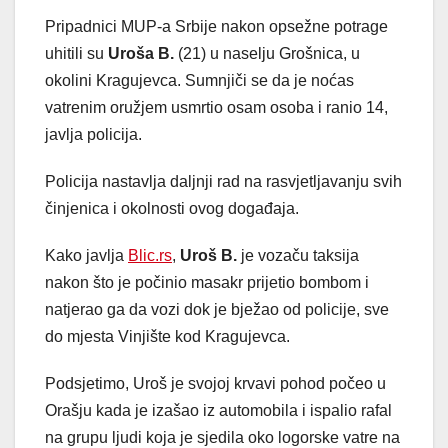
Pripadnici MUP-a Srbije nakon opsežne potrage
uhitili su
Uroša B.
(21) u naselju Grošnica, u
okolini Kragujevca. Sumnjiči se da je noćas
vatrenim oružjem usmrtio osam osoba i ranio 14,
javlja policija.
Policija nastavlja daljnji rad na rasvjetljavanju svih
činjenica i okolnosti ovog događaja.
Kako javlja
Blic.rs
,
Uroš B.
je vozaču taksija
nakon što je počinio masakr prijetio bombom i
natjerao ga da vozi dok je bježao od policije, sve
do mjesta Vinjište kod Kragujevca.
Podsjetimo, Uroš je svojoj krvavi pohod počeo u
Orašju kada je izašao iz automobila i ispalio rafal
na grupu ljudi koja je sjedila oko logorske vatre na