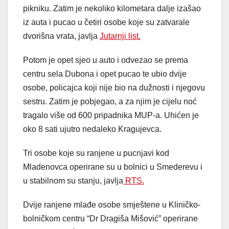
pikniku. Zatim je nekoliko kilometara dalje izašao
iz auta i pucao u četiri osobe koje su zatvarale
dvorišna vrata, javlja
Jutarnji list.
Potom je opet sjeo u auto i odvezao se prema
centru sela Dubona i opet pucao te ubio dvije
osobe, policajca koji nije bio na dužnosti i njegovu
sestru. Zatim je pobjegao, a za njim je cijelu noć
tragalo više od 600 pripadnika MUP-a. Uhićen je
oko 8 sati ujutro nedaleko Kragujevca.
Tri osobe koje su ranjene u pucnjavi kod
Mladenovca operirane su u bolnici u Smederevu i
u stabilnom su stanju, javlja
RTS.
Dvije ranjene mlađe osobe smještene u Kliničko-
bolničkom centru “Dr Dragiša Mišović” operirane