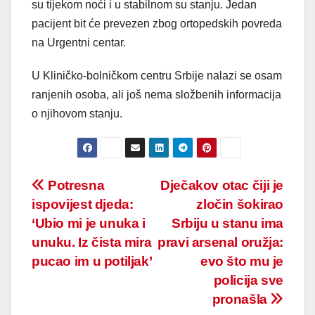
su tijekom noći i u stabilnom su stanju. Jedan
pacijent bit će prevezen zbog ortopedskih povreda
na Urgentni centar.
U Kliničko-bolničkom centru Srbije nalazi se osam
ranjenih osoba, ali još nema složbenih informacija
o njihovom stanju.
Post
Potresna
Dječakov otac čiji je
ispovijest djeda:
zločin šokirao
navigation
‘Ubio mi je unuka i
Srbiju u stanu ima
unuku. Iz čista mira
pravi arsenal oružja:
pucao im u potiljak’
evo što mu je
policija sve
pronašla