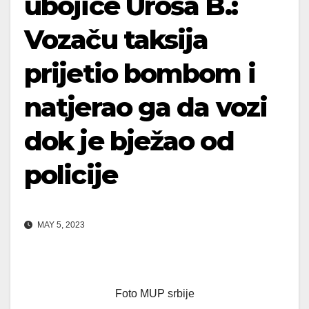
ubojice Uroša B.:
Vozaču taksija
prijetio bombom i
natjerao ga da vozi
dok je bježao od
policije
MAY 5, 2023
Foto MUP srbije