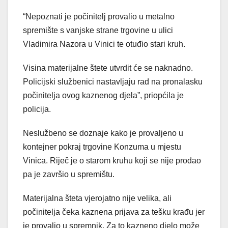
“Nepoznati je počinitelj provalio u metalno
spremište s vanjske strane trgovine u ulici
Vladimira Nazora u Vinici te otuđio stari kruh.
Visina materijalne štete utvrdit će se naknadno.
Policijski službenici nastavljaju rad na pronalasku
počinitelja ovog kaznenog djela”, priopćila je
policija.
Neslužbeno se doznaje kako je provaljeno u
kontejner pokraj trgovine Konzuma u mjestu
Vinica. Riječ je o starom kruhu koji se nije prodao
pa je završio u spremištu.
Materijalna šteta vjerojatno nije velika, ali
počinitelja čeka kaznena prijava za tešku krađu jer
je provalio u spremnik. Za to kazneno djelo može