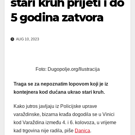
stari kruh prijeti i do
5 godina zatvora
AUG 10, 2023
Foto: Dugopolje.org/Ilustracija
Traga se za nepoznatim lopovom koji je iz
kontejnera kod dućana ukrao stari kruh.
Kako jutros javljaju iz Policijske uprave
varaždinske, bizarna krađa dogodila se u Vinici
kod Varaždina između 4. i 6. kolovoza, u vrijeme
kad trgovina nije radila, piše
Danica
.