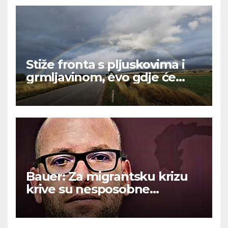
Stiže fronta s pljuskovima i
grmljavinom, evo gdje će
najviše osvježiti
Bauer: Za migrantsku krizu
krive su nesposobne
ljevičarske vlasti.