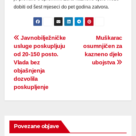
dobiti od šest mjeseci do pet godina zatvora.
Post
Javnobilježničke
Muškarac
usluge poskupljuju
osumnjičen za
navigation
od 20-150 posto.
kazneno djelo
Vlada bez
ubojstva
objašnjenja
dozvolila
poskupljenje
Povezane objave