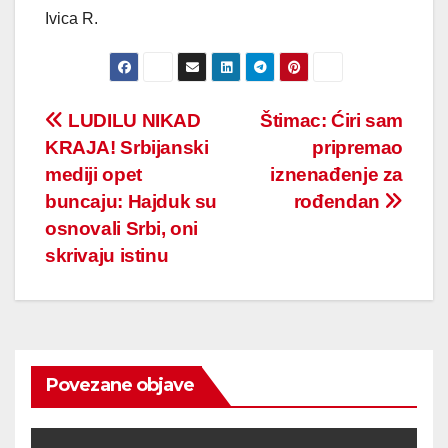
Ivica R.
Post
LUDILU NIKAD
Štimac: Ćiri sam
KRAJA! Srbijanski
pripremao
navigation
mediji opet
iznenađenje za
buncaju: Hajduk su
rođendan
osnovali Srbi, oni
skrivaju istinu
Povezane objave