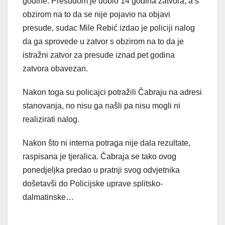
godine. Presudom je dobio 14 godina zatvora, a s
obzirom na to da se nije pojavio na objavi
presude, sudac Mile Rebić izdao je policiji nalog
da ga sprovede u zatvor s obzirom na to da je
istražni zatvor za presude iznad pet godina
zatvora obavezan.
Nakon toga su policajci potražili Čabraju na adresi
stanovanja, no nisu ga našli pa nisu mogli ni
realizirati nalog.
Nakon što ni interna potraga nije dala rezultate,
raspisana je tjeralica. Čabraja se tako ovog
ponedjeljka predao u pratnji svog odvjetnika
došetavši do Policijske uprave splitsko-
dalmatinske…