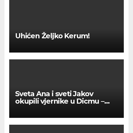
Uhićen Željko Kerum!
Sveta Ana i sveti Jakov
okupili vjernike u Dicmu –
vjera, tradicija i zajedništvo
ispunili župu