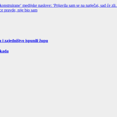
truirane‘ medijske naslove: ‘Prijavila sam se na natječaj, sad će zl
 pravde, nije bio sam
a i zajedništvo ispunili župu
ikada