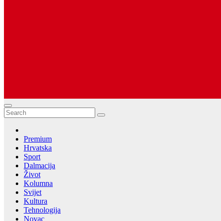
Dugopolje Portal
Najnovije vijesti Hrvatske, Dalmacije i Svijeta
Premium
Hrvatska
Sport
Dalmacija
Život
Kolumna
Svijet
Kultura
Tehnologija
Novac