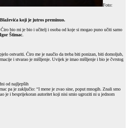
Foto:
 Blaževića koji je jutros preminuo.
 Ćiro bio mi je bio i učitelj i osoba od koje si mogao puno učiti samo
Igor Štimac
.
elo ostvariti. Ćiro me je naučio da treba biti ponizan, biti domoljub,
rmacije i stvarao je mišljenje. Uvijek je imao mišljenje i bio je čvrstog
ni od najljepših
imac pa je zaključio: “I mene je zvao sine, poput mnogih. Znali smo
mao je i besprijekoran autoritet koji nisi smio ugroziti ni u jednom