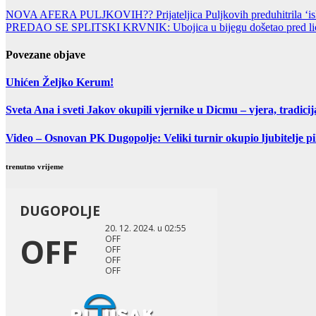
NOVA AFERA PULJKOVIH?? Prijateljica Puljkovih preduhitrila ‘iskons
PREDAO SE SPLITSKI KRVNIK: Ubojica u bijegu došetao pred lice
Povezane objave
Uhićen Željko Kerum!
Sveta Ana i sveti Jakov okupili vjernike u Dicmu – vjera, tradicij
Video – Osnovan PK Dugopolje: Veliki turnir okupio ljubitelje p
trenutno vrijeme