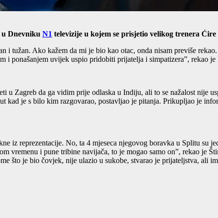
je u Dnevniku
N1
televizije u kojem se prisjetio velikog trenera Ćire
roban i tužan. Ako kažem da mi je bio kao otac, onda nisam previše rekao.
 i ponašanjem uvijek uspio pridobiti prijatelja i simpatizera”, rekao je
 Zagreb da ga vidim prije odlaska u Indiju, ali to se nažalost nije uspj
put kad je s bilo kim razgovarao, postavljao je pitanja. Prikupljao je info
kne iz reprezentacije. No, ta 4 mjeseca njegovog boravka u Splitu su jed
kom vremenu i pune tribine navijača, to je mogao samo on”, rekao je Št
me što je bio čovjek, nije ulazio u sukobe, stvarao je prijateljstva, ali i