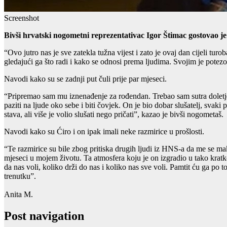
Screenshot
Bivši hrvatski nogometni reprezentativac Igor Štimac gostovao 
“Ovo jutro nas je sve zatekla tužna vijest i zato je ovaj dan cijeli tu
gledajući ga što radi i kako se odnosi prema ljudima. Svojim je potezom
Navodi kako su se zadnji put čuli prije par mjeseci.
“Pripremao sam mu iznenađenje za rođendan. Trebao sam sutra doletjeti u
paziti na ljude oko sebe i biti čovjek. On je bio dobar slušatelj, svaki 
stava, ali više je volio slušati nego pričati”, kazao je bivši nogometaš.
Navodi kako su Ćiro i on ipak imali neke razmirice u prošlosti.
“Te razmirice su bile zbog pritiska drugih ljudi iz HNS-a da me se ma
mjeseci u mojem životu. Ta atmosfera koju je on izgradio u tako krat
da nas voli, koliko drži do nas i koliko nas sve voli. Pamtit ću ga po to
trenutku”.
Anita M.
Post navigation