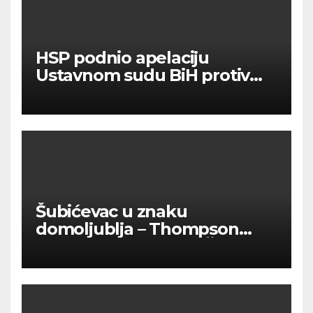
HSP podnio apelaciju
Ustavnom sudu BiH protiv
ovjere kandidature Slavena
Kovačevića
Šubićevac u znaku
domoljublja – Thompson
okupio tisuće ljudi u Šibeniku