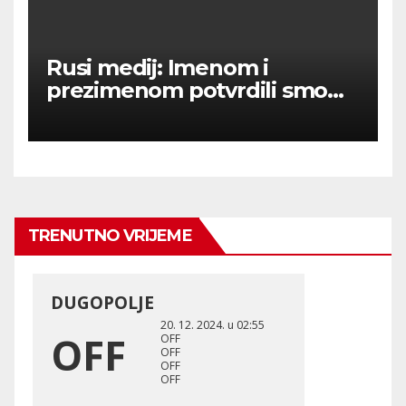
Rusi medij: Imenom i
prezimenom potvrdili smo
236 000 Rusa poginulih u
Ukraini.
TRENUTNO VRIJEME