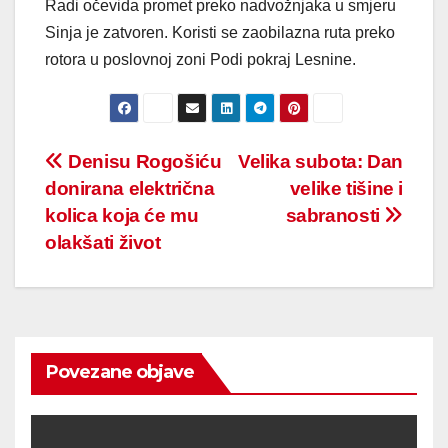
Radi očevida promet preko nadvožnjaka u smjeru
Sinja je zatvoren. Koristi se zaobilazna ruta preko
rotora u poslovnoj zoni Podi pokraj Lesnine.
Post
Denisu Rogošiću
Velika subota: Dan
donirana električna
velike tišine i
navigation
kolica koja će mu
sabranosti
olakšati život
Povezane objave