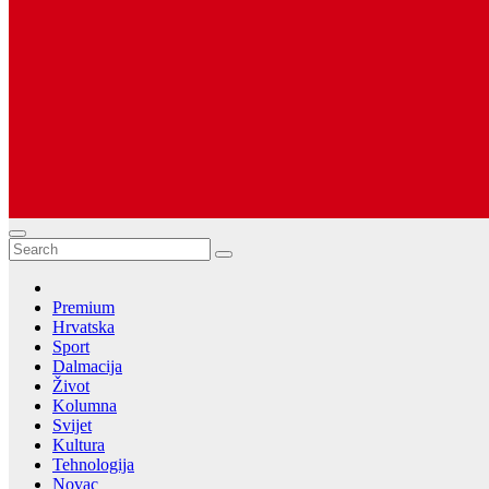
Dugopolje Portal
Najnovije vijesti Hrvatske, Dalmacije i Svijeta
Premium
Hrvatska
Sport
Dalmacija
Život
Kolumna
Svijet
Kultura
Tehnologija
Novac