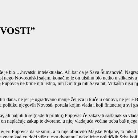
VOSTI”
e je bio …hrvatski intelektualac. Ali bar da je Sava Šumanović. Nagr
skoj nego Novosadski sajam, konačno je on uistinu bio netko u slikarstv
o Pupovca ne brine niti jedno, niti Dmitrija niti Sava niti Vukašin ni
iri dana, ne jer je ugrađivano manje željeza u kuće u obnovi, ne jer H
 politiku njegovih Novosti, portala kojim vlada i koji financiraju svi
li naljuti li se (nađe li priliku) Pupovac će zakazati sastanak sa vlad
 on naplaćuje zakup te dvorane, u njoj vladajuća većina treba baš njega 
jeri Pupovca da se smiri, a to nije obnovilo Majske Poljane, to nikad 
 Ne znam kad ću doći više u ovu dvoranu” nekolicine političkih Srba koj