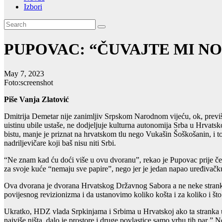
Izbori
PUPOVAC: “ČUVAJTE MI NO
May 7, 2023
Foto:screenshot
Piše Vanja Zlatović
Dmitrija Demetar nije zanimljiv Srpskom Narodnom vijeću, ok, previš
uistinu ubile ustaše, ne dodjeljuje kulturna autonomija Srba u Hrvat
bistu, manje je priznat na hrvatskom tlu nego Vukašin Šoškošanin, i t
nadriljevičare koji baš nisu niti Srbi.
“Ne znam kad ću doći više u ovu dvoranu”, rekao je Pupovac prije čet
za svoje kuće “nemaju sve papire”, nego jer je jedan napao uređivačku
Ova dvorana je dvorana Hrvatskog Državnog Sabora a ne neke stranke, a
povijesnog revizionizma i da ustanovimo koliko košta i za koliko i što
Ukratko, HDZ vlada Srpkinjama i Srbima u Hrvatskoj ako ta stranka uv
najviše ništa, dalo je prostore i druge povlastice samo vrhu tih par ”