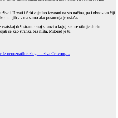
 žive i Hrvati i Srbi zajedno izvarani na sto načina, pa i obnovom čiji
i tko na njih … ma samo ako posumnja je ustaša.
Hrvatskoj drži stranu onoj stranci u kojoj kad se otkrije da sin
ti se kao stranka baš ništa, Milorad je tu.
ja se iz nepoznatih razloga naziva Crkvom,…