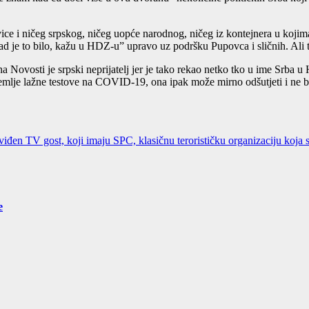
vice i ničeg srpskog, ničeg uopće narodnog, ničeg iz kontejnera u kojima
 kad je to bilo, kažu u HDZ-u” upravo uz podršku Pupovca i sličnih. Al
č na Novosti je srpski neprijatelj jer je tako rekao netko tko u ime Srba u 
lje lažne testove na COVID-19, ona ipak može mirno odšutjeti i ne boja
do viđen TV gost, koji imaju SPC, klasičnu terorističku organizaciju ko
e