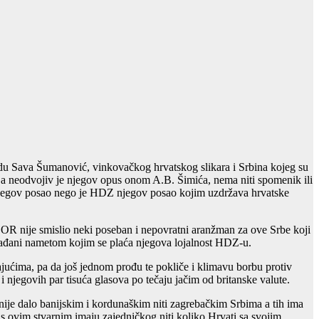
adu Sava Šumanović, vinkovačkog hrvatskog slikara i Srbina kojeg su
u a neodvojiv je njegov opus onom A.B. Šimića, nema niti spomenik ili
su njegov posao nego je HDZ njegov posao kojim uzdržava hrvatske
BOR nije smislio neki poseban i nepovratni aranžman za ove Srbe koji
 građani nametom kojim se plaća njegova lojalnost HDZ-u.
ajućima, pa da još jednom prođu te pokliče i klimavu borbu protiv
i njegovih par tisuća glasova po tečaju jačim od britanske valute.
nije dalo banijskim i kordunaškim niti zagrebačkim Srbima a tih ima
i s ovim stvarnim imaju zajedničkog niti koliko Hrvati sa svojim