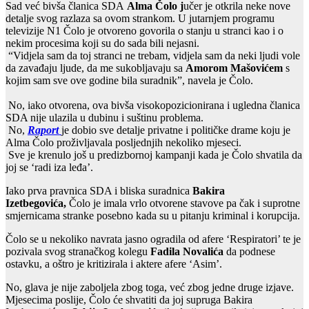
Sad već bivša članica SDA
Alma Čolo j
učer je otkrila neke nove
detalje svog razlaza sa ovom strankom. U jutarnjem programu
televizije N1 Čolo je otvoreno govorila o stanju u stranci kao i o
nekim procesima koji su do sada bili nejasni.
“Vidjela sam da toj stranci ne trebam, vidjela sam da neki ljudi vole
da zavađaju ljude, da me sukobljavaju sa
Amorom Mašovićem
s
kojim sam sve ove godine bila suradnik”, navela je Čolo.
No, iako otvorena, ova bivša visokopozicionirana i ugledna članica
SDA nije ulazila u dubinu i suštinu problema.
No,
Raport
je dobio sve detalje privatne i političke drame koju je
Alma Čolo proživljavala posljednjih nekoliko mjeseci.
Sve je krenulo još u predizbornoj kampanji kada je Čolo shvatila da
joj se ‘radi iza leđa’.
Iako prva pravnica SDA i bliska suradnica
Bakira
Izetbegovića,
Čolo je imala vrlo otvorene stavove pa čak i suprotne
smjernicama stranke posebno kada su u pitanju kriminal i korupcija.
Čolo se u nekoliko navrata jasno ogradila od afere ‘Respiratori’ te je
pozivala svog stranačkog kolegu
Fadila Novalića
da podnese
ostavku, a oštro je kritizirala i aktere afere ‘Asim’.
No, glava je nije zaboljela zbog toga, već zbog jedne druge izjave.
Mjesecima poslije, Čolo će shvatiti da joj supruga Bakira