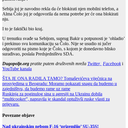
Sebija joj je navodno rekla da će blokirati njen mobilni telefon, a
Alma Čolo joj je odgovorila da nema potrebe jer će ona blokirati
nju.
I to je faktički bio kraj.
U trenutku svađe sa Sebijom, suprug Bakir u potpunosti je ‘ohladio’
i prekinuo svu komunikaciju sa Čolo. Nije se usudio ni jučer
odgovoriti na pismo koje je Čolo, s kojom je donedavno blisko
surađivao, poslala Predsjedništvu SDA.
Dugopolje.org
pratite putem društvenih mreža
Twitter,
Facebook
i
YouTube kanala
Post
ŠTA JE ONA RADILA TAMO? Tomaševićeva vijećnica na
prosvjedima u Beogradu: Moramo pokazati snagu da budemo u
navigation
zajedništvu, da budemo rame uz rame
Ruskinja za poginulog sina u agresiji na Ukrainu dobila
“multicooker”, napravila je skandal optuživši ruske vlasti za
prijevaru.
Povezane objave
Nad ukrainskim nebom F-16 ‘prizemljio’ SU-35S!