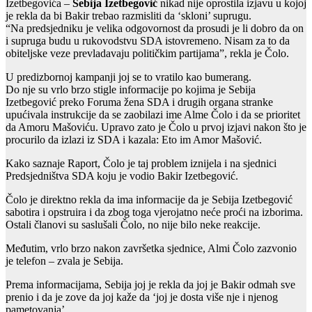
Izetbegovića –
Sebija Izetbegović
nikad nije oprostila izjavu u kojoj
je rekla da bi Bakir trebao razmisliti da ‘skloni’ suprugu.
“Na predsjedniku je velika odgovornost da prosudi je li dobro da on
i supruga budu u rukovodstvu SDA istovremeno. Nisam za to da
obiteljske veze prevladavaju političkim partijama”, rekla je Čolo.
U predizbornoj kampanji joj se to vratilo kao bumerang.
Do nje su vrlo brzo stigle informacije po kojima je Sebija
Izetbegović preko Foruma žena SDA i drugih organa stranke
upućivala instrukcije da se zaobilazi ime Alme Čolo i da se prioritet
da Amoru Mašoviću. Upravo zato je Čolo u prvoj izjavi nakon što je
procurilo da izlazi iz SDA i kazala: Eto im Amor Mašović.
Kako saznaje Raport, Čolo je taj problem iznijela i na sjednici
Predsjedništva SDA koju je vodio Bakir Izetbegović.
Čolo je direktno rekla da ima informacije da je Sebija Izetbegović
sabotira i opstruira i da zbog toga vjerojatno neće proći na izborima.
Ostali članovi su saslušali Čolo, no nije bilo neke reakcije.
Međutim, vrlo brzo nakon završetka sjednice, Almi Čolo zazvonio
je telefon – zvala je Sebija.
Prema informacijama, Sebija joj je rekla da joj je Bakir odmah sve
prenio i da je zove da joj kaže da ‘joj je dosta više nje i njenog
pametovanja’.