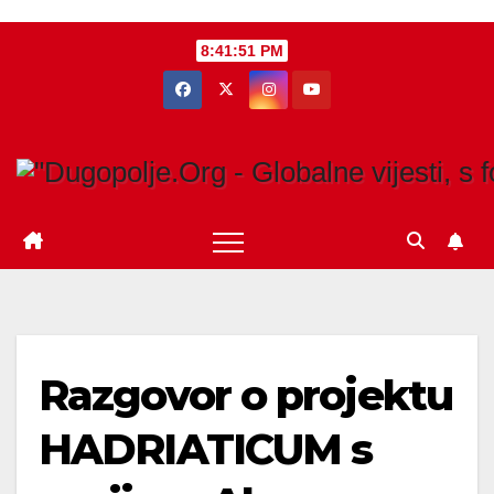
Skip
8:41:52 PM
to
content
Razgovor o projektu
HADRIATICUM s