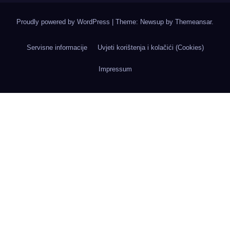
Proudly powered by WordPress
|
Theme: Newsup by
Themeansar
.
Servisne informacije
Uvjeti korištenja i kolačići (Cookies)
Impressum