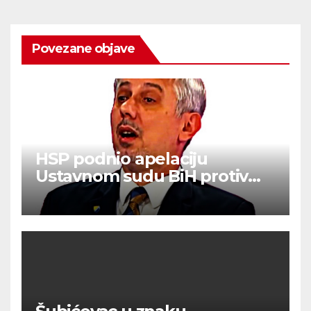
Povezane objave
HSP podnio apelaciju
Ustavnom sudu BiH protiv
ovjere kandidature Slavena
Kovačevića