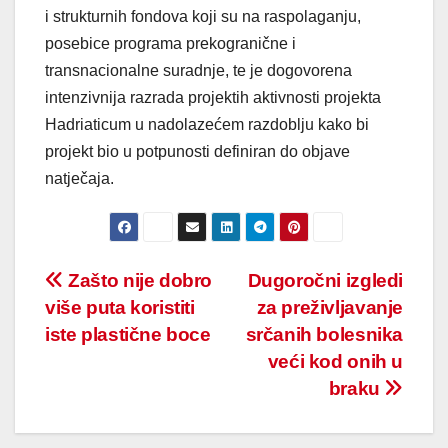
i strukturnih fondova koji su na raspolaganju,
posebice programa prekogranične i
transnacionalne suradnje, te je dogovorena
intenzivnija razrada projektih aktivnosti projekta
Hadriaticum u nadolazećem razdoblju kako bi
projekt bio u potpunosti definiran do objave
natječaja.
Post
Zašto nije dobro
Dugoročni izgledi
više puta koristiti
za preživljavanje
navigation
iste plastične boce
srčanih bolesnika
veći kod onih u
braku