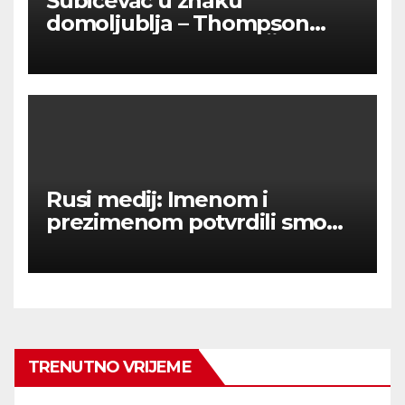
Šubićevac u znaku
domoljublja – Thompson
okupio tisuće ljudi u Šibeniku
Rusi medij: Imenom i
prezimenom potvrdili smo
236 000 Rusa poginulih u
Ukraini.
TRENUTNO VRIJEME