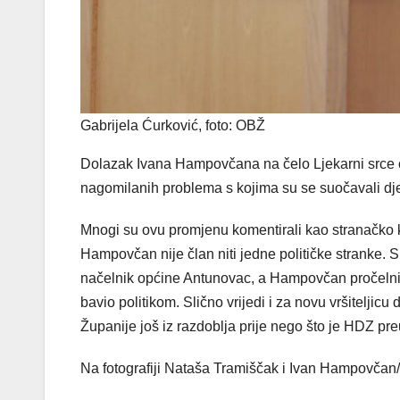
Gabrijela Ćurković, foto: OBŽ
Dolazak Ivana Hampovčana na čelo Ljekarni srce oč
nagomilanih problema s kojima su se suočavali djel
Mnogi su ovu promjenu komentirali kao stranačko k
Hampovčan nije član niti jedne političke stranke. 
načelnik općine Antunovac, a Hampovčan pročelnik 
bavio politikom. Slično vrijedi i za novu vršiteljic
Županije još iz razdoblja prije nego što je HDZ pr
Na fotografiji Nataša Tramiščak i Ivan Hampovčan