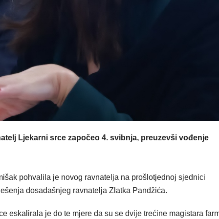
atelj Ljekarni srce započeo 4. svibnja, preuzevši vođenje
ak pohvalila je novog ravnatelja na prošlotjednoj sjednici
rješenja dosadašnjeg ravnatelja Zlatka Pandžića.
e eskalirala je do te mjere da su se dvije trećine magistara far