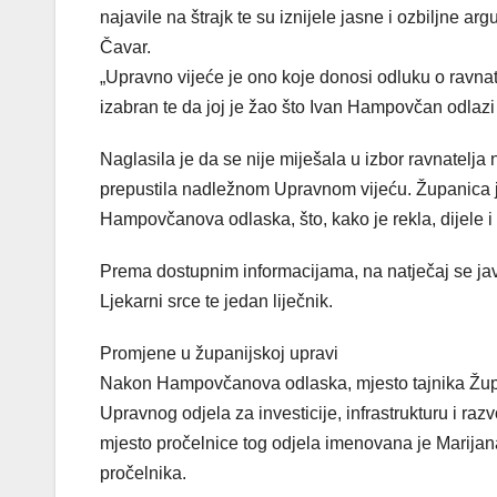
najavile na štrajk te su iznijele jasne i ozbiljne a
Čavar.
„Upravno vijeće je ono koje donosi odluku o ravnat
izabran te da joj je žao što Ivan Hampovčan odlazi
Naglasila je da se nije miješala u izbor ravnatelja n
prepustila nadležnom Upravnom vijeću. Županica je
Hampovčanova odlaska, što, kako je rekla, dijele i
Prema dostupnim informacijama, na natječaj se jav
Ljekarni srce te jedan liječnik.
Promjene u županijskoj upravi
Nakon Hampovčanova odlaska, mjesto tajnika Župa
Upravnog odjela za investicije, infrastrukturu i ra
mjesto pročelnice tog odjela imenovana je Marijan
pročelnika.