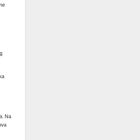
ane
og
ka
ka. Na
ova