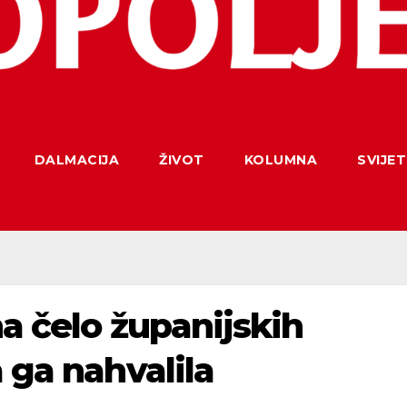
DALMACIJA
ŽIVOT
KOLUMNA
SVIJET
na čelo županijskih
 ga nahvalila