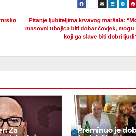
 mrsko
Pitanje ljubiteljima krvavog maršala: “Mo
masovni ubojica biti dobar čovjek, mogu l
koji ga slave biti dobri ljud
r: Za
Preminuo je dob