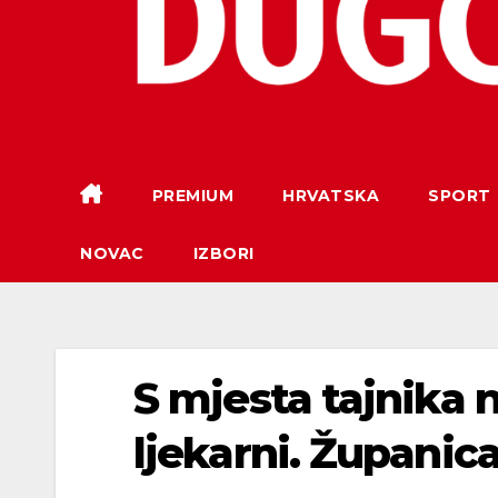
PREMIUM
HRVATSKA
SPORT
NOVAC
IZBORI
S mjesta tajnika 
ljekarni. Županica