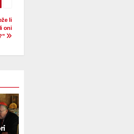
že li
i oni
i?”
ri