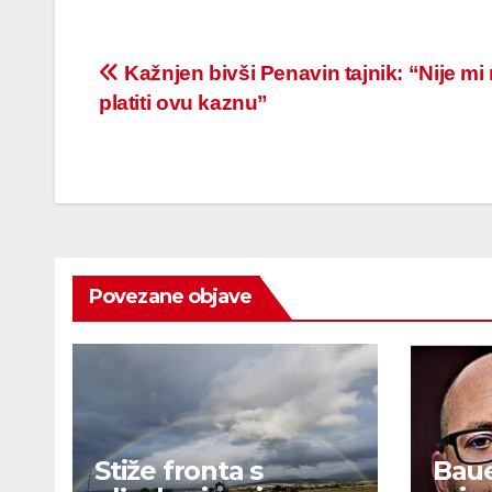
Post
Kažnjen bivši Penavin tajnik: “Nije mi
platiti ovu kaznu”
navigation
Povezane objave
Stiže fronta s
Baue