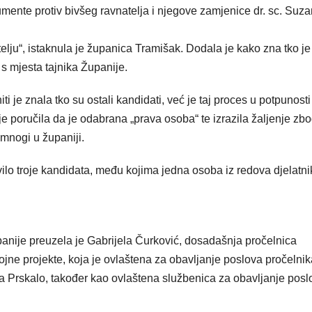
rgumente protiv bivšeg ravnatelja i njegove zamjenice dr. sc. Suz
elju“, istaknula je županica Tramišak. Dodala je kako zna tko je
 s mjesta tajnika Županije.
iti je znala tko su ostali kandidati, već je taj proces u potpunosti
 poručila da je odabrana „prava osoba“ te izrazila žaljenje zb
 mnogi u županiji.
ilo troje kandidata, među kojima jedna osoba iz redova djelatni
nije preuzela je Gabrijela Čurković, dosadašnja pročelnica
zvojne projekte, koja je ovlaštena za obavljanje poslova pročelni
a Prskalo, također kao ovlaštena službenica za obavljanje posl