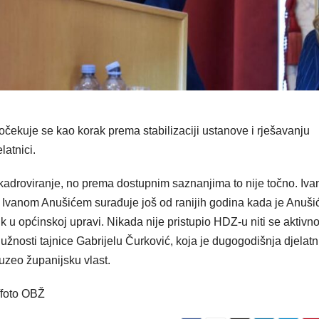
ekuje se kao korak prema stabilizaciji ustanove i rješavanju
atnici.
adroviranje, no prema dostupnim saznanjima to nije točno. Iva
S Ivanom Anušićem surađuje još od ranijih godina kada je Anuši
u općinskoj upravi. Nikada nije pristupio HDZ-u niti se aktivn
u dužnosti tajnice Gabrijelu Čurković, koja je dugogodišnja djelatn
euzeo županijsku vlast.
/foto OBŽ