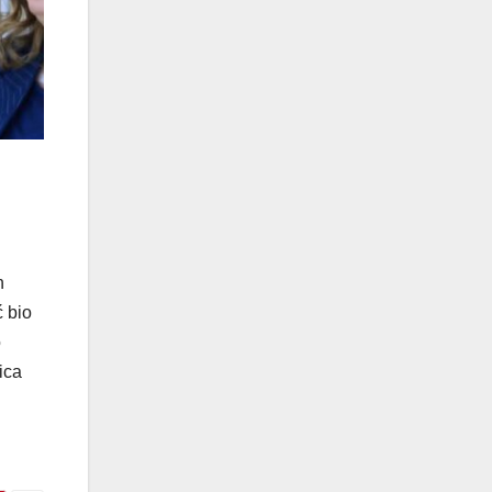
n
ć bio
o
ica