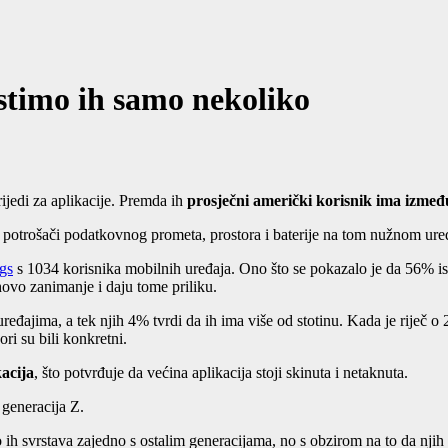
stimo ih samo nekoliko
rijedi za aplikacije. Premda ih
prosječni američki korisnik ima izmeđ
le potrošači podatkovnog prometa, prostora i baterije na tom nužnom ure
gs
s 1034 korisnika mobilnih uređaja. Ono što se pokazalo je da 56% isp
ihovo zanimanje i daju tome priliku.
eđajima, a tek njih 4% tvrdi da ih ima više od stotinu. Kada je riječ o 
ri su bili konkretni.
kacija
, što potvrđuje da većina aplikacija stoji skinuta i netaknuta.
generacija Z.
 ih svrstava zajedno s ostalim generacijama, no s obzirom na to da njih 1