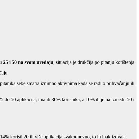
u 25 i 50 na svom uređaju
, situacija je drukčija po pitanju korištenja.
đaju.
itanika sebe smatra iznimno aktivnima kada se radi o prihvaćanju ili
25 do 50 aplikacija, ima ih 36% korisnika, a 10% ih je na između 50 i
4% koristi 20 ili više aplikacija svakodnevno, to ih ipak izdvaja.