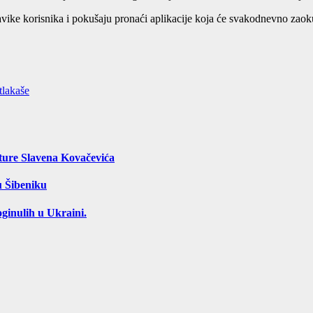
ike korisnika i pokušaju pronaći aplikacije koja će svakodnevno zaokup
tlakaše
ture Slavena Kovačevića
u Šibeniku
ginulih u Ukraini.