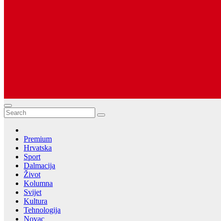
Dugopolje Portal
Najnovije vijesti Hrvatske, Dalmacije i Svijeta
Premium
Hrvatska
Sport
Dalmacija
Život
Kolumna
Svijet
Kultura
Tehnologija
Novac