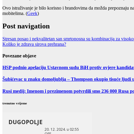
Ovo istraživanje je bilo korisno i brandovima da možda prepoznaju nav
mobitelima. (
Geek
)
Post navigation
Stresan posao i nekvalitetan san smrtonosna su kombinacija za visoko
Koliko je zdrava sirova prehrana?
Povezane objave
HSP podnio apelaciju Ustavnom sudu BiH protiv ovjere kandida
Šubićevac u znaku domoljublja – Thompson okupio tisuće ljudi 
Rusi medij: Imenom i prezimenom potvrdili smo 236 000 Rusa po
trenutno vrijeme