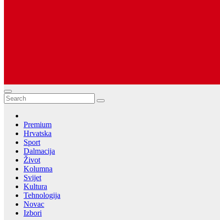
Dugopolje Portal
Najnovije vijesti Hrvatske, Dalmacije i Svijeta
Premium
Hrvatska
Sport
Dalmacija
Život
Kolumna
Svijet
Kultura
Tehnologija
Novac
Izbori