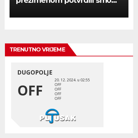
prezimenom potvrdili smo
236 000 Rusa poginulih u
Ukraini.
TRENUTNO VRIJEME