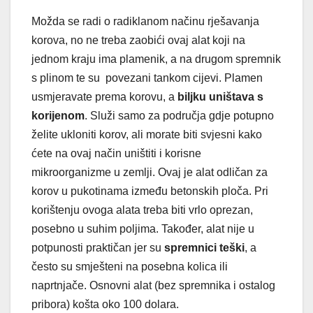
Možda se radi o radiklanom načinu rješavanja
korova, no ne treba zaobići ovaj alat koji na
jednom kraju ima plamenik, a na drugom spremnik
s plinom te su povezani tankom cijevi. Plamen
usmjeravate prema korovu, a
biljku uništava s
korijenom
. Služi samo za područja gdje potupno
želite ukloniti korov, ali morate biti svjesni kako
ćete na ovaj način uništiti i korisne
mikroorganizme u zemlji. Ovaj je alat odličan za
korov u pukotinama između betonskih ploča. Pri
korištenju ovoga alata treba biti vrlo oprezan,
posebno u suhim poljima. Također, alat nije u
potpunosti praktičan jer su
spremnici teški
, a
često su smješteni na posebna kolica ili
naprtnjače. Osnovni alat (bez spremnika i ostalog
pribora) košta oko 100 dolara.