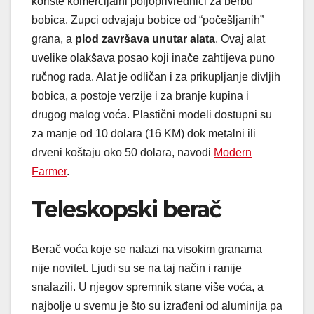
koriste komercijalni poljoprivrednici za berbu
bobica. Zupci odvajaju bobice od “počešljanih”
grana, a
plod završava unutar alata
. Ovaj alat
uvelike olakšava posao koji inače zahtijeva puno
ručnog rada. Alat je odličan i za prikupljanje divljih
bobica, a postoje verzije i za branje kupina i
drugog malog voća. Plastični modeli dostupni su
za manje od 10 dolara (16 KM) dok metalni ili
drveni koštaju oko 50 dolara, navodi
Modern
Farmer
.
Teleskopski berač
Berač voća koje se nalazi na visokim granama
nije novitet. Ljudi su se na taj način i ranije
snalazili. U njegov spremnik stane više voća, a
najbolje u svemu je što su izrađeni od aluminija pa