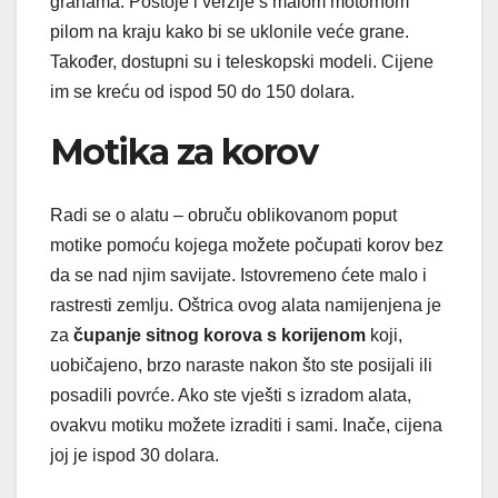
granama. Postoje i verzije s malom motornom
pilom na kraju kako bi se uklonile veće grane.
Također, dostupni su i teleskopski modeli. Cijene
im se kreću od ispod 50 do 150 dolara.
Motika za korov
Radi se o alatu – obruču oblikovanom poput
motike pomoću kojega možete počupati korov bez
da se nad njim savijate. Istovremeno ćete malo i
rastresti zemlju. Oštrica ovog alata namijenjena je
za
čupanje sitnog korova s korijenom
koji,
uobičajeno, brzo naraste nakon što ste posijali ili
posadili povrće. Ako ste vješti s izradom alata,
ovakvu motiku možete izraditi i sami. Inače, cijena
joj je ispod 30 dolara.