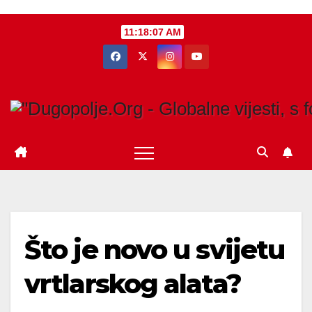
Skip
11:18:08 AM
to
content
Što je novo u svijetu
vrtlarskog alata?