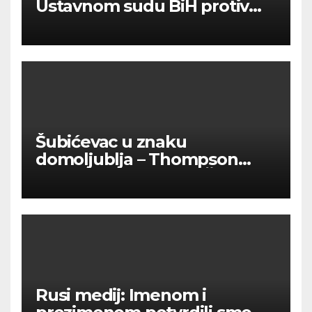
Ustavnom sudu BiH protiv
ovjere kandidature Slavena
Kovačevića
Šubićevac u znaku
domoljublja – Thompson
okupio tisuće ljudi u Šibeniku
Rusi medij: Imenom i