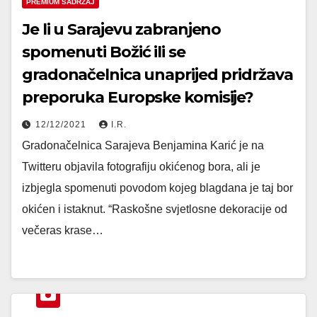
PREMIUM SADRŽAJ
Je li u Sarajevu zabranjeno
spomenuti Božić ili se
gradonačelnica unaprijed pridržava
preporuka Europske komisije?
12/12/2021
I.R.
Gradonačelnica Sarajeva Benjamina Karić je na
Twitteru objavila fotografiju okićenog bora, ali je
izbjegla spomenuti povodom kojeg blagdana je taj bor
okićen i istaknut. “Raskošne svjetlosne dekoracije od
večeras krase…