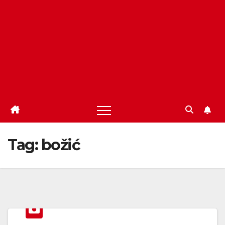
Tag:
božić