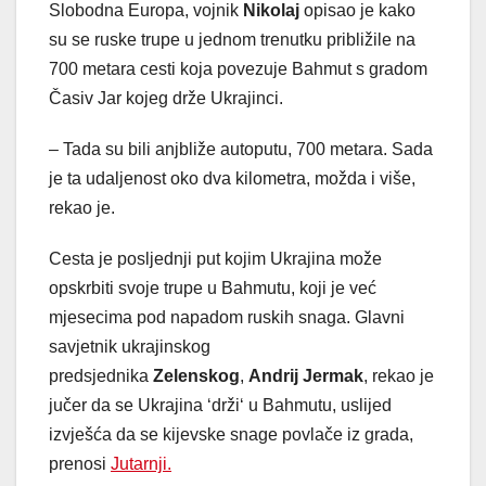
Slobodna Europa, vojnik
Nikolaj
opisao je kako
su se ruske trupe u jednom trenutku približile na
700 metara cesti koja povezuje Bahmut s gradom
Časiv Jar kojeg drže Ukrajinci.
– Tada su bili anjbliže autoputu, 700 metara. Sada
je ta udaljenost oko dva kilometra, možda i više,
rekao je.
Cesta je posljednji put kojim Ukrajina može
opskrbiti svoje trupe u Bahmutu, koji je već
mjesecima pod napadom ruskih snaga. Glavni
savjetnik ukrajinskog
predsjednika
Zelenskog
,
Andrij Jermak
, rekao je
jučer da se Ukrajina ‘drži‘ u Bahmutu, uslijed
izvješća da se kijevske snage povlače iz grada,
prenosi
Jutarnji.