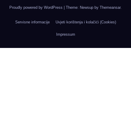
Proudly powered by WordPress
|
Theme: Newsup by
Themeansar
.
Servisne informacije
Uvjeti korištenja i kolačići (Cookies)
Impressum