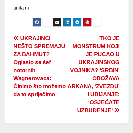
anita m
Post
UKRAJINCI
TKO JE
NEŠTO SPREMAJU
MONSTRUM KOJI
navigation
ZA BAHMUT?
JE PUCAO U
Oglasio se šef
UKRAJINSKOG
notornih
VOJNIKA? ‘SRBIN’
Wagnerovaca:
OBOŽAVA
Činimo što možemo
ARKANA, ‘ZVEZDU’
da to spriječimo
I UBIJANJE:
‘OSJEĆATE
UZBUĐENJE‘