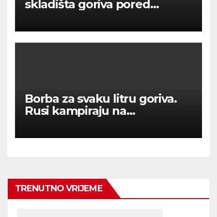
skladišta goriva pored
Moskve u plamenu
Borba za svaku litru goriva.
Rusi kampiraju na
benzinskim crpkama.
TRENUTNO VRIJEME