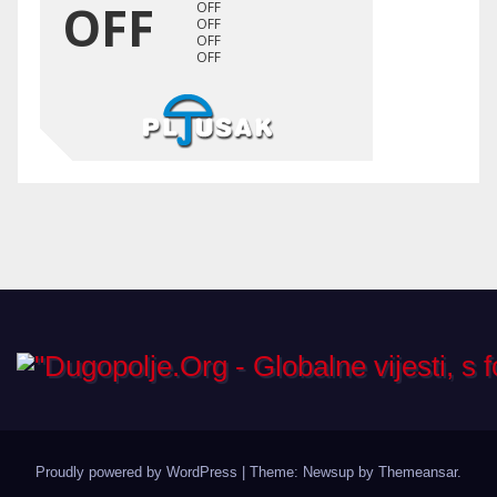
Proudly powered by WordPress
|
Theme: Newsup by
Themeansar
.