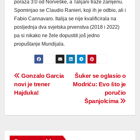
poraza 3:0 od Norveške, a Talijani traže zamjenu.
Spominjao se Claudio Ranieri, koji ih je odbio, ali i
Fabio Cannavaro. Italija se nije kvalificirala na
posljednja dva svjetska prvenstva (2018 i 2022)
pa si nikako ne žele dopustiti još jedno
propuštanje Mundijala.
Post
Gonzalo Garcia
Šuker se oglasio o
novi je trener
Modriću: Evo što je
navigation
Hajduka!
poručio
Španjolcima