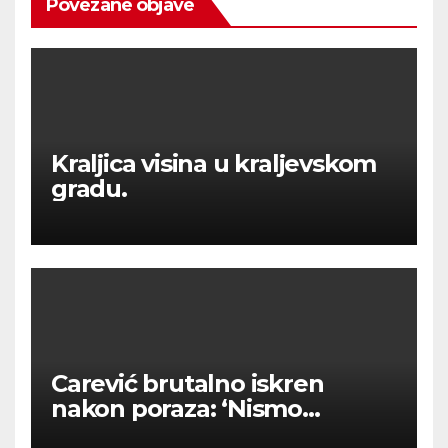
Povezane objave
Kraljica visina u kraljevskom
gradu.
Carević brutalno iskren
nakon poraza: ‘Nismo
kvalitetni u tome’