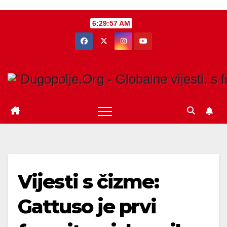
Skip
6:29:58 AM
to
content
Vijesti s čizme:
Gattuso je prvi