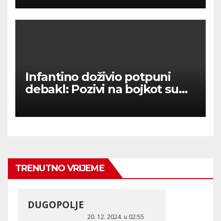
Infantino doživio potpuni
debakl: Pozivi na bojkot su
upalili – nema prodaje
dionica SP-a!
TRENUTNO VRIJEME