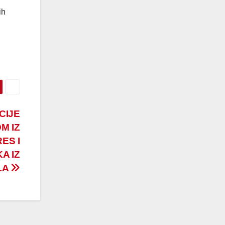
ih
CIJE
M IZ
ES I
A IZ
LA