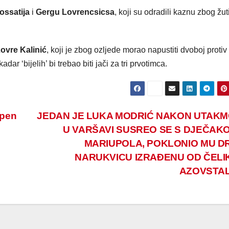
ossatija
i
Gergu Lovrencsicsa
, koji su odradili kaznu zbog žut
ovre Kalinić
, koji je zbog ozljede morao napustiti dvoboj protiv
kadar ‘bijelih’ bi trebao biti jači za tri prvotimca.
Open
JEDAN JE LUKA MODRIĆ NAKON UTAKM
U VARŠAVI SUSREO SE S DJEČAKO
MARIUPOLA, POKLONIO MU DR
NARUKVICU IZRAĐENU OD ČELIK
AZOVSTA