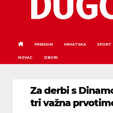
PREMIUM
HRVATSKA
SPORT
NOVAC
IZBORI
Za derbi s Dina
tri važna prvotim