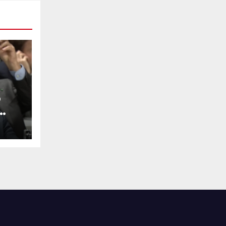
o
su
SP-