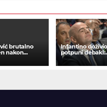
vić brutalno
Infantino doživi
en nakon
potpuni debakl:
za: ‘Nismo
Pozivi na bojkot 
itetni u tome’
upalili – nema
prodaje dionica 
a!