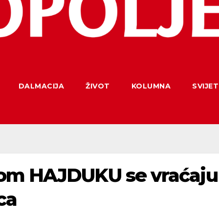
DALMACIJA
ŽIVOT
KOLUMNA
SVIJET
mom HAJDUKU se vraćaju
ca