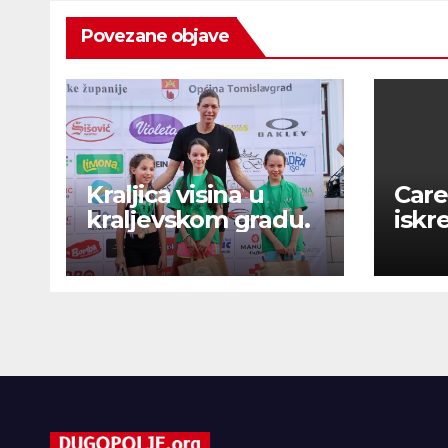
Povezane objave
Kraljica visina u
Care
kraljevskom gradu.
iskr
pora
kval