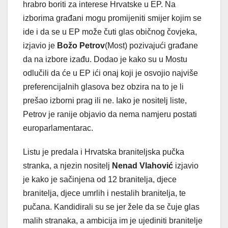
hrabro boriti za interese Hrvatske u EP. Na
izborima građani mogu promijeniti smijer kojim se
ide i da se u EP može čuti glas običnog čovjeka,
izjavio je
Božo Petrov
(Most) pozivajući građane
da na izbore izađu. Dodao je kako su u Mostu
odlučili da će u EP ići onaj koji je osvojio najviše
preferencijalnih glasova bez obzira na to je li
prešao izborni prag ili ne. Iako je nositelj liste,
Petrov je ranije objavio da nema namjeru postati
europarlamentarac.
Listu je predala i Hrvatska braniteljska pučka
stranka, a njezin nositelj
Nenad Vlahović
izjavio
je kako je sačinjena od 12 branitelja, djece
branitelja, djece umrlih i nestalih branitelja, te
pučana. Kandidirali su se jer žele da se čuje glas
malih stranaka, a ambicija im je ujediniti branitelje