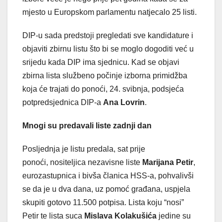
mjesto u Europskom parlamentu natjecalo 25 listi.
DIP-u sada predstoji pregledati sve kandidature i
objaviti zbirnu listu što bi se moglo dogoditi već u
srijedu kada DIP ima sjednicu. Kad se objavi
zbirna lista službeno počinje izborna primidžba
koja će trajati do ponoći, 24. svibnja, podsjeća
potpredsjednica DIP-a
Ana Lovrin
.
Mnogi su predavali liste zadnji dan
Posljednja je listu predala, sat prije
ponoći, nositeljica nezavisne liste
Marijana Petir
,
eurozastupnica i bivša članica HSS-a, pohvalivši
se da je u dva dana, uz pomoć građana, uspjela
skupiti gotovo 11.500 potpisa. Lista koju “nosi”
Petir te lista suca
Mislava Kolakušića
jedine su