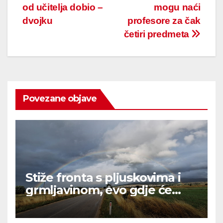
navigation
od učitelja dobio –
mogu naći
dvojku
profesore za čak
četiri predmeta
Povezane objave
Stiže fronta s pljuskovima i
grmljavinom, evo gdje će
najviše osvježiti