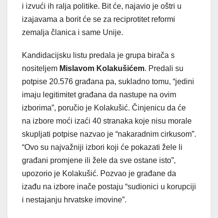
i izvući ih ralja politike. Bit će, najavio je oštri u
izajavama a borit će se za reciprotitet reformi
zemalja članica i same Unije.
Kandidacijsku listu predala je grupa birača s
nositeljem
Mislavom Kolakušićem
. Predali su
potpise 20.576 građana pa, sukladno tomu, “jedini
imaju legitimitet građana da nastupe na ovim
izborima”, poručio je Kolakušić. Činjenicu da će
na izbore moći izaći 40 stranaka koje nisu morale
skupljati potpise nazvao je “nakaradnim cirkusom”.
“Ovo su najvažniji izbori koji će pokazati žele li
građani promjene ili žele da sve ostane isto”,
upozorio je Kolakušić. Pozvao je građane da
izađu na izbore inače postaju “sudionici u korupciji
i nestajanju hrvatske imovine”.