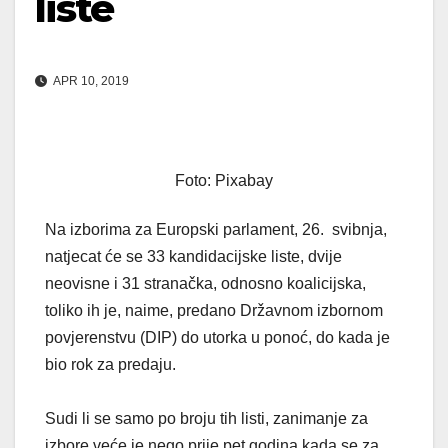
liste
APR 10, 2019
Foto: Pixabay
Na izborima za Europski parlament, 26. svibnja,
natjecat će se 33 kandidacijske liste, dvije
neovisne i 31 stranačka, odnosno koalicijska,
toliko ih je, naime, predano Državnom izbornom
povjerenstvu (DIP) do utorka u ponoć, do kada je
bio rok za predaju.
Sudi li se samo po broju tih listi, zanimanje za
izbore veće je nego prije pet godina kada se za