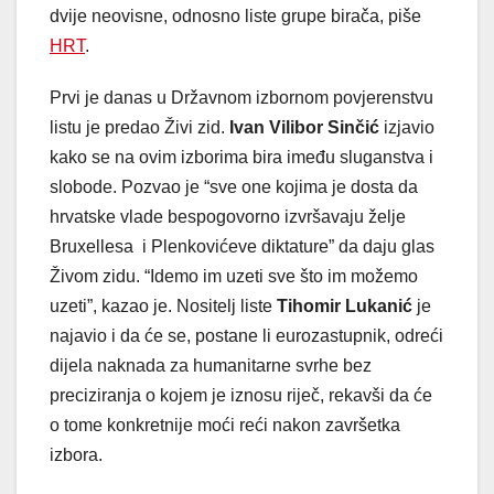
dvije neovisne, odnosno liste grupe birača, piše
HRT
.
Prvi je danas u Državnom izbornom povjerenstvu
listu je predao Živi zid.
Ivan Vilibor Sinčić
izjavio
kako se na ovim izborima bira imeđu sluganstva i
slobode. Pozvao je “sve one kojima je dosta da
hrvatske vlade bespogovorno izvršavaju želje
Bruxellesa i Plenkovićeve diktature” da daju glas
Živom zidu. “Idemo im uzeti sve što im možemo
uzeti”, kazao je. Nositelj liste
Tihomir Lukanić
je
najavio i da će se, postane li eurozastupnik, odreći
dijela naknada za humanitarne svrhe bez
preciziranja o kojem je iznosu riječ, rekavši da će
o tome konkretnije moći reći nakon završetka
izbora.