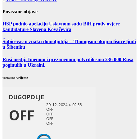
Povezane objave
HSP podnio apelaciju Ustavnom sudu BiH protiv ovjere
kandidature Slavena Kovačevića
Šubićevac u znaku domoljublja – Thompson okupio tisuće ljudi
u Šibeniku
Rusi medij: Imenom i prezimenom potvrdili smo 236 000 Rusa
poginulih u Ukraini.
trenutno vrijeme