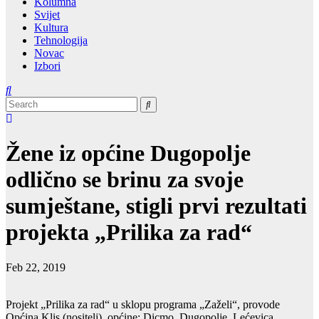
Kolumna
Svijet
Kultura
Tehnologija
Novac
Izbori
Žene iz općine Dugopolje
odlično se brinu za svoje
sumještane, stigli prvi rezultati
projekta „Prilika za rad“
Feb 22, 2019
Projekt „Prilika za rad“ u sklopu programa „Zaželi“, provode
Općina Klis (nositelj), općine: Dicmo, Dugopolje, Lećevica,