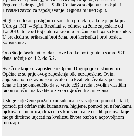
Prgomet; Udruga „MI“ – Split; Centar za socijalnu skrb Split i
Hrvatski zavod za zapošljavanje Regionalni ured Split.
Stigli su i dosad postignuti rezultati u projektu, a koje je prikupila
Udruga „MI“ – Split. Rezultati se odnose za žene zaposlene od
1.2.2019. te je od tog datuma krenulo pružanje usluga za korisnike.
U pregledu su prikazani broj žena, broj korisnika i broj posjeta
korisnicima.
Ono što je fascinantno, da su ove brojke postignute u samo PET
dana, točnije od 1.2. do 6.2.
Sve žene koje su zaposlene u Općini Dugopolje su stanovnice
Općine te su prije ovog zaposlenja bile nezaposlene. Ovim
angažmanom izravno se utjecalo i na kvalitetu života zaposlenih
žena te im se omogućilo da se vrate tržištu rada i svojim vlastitim
radom utječu i na kvalitetu života ugroženih sumještana.
Usluge koje žene pružaju korisnicima se sastoje od pomoći u kući,
pomoći pri održavanju kućanstava, higijene, pomoći pri nabavkama
lijekova i namirnica, druženja s korisnicima te ostalih poslova koje
mogu direktno utjecati na kvalitetu života osoba u nepovoljnom
položaju.