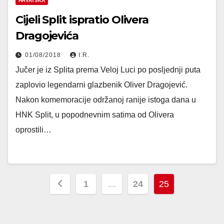
HRVATSKA
Cijeli Split ispratio Olivera
Dragojevića
01/08/2018
I.R.
Jučer je iz Splita prema Veloj Luci po posljednji puta
zaplovio legendarni glazbenik Oliver Dragojević.
Nakon komemoracije održanoj ranije istoga dana u
HNK Split, u popodnevnim satima od Olivera
oprostili…
Posts
1
…
24
25
pagination