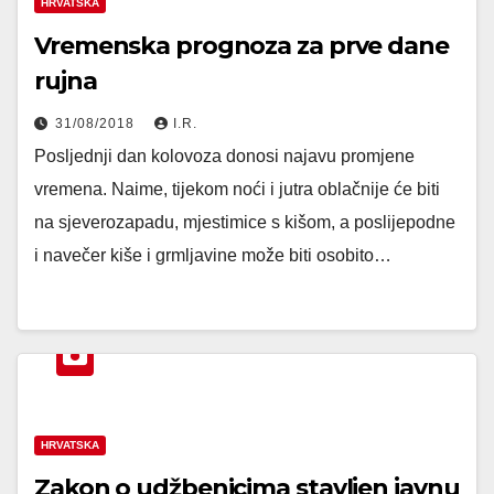
HRVATSKA
Vremenska prognoza za prve dane
rujna
31/08/2018
I.R.
Posljednji dan kolovoza donosi najavu promjene
vremena. Naime, tijekom noći i jutra oblačnije će biti
na sjeverozapadu, mjestimice s kišom, a poslijepodne
i navečer kiše i grmljavine može biti osobito…
HRVATSKA
Zakon o udžbenicima stavljen javnu