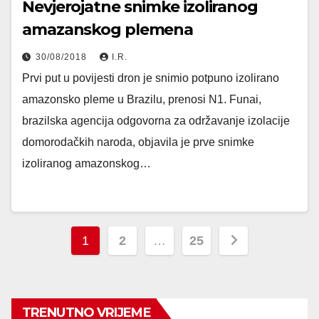
Nevjerojatne snimke izoliranog
amazanskog plemena
30/08/2018
I.R.
Prvi put u povijesti dron je snimio potpuno izolirano
amazonsko pleme u Brazilu, prenosi N1. Funai,
brazilska agencija odgovorna za održavanje izolacije
domorodačkih naroda, objavila je prve snimke
izoliranog amazonskog…
Posts
1
2
…
25
pagination
TRENUTNO VRIJEME