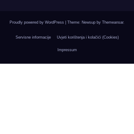
Proudly powered by WordPress
|
Theme: Newsup by
Themeansar
.
Servisne informacije
Uvjeti korištenja i kolačići (Cookies)
Impressum