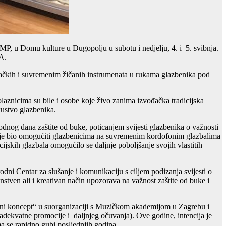
, u Domu kulture u Dugopolju u subotu i nedjelju, 4. i 5. svibnja.
A.
 puhačkih i suvremenim žičanih instrumenata u rukama glazbenika pod
aznicima su bile i osobe koje živo zanima izvođačka tradicijska
kustvo glazbenika.
nog dana zaštite od buke, poticanjem svijesti glazbenika o važnosti
ra je bio omogućiti glazbenicima na suvremenim kordofonim glazbalima
cijskih glazbala omogućilo se daljnje poboljšanje svojih vlastitih
ni Centar za slušanje i komunikaciju s ciljem podizanja svijesti o
nstven ali i kreativan način upozorava na važnost zaštite od buke i
alni koncept“ u suorganizaciji s Muzičkom akademijom u Zagrebu i
dekvatne promocije i daljnjeg očuvanja). Ove godine, intencija je
a se rapidno gubi posljednjih godina.