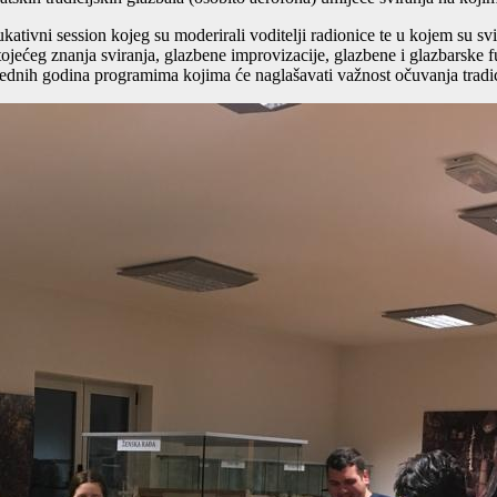
ivni session kojeg su moderirali voditelji radionice te u kojem su svi 
ojećeg znanja sviranja, glazbene improvizacije, glazbene i glazbarske fu
rednih godina programima kojima će naglašavati važnost očuvanja tradici