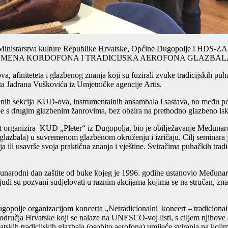
Ministarstva kulture Republike Hrvatske, Općine Dugopolje i HDS-ZAMP
SUVREMENA KORDOFONA I TRADICIJSKA AEROFONA GLAZBAL
ova, afiniteteta i glazbenog znanja koji su fuzirali zvuke tradicijskih
ta Jadrana Vuškovića iz Umjetničke agencije Artis.
nih sekcija KUD-ova, instrumentalnih ansambala i sastava, no među pol
azbe s drugim glazbenim žanrovima, bez obzira na prethodno glazbeno is
organizira KUD „Pleter“ iz Dugopolja, bio je obilježavanje Međunarod
e i glazbala) u suvremenom glazbenom okruženju i izričaju. Cilj semina
 ili usavrše svoja praktična znanja i vještine. Sviračima puhačkih tradi
đunarodni dan zaštite od buke kojeg je 1996. godine ustanovio Međunarod
 ljudi su pozvani sudjelovati u raznim akcijama kojima se na stručan, zna
ugopolje organizacijom koncerta „Netradicionalni koncert – tradicion
dručja Hrvatske koji se nalaze na UNESCO-voj listi, s ciljem njihove a
skih tradicijskih glazbala (osobito aerofona) umijeće sviranja na kojim