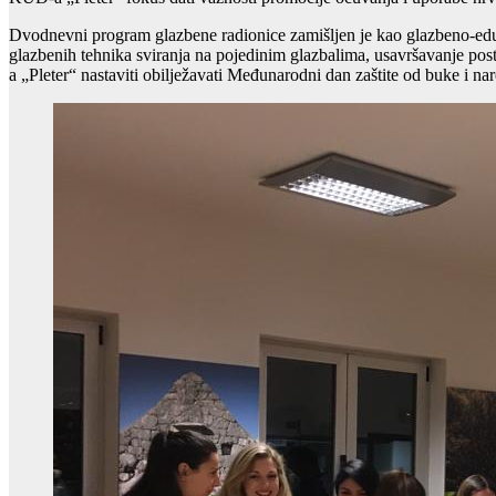
Dvodnevni program glazbene radionice zamišljen je kao glazbeno-edukat
glazbenih tehnika sviranja na pojedinim glazbalima, usavršavanje post
a „Pleter“ nastaviti obilježavati Međunarodni dan zaštite od buke i na