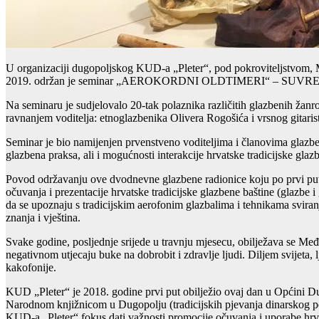
U organizaciji dugopoljskog KUD-a „Pleter“, pod pokroviteljstvom, 
2019. održan je seminar „AEROKORDNI OLDTIMERI“ – 
Na seminaru je sudjelovalo 20-tak polaznika različitih glazbenih žanr
ravnanjem voditelja: etnoglazbenika Olivera Rogošića i vrsnog gitaris
Seminar je bio namijenjen prvenstveno voditeljima i članovima glazbe
glazbena praksa, ali i mogućnosti interakcije hrvatske tradicijske gl
Povod održavanju ove dvodnevne glazbene radionice koju po prvi put 
očuvanja i prezentacije hrvatske tradicijske glazbene baštine (glazb
da se upoznaju s tradicijskim aerofonim glazbalima i tehnikama sviranja
znanja i vještina.
Svake godine, posljednje srijede u travnju mjesecu, obilježava se Me
negativnom utjecaju buke na dobrobit i zdravlje ljudi. Diljem svijeta,
kakofonije.
KUD „Pleter“ je 2018. godine prvi put obilježio ovaj dan u Općini D
Narodnom knjižnicom u Dugopolju (tradicijskih pjevanja dinarskog po
KUD-a „Pleter“ fokus dati važnosti promocije očuvanja i uporabe hrvat