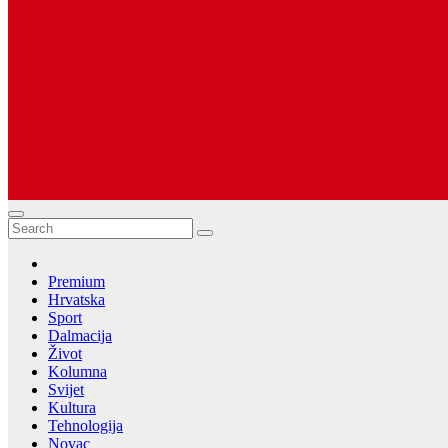
Dugopolje Portal
Najnovije vijesti Hrvatske, Dalmacije i Svijeta
Premium
Hrvatska
Sport
Dalmacija
Život
Kolumna
Svijet
Kultura
Tehnologija
Novac