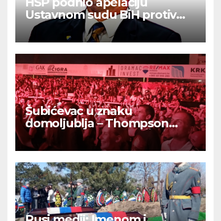
HSP podnio apelaciju
Ustavnom sudu BiH protiv
ovjere kandidature Slavena
Kovačevića
Šubićevac u znaku
domoljublja – Thompson
okupio tisuće ljudi u Šibeniku
Rusi medij: Imenom i