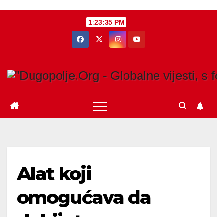
Skip
1:23:36 PM
to
content
Alat koji
omogućava da