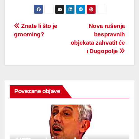
Post
Znate li što je
Nova rušenja
grooming?
bespravnih
navigation
objekata zahvatit će
i Dugopolje
Povezane objave