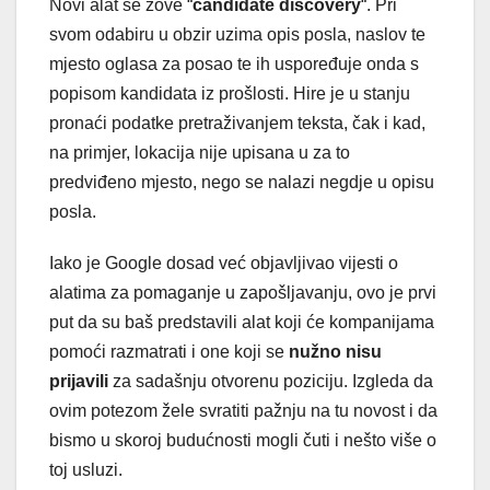
Novi alat se zove “
candidate discovery
“. Pri
svom odabiru u obzir uzima opis posla, naslov te
mjesto oglasa za posao te ih uspoređuje onda s
popisom kandidata iz prošlosti. Hire je u stanju
pronaći podatke pretraživanjem teksta, čak i kad,
na primjer, lokacija nije upisana u za to
predviđeno mjesto, nego se nalazi negdje u opisu
posla.
Iako je Google dosad već objavljivao vijesti o
alatima za pomaganje u zapošljavanju, ovo je prvi
put da su baš predstavili alat koji će kompanijama
pomoći razmatrati i one koji se
nužno nisu
prijavili
za sadašnju otvorenu poziciju. Izgleda da
ovim potezom žele svratiti pažnju na tu novost i da
bismo u skoroj budućnosti mogli čuti i nešto više o
toj usluzi.