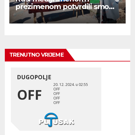
prezimenom potvrdili smo
236 000 Rusa poginulih u
Ukraini.
TRENUTNO VRIJEME