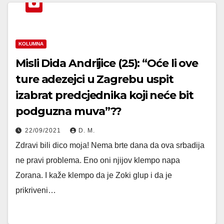
KOLUMNA
Misli Dida Andrijice (25): “Oće li ove
ture adezejci u Zagrebu uspit
izabrat predcjednika koji neće bit
podguzna muva”??
22/09/2021
D. M.
Zdravi bili dico moja! Nema brte dana da ova srbadija
ne pravi problema. Eno oni njijov klempo napa
Zorana. I kaže klempo da je Zoki glup i da je
prikriveni…