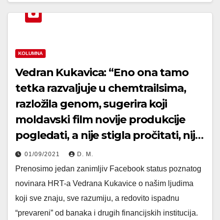
KOLUMNA
Vedran Kukavica: “Eno ona tamo
tetka razvaljuje u chemtrailsima,
razložila genom, sugerira koji
moldavski film novije produkcije
pogledati, a nije stigla pročitati, nije
razumjela kolika joj je kamata na
01/09/2021
D. M.
nedopušteni minus?!”
Prenosimo jedan zanimljiv Facebook status poznatog
novinara HRT-a Vedrana Kukavice o našim ljudima
koji sve znaju, sve razumiju, a redovito ispadnu
“prevareni” od banaka i drugih financijskih institucija.