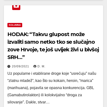
KOLUMNA
HODAK: “Takvu glupost može
izvaliti samo netko tko se slučajno
zove Hrvoje, te još uvijek živi u bivšoj
SRH…”
20/09/2021
D. M.
Uz popularne i etablirane droge koje “usrećuju” našu
“zlatnu mladež”, kao što su kokain, heroin, “marica”
(marihuana), pojavila se opasna konkurencija. GBL
(Gamabutirolakton) ili kolokvijalno “droga za
silovanje”. Dakle, stvar…