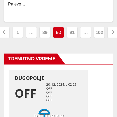
Pa evo…
Posts
1
…
89
90
91
…
102
pagination
TRENUTNO VRIJEME