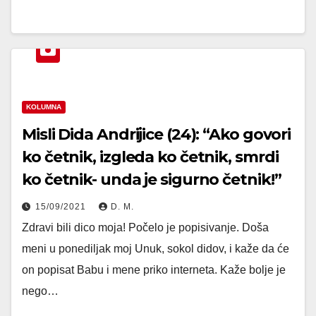
KOLUMNA
Misli Dida Andrijice (24): “Ako govori
ko četnik, izgleda ko četnik, smrdi
ko četnik- unda je sigurno četnik!”
15/09/2021
D. M.
Zdravi bili dico moja! Počelo je popisivanje. Doša
meni u ponediljak moj Unuk, sokol didov, i kaže da će
on popisat Babu i mene priko interneta. Kaže bolje je
nego…