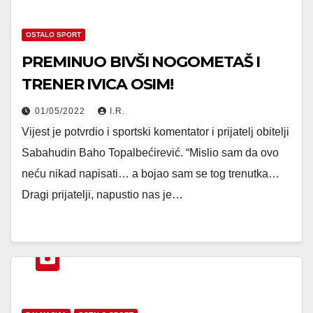
OSTALO SPORT
PREMINUO BIVŠI NOGOMETAŠ I
TRENER IVICA OSIM!
01/05/2022
I.R.
Vijest je potvrdio i sportski komentator i prijatelj obitelji
Sabahudin Baho Topalbećirević. “Mislio sam da ovo
neću nikad napisati… a bojao sam se tog trenutka…
Dragi prijatelji, napustio nas je…