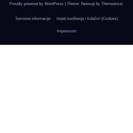
Proudly powered by WordPress
|
Theme: Newsup by
Themeansar
.
Servisne informacije
Uvjeti korištenja i kolačići (Cookies)
Impressum