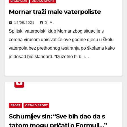
DALMACIJA
OSTALO SPORT
Mornar traži male vaterpoliste
12/09/2021
D. M.
Splitski vaterpolski klub Mornar zbog situacije s
corona virusom upisivat će ove godine djecu u školu
vaterpola bez prethodnog testiranja po školama kako
je dosad bio standard. “Izuzetno bi bili…
SPORT
OSTALO SPORT
Schumijev sin: “Sve bih dao da s
tatom mogu pričati o Formuli…”