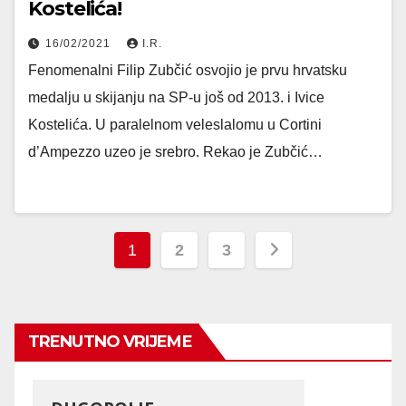
Kostelića!
16/02/2021
I.R.
Fenomenalni Filip Zubčić osvojio je prvu hrvatsku
medalju u skijanju na SP-u još od 2013. i Ivice
Kostelića. U paralelnom veleslalomu u Cortini
d’Ampezzo uzeo je srebro. Rekao je Zubčić…
Posts
1
2
3
pagination
TRENUTNO VRIJEME