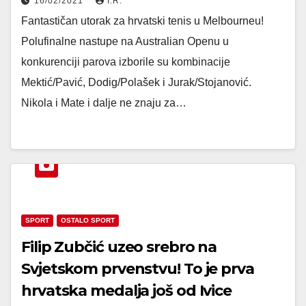
16/02/2021
I.R.
Fantastičan utorak za hrvatski tenis u Melbourneu!
Polufinalne nastupe na Australian Openu u
konkurenciji parova izborile su kombinacije
Mektić/Pavić, Dodig/Polašek i Jurak/Stojanović.
Nikola i Mate i dalje ne znaju za…
SPORT
OSTALO SPORT
Filip Zubčić uzeo srebro na
Svjetskom prvenstvu! To je prva
hrvatska medalja još od Ivice