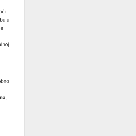
oći
ebu u
je
alnoj
sebno
na
,