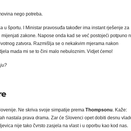
imovina nego potreba.
u športu. I Ministar pravosuđa također ima instant rješenje za
je mijenjati zakone. Napose onda kad se već postojeći potpuno 
životnog zatvora. Razmišlja se o nekakvim mjerama nakon
djela mada mi se to čini malo nebuloznim. Vidjet ćemo!
aju?
re
lovenije. Ne skriva svoje simpatije prema
Thompsonu
. Kaže:
mah nastala prava drama. Zar će Slovenci opet dobiti desnu vlad
jevica nije tako čvrsto zasjela na vlast i u oporbu kao kod nas.