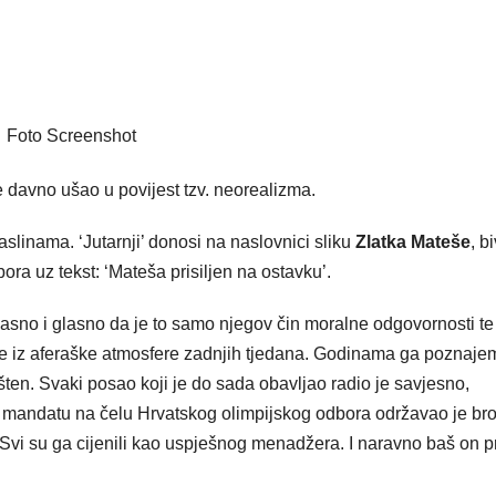
Foto Screenshot
 davno ušao u povijest tzv. neorealizma.
linama. ‘Jutarnji’ donosi na naslovnici sliku
Zlatka Mateše
, b
ra uz tekst: ‘Mateša prisiljen na ostavku’.
asno i glasno da je to samo njegov čin moralne odgovornosti te
uče iz aferaške atmosfere zadnjih tjedana. Godinama ga poznaje
šten. Svaki posao koji je do sada obavljao radio je savjesno,
 mandatu na čelu Hrvatskog olimpijskog odbora održavao je br
. Svi su ga cijenili kao uspješnog menadžera. I naravno baš on p