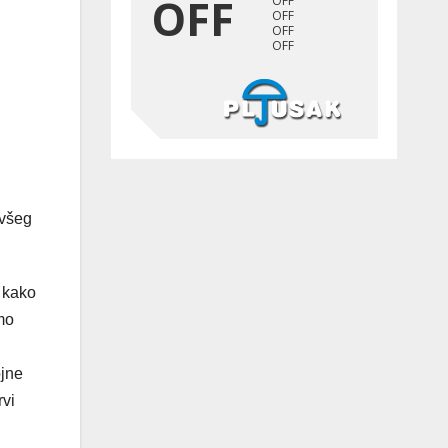
ivšeg
 kako
mo
ojne
rvi