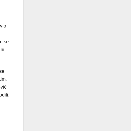
vio
su se
ni’
 se
tim,
vić.
diti.