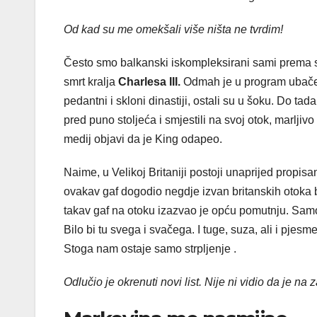
Od kad su me omekšali više ništa ne tvrdim!
Često smo balkanski iskompleksirani sami prema se
smrt kralja
Charlesa III.
Odmah je u program ubačena
pedantni i skloni dinastiji, ostali su u šoku. Do tad
pred puno stoljeća i smjestili na svoj otok, marljivo
medij objavi da je King odapeo.
Naime, u Velikoj Britaniji postoji unaprijed propis
ovakav gaf dogodio negdje izvan britanskih otoka bil
takav gaf na otoku izazvao je opću pomutnju. Samo
Bilo bi tu svega i svačega. I tuge, suza, ali i pjes
Stoga nam ostaje samo strpljenje .
Odlučio je okrenuti novi list. Nije ni vidio da je na z