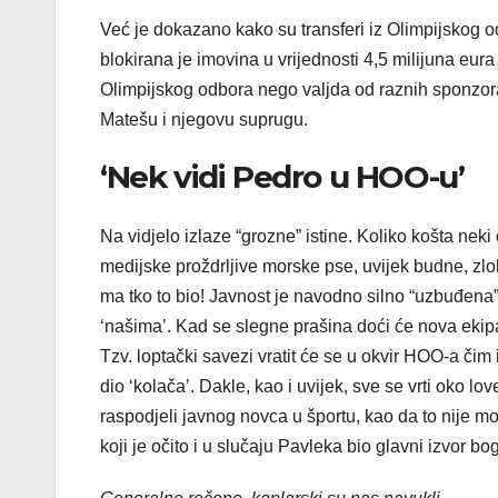
Već je dokazano kako su transferi iz Olimpijskog o
blokirana je imovina u vrijednosti 4,5 milijuna eur
Olimpijskog odbora nego valjda od raznih sponzora
Matešu i njegovu suprugu.
‘Nek vidi Pedro u HOO-u’
Na vidjelo izlaze “grozne” istine. Koliko košta neki
medijske proždrljive morske pse, uvijek budne, zlob
ma tko to bio! Javnost je navodno silno “uzbuđena”,
‘našima’. Kad se slegne prašina doći će nova ekipa
Tzv. loptački savezi vratit će se u okvir HOO-a čim
dio ‘kolača’. Dakle, kao i uvijek, sve se vrti oko lo
raspodjeli javnog novca u športu, kao da to nije mo
koji je očito i u slučaju Pavleka bio glavni izvor 