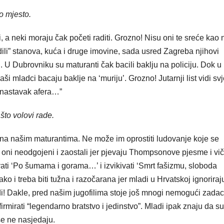
vo mjesto.
, a neki moraju čak početi raditi. Grozno! Nisu oni te sreće kao 
dili” stanova, kuća i druge imovine, sada usred Zagreba njihovi
. U Dubrovniku su maturanti čak bacili baklju na policiju. Dok u
aši mladci bacaju baklje na ‘muriju’. Grozno! Jutarnji list vidi svj
i nastavak afera…”
što volovi rade.
žna našim maturantima. Ne može im oprostiti ludovanje koje se
 oni neodgojeni i zaostali jer pjevaju Thompsonove pjesme i vi
vati ‘Po šumama i gorama…’ i izvikivati ‘Smrt fašizmu, sloboda
ako i treba biti tužna i razočarana jer mladi u Hrvatskoj ignoriraj
di! Dakle, pred našim jugofilima stoje još mnogi nemogući zadac
irmirati “legendarno bratstvo i jedinstvo”. Mladi ipak znaju da su
še ne nasjedaju.