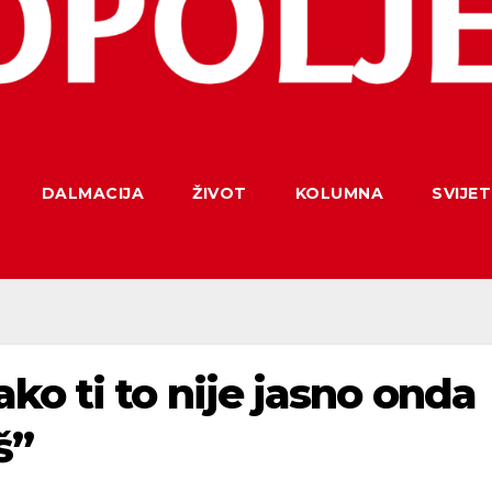
DALMACIJA
ŽIVOT
KOLUMNA
SVIJET
ko ti to nije jasno onda
š”