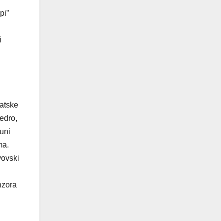
pi”
i
vatske
edro,
uni
ma.
vovski
nzora