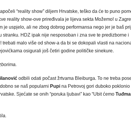
apočeli “reality show” diljem Hrvatske, teško da će to puno pom
kve reality show-ove priređivala je lijeva sekta Možemo! u Zagr
m je uspjelo, ali ne zbog dobrog performansa nego jer je baš pri
u stranku. HDZ ipak nije nesposoban i zna sve te predizborne i
trebati malo više od show-a da bi se dokopali vlasti na nacion
jovićkama osigurali još četiri godine političke sinekure.
izborima.
ilanović
odbili odati počast žrtvama Bleiburga. To ne treba po
todobno se naš popularni
Pupi
na Petrovoj gori duboko poklonio
Hrvatske. Sjećate se onih “poruka ljubavi” kao “Ubit ćemo
Tuđma
ila.