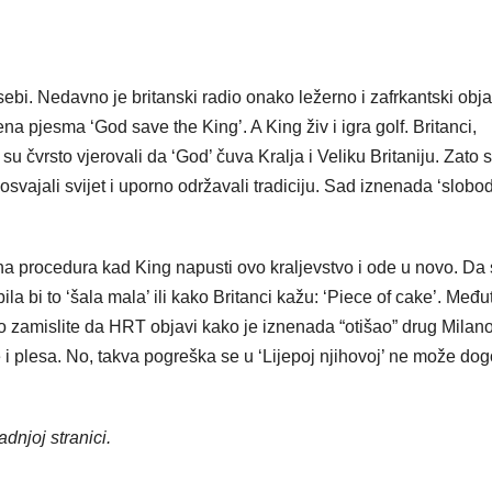
bi. Nedavno je britanski radio onako ležerno i zafrkantski obja
 pjesma ‘God save the King’. A King živ i igra golf. Britanci,
a su čvrsto vjerovali da ‘God’ čuva Kralja i Veliku Britaniju. Zato 
 osvajali svijet i uporno održavali tradiciju. Sad iznenada ‘slobod
ana procedura kad King napusti ovo kraljevstvo i ode u novo. Da
a bi to ‘šala mala’ ili kako Britanci kažu: ‘Piece of cake’. Među
 zamislite da HRT objavi kako je iznenada “otišao” drug Milano
me i plesa. No, takva pogreška se u ‘Lijepoj njihovoj’ ne može dogo
adnjoj stranici.