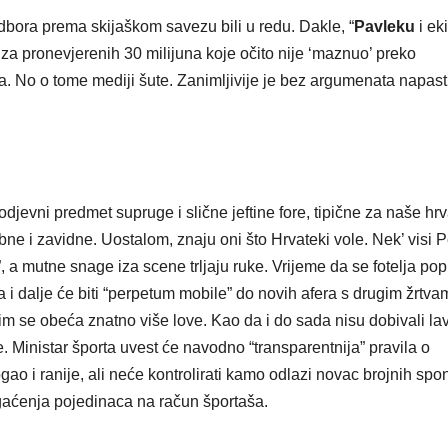
dbora prema skijaškom savezu bili u redu. Dakle, “
Pavleku
i eki
a za pronevjerenih 30 milijuna koje očito nije ‘maznuo’ preko
. No o tome mediji šute. Zanimljivije je bez argumenata napast
 odjevni predmet supruge i slične jeftine fore, tipične za naše hr
ne i zavidne. Uostalom, znaju oni što Hrvateki vole. Nek’ visi P
 a mutne snage iza scene trljaju ruke. Vrijeme da se fotelja pop
 i dalje će biti “perpetum mobile” do novih afera s drugim žrtva
 im se obeća znatno više love. Kao da i do sada nisu dobivali la
ve. Ministar športa uvest će navodno “transparentnija” pravila o
gao i ranije, ali neće kontrolirati kamo odlazi novac brojnih spo
bogaćenja pojedinaca na račun športaša.