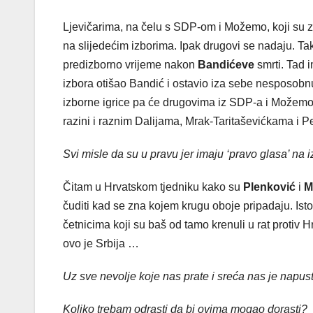
Ljevičarima, na čelu s SDP-om i Možemo, koji su z
na slijedećim izborima. Ipak drugovi se nadaju. Ta
predizborno vrijeme nakon
Bandićeve
smrti. Tad i
izbora otišao Bandić i ostavio iza sebe nesposobn
izborne igrice pa će drugovima iz SDP-a i Možemo! 
razini i raznim Dalijama, Mrak-Taritaševićkama i Pe
Svi misle da su u pravu jer imaju ‘pravo glasa’ na 
Čitam u Hrvatskom tjedniku kako su
Plenković
i
M
čuditi kad se zna kojem krugu oboje pripadaju. Is
četnicima koji su baš od tamo krenuli u rat protiv 
ovo je Srbija …
Uz sve nevolje koje nas prate i sreća nas je napust
Koliko trebam odrasti da bi ovima mogao dorasti?