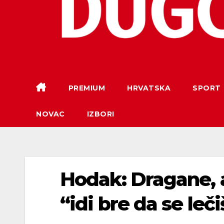
PREMIUM
HRVATSKA
SPORT
NOVAC
IZBORI
Hodak: Dragane, a
“idi bre da se leči