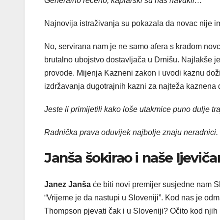
Generalno rečeno, kaplarski su nas navukli…
Najnovija istraživanja su pokazala da novac nije 
No, servirana nam je ne samo afera s krađom novca 
brutalno ubojstvo dostavljača u Drnišu. Najlakše 
provode. Mijenja Kazneni zakon i uvodi kaznu do
izdržavanja dugotrajnih kazni za najteža kaznena 
Jeste li primijetili kako loše utakmice puno dulje tr
Radnička prava oduvijek najbolje znaju neradnici.
Janša šokirao i naše ljeviča
Janez Janša
će biti novi premijer susjedne nam S
“Vrijeme je da nastupi u Sloveniji”. Kod nas je od
Thompson pjevati čak i u Sloveniji? Očito kod njih l