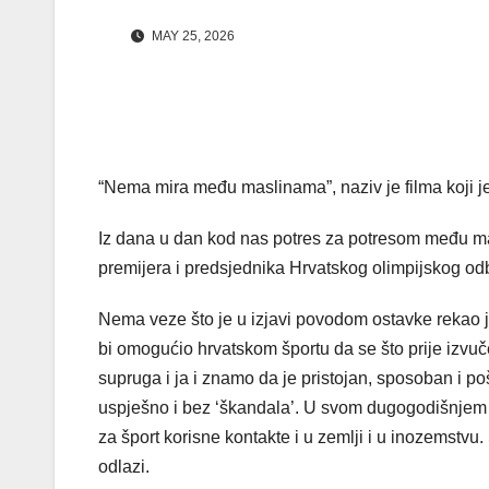
MAY 25, 2026
“Nema mira među maslinama”, naziv je filma koji je
Iz dana u dan kod nas potres za potresom među mas
premijera i predsjednika Hrvatskog olimpijskog odbo
Nema veze što je u izjavi povodom ostavke rekao j
bi omogućio hrvatskom športu da se što prije izv
supruga i ja i znamo da je pristojan, sposoban i po
uspješno i bez ‘škandala’. U svom dugogodišnjem
za šport korisne kontakte i u zemlji i u inozemstvu
odlazi.