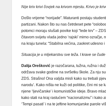
Nije kriv krivi čovjek na krivom mjestu. Krivo je kri
Došlo vrijeme “norijade”. Maturanti postaju studenti
partizani. Nakon što su nas četrdeset pete “oslobo
potomci moraju slušati povike koji “lede krv” – ZDS
čitavom svijetu vlada jedno ‘rajski’ mirno ozračje, n
na kraju tunela: “Stabilna većina, zaokret udesno 
Situacija je u mljekarstvu sve teža. I krave se čude 
Dalija Orešković
je razočarana, tužna, ružna i du
održava svake godine na svršetku škole. Za nju su
ZDS. Strašno! Ona valjda misli kako su trebali pje
narodu’. Kako ništa ne kuži od politike, čini mi se k
njene ‘ljevičarske’ i komunističke ideje. Bravo mla
kako stati na kraj rastućem “nacionalizmu” i kako af
‘Tempi pasati’ i na te jeftine komunjarske parole vi