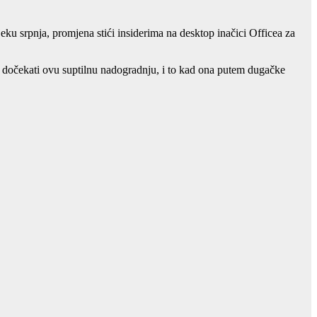
jeku srpnja, promjena stići insiderima na desktop inačici Officea za
 će dočekati ovu suptilnu nadogradnju, i to kad ona putem dugačke