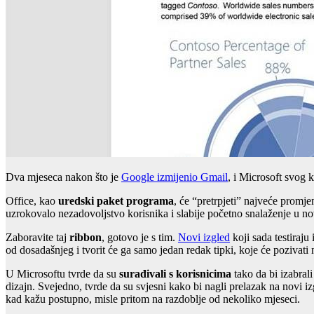
Dva mjeseca nakon što je
Google izmijenio Gmail
, i Microsoft svog 
Office, kao
uredski paket programa
, će “pretrpjeti” najveće promj
uzrokovalo nezadovoljstvo korisnika i slabije početno snalaženje u n
Zaboravite taj
ribbon
, gotovo je s tim.
Novi izgled
koji sada testiraj
od dosadašnjeg i tvorit će ga samo jedan redak tipki, koje će pozivati n
U Microsoftu tvrde da su
surađivali s korisnicima
tako da bi izabrali
dizajn. Svejedno, tvrde da su svjesni kako bi nagli prelazak na novi 
kad kažu postupno, misle pritom na razdoblje od nekoliko mjeseci.