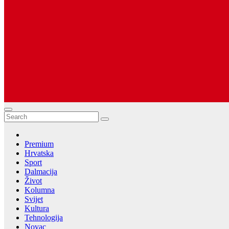
Dugopolje Portal
Najnovije vijesti Hrvatske, Dalmacije i Svijeta
Premium
Hrvatska
Sport
Dalmacija
Život
Kolumna
Svijet
Kultura
Tehnologija
Novac