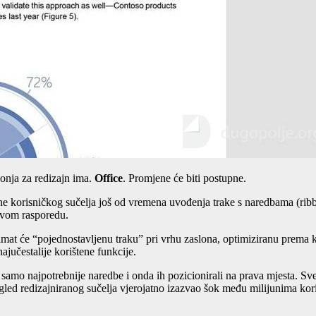
konja za redizajn ima.
Office
. Promjene će biti postupne.
ene korisničkog sučelja još od vremena uvođenja trake s naredbama (ribb
ovom rasporedu.
u imat će “pojednostavljenu traku” pri vrhu zaslona, optimiziranu prema
ajučestalije korištene funkcije.
 samo najpotrebnije naredbe i onda ih pozicionirali na prava mjesta. Sve
izgled redizajniranog sučelja vjerojatno izazvao šok među milijunima kor