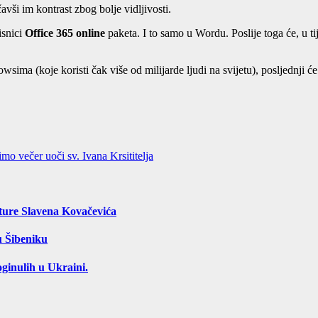
čavši im kontrast zbog bolje vidljivosti.
isnici
Office 365 online
paketa. I to samo u Wordu. Poslije toga će, u ti
owsima (koje koristi čak više od milijarde ljudi na svijetu), posljednji
večer uoči sv. Ivana Krsititelja
ture Slavena Kovačevića
u Šibeniku
ginulih u Ukraini.