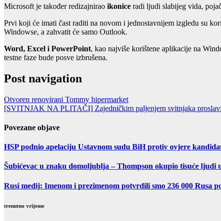
Microsoft je također redizajnirao
ikonice
radi ljudi slabijeg vida, poja
Prvi koji će imati čast raditi na novom i jednostavnijem izgledu su kor
Windowse, a zahvatit će samo Outlook.
Word, Excel i PowerPoint
, kao najviše korištene aplikacije na Wind
testne faze bude posve izbrušena.
Post navigation
Otvoren renovirani Tommy hipermarket
[SVITNJAK NA PLITAČI] Zajedničkim paljenjem svitnjaka proslavimo 
Povezane objave
HSP podnio apelaciju Ustavnom sudu BiH protiv ovjere kandida
Šubićevac u znaku domoljublja – Thompson okupio tisuće ljudi 
Rusi medij: Imenom i prezimenom potvrdili smo 236 000 Rusa po
trenutno vrijeme