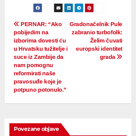
Post
PERNAR: “Ako
Gradonačelnik Pule
pobijedim na
zabranio turbofolk:
navigation
izborima dovesti ću
Želim čuvati
u Hrvatsku tužitelje i
europski identitet
suce iz Zambije da
grada
nam pomognu
reformirati naše
pravosuđe koje je
potpuno potonulo.”
Povezane objave