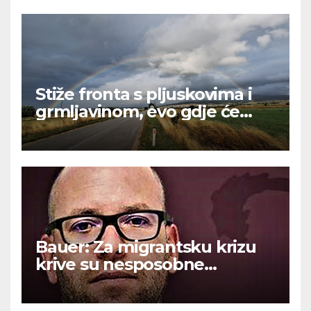
Stiže fronta s pljuskovima i
grmljavinom, evo gdje će
najviše osvježiti
Bauer: Za migrantsku krizu
krive su nesposobne
ljevičarske vlasti.