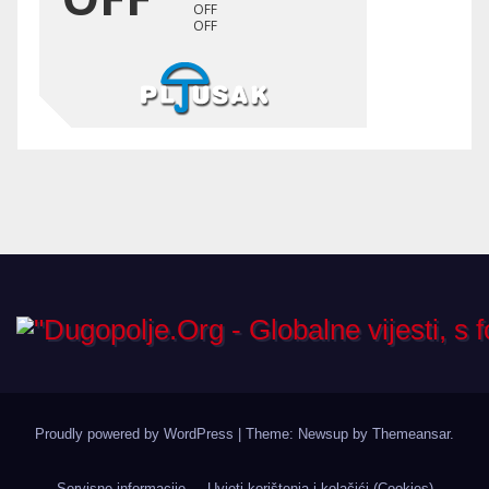
Proudly powered by WordPress
|
Theme: Newsup by
Themeansar
.
Servisne informacije
Uvjeti korištenja i kolačići (Cookies)