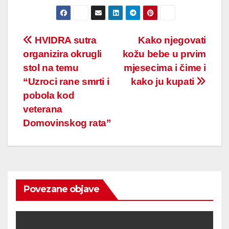
Post
HVIDRA sutra
Kako njegovati
organizira okrugli
kožu bebe u prvim
navigation
stol na temu
mjesecima i čime i
“Uzroci rane smrti i
kako ju kupati
pobola kod
veterana
Domovinskog rata”
Povezane objave