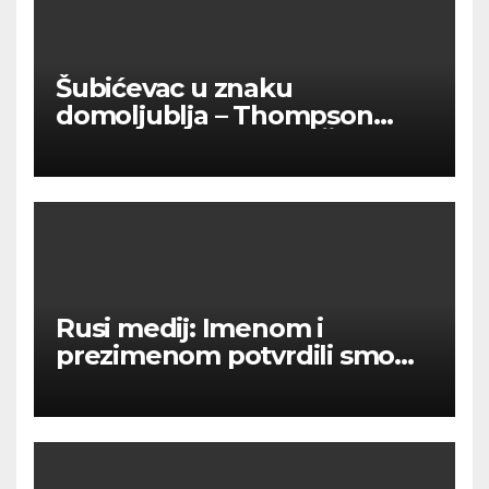
Šubićevac u znaku
domoljublja – Thompson
okupio tisuće ljudi u Šibeniku
Rusi medij: Imenom i
prezimenom potvrdili smo
236 000 Rusa poginulih u
Ukraini.