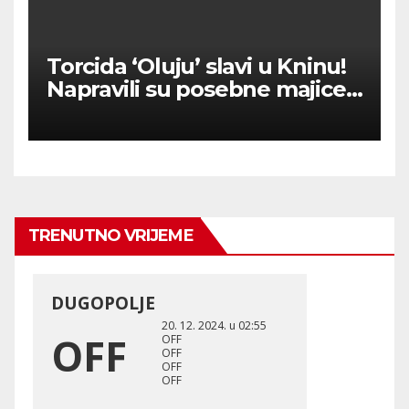
Torcida ‘Oluju’ slavi u Kninu!
Napravili su posebne majice
‘Oluja pomela četnike’
TRENUTNO VRIJEME