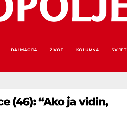
DALMACIJA
ŽIVOT
KOLUMNA
SVIJET
ce (46): “Ako ja vidin,