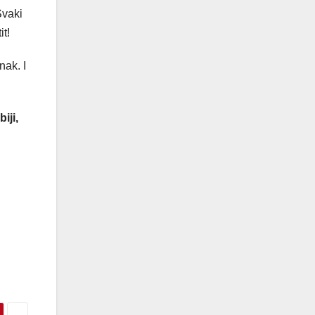
Svaki
it!
nak. I
iji,