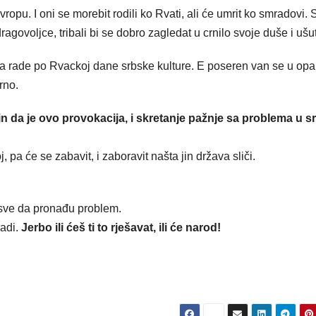
evropu. I oni se morebit rodili ko Rvati, ali će umrit ko smradovi. 
govoljce, tribali bi se dobro zagledat u crnilo svoje duše i ušut
a rade po Rvackoj dane srbske kulture. E poseren van se u opa
rno.
din da je ovo provokacija, i skretanje pažnje sa problema u srb
 pa će se zabavit, i zaboravit našta jin država sliči.
u sve da pronađu problem.
radi.
Jerbo ili ćeš ti to rješavat, ili će narod!