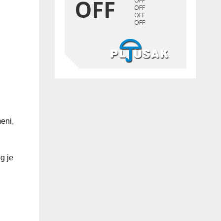
eni,
og je