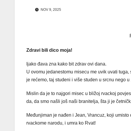
NOV 9, 2025
Zdravi bili dico moja!
Ijako đava zna kako bit zdrav ovi dana.
U ovomu jedanestomu misecu me uvik uvati tuga, sit
je rećemo, taj studeni i više studen u srcnu nego u
Mislin da je to najgori misec u bližoj rvackoj povjes
da, da smo našli još naši branitelja, šta ji je četni
Međunjiman je nađen i Jean, Vrancuz, koji umisto 
rvackome narodu, i umra ko Rvat!