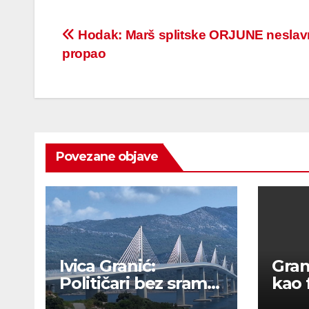
Post
Hodak: Marš splitske ORJUNE nesla
propao
navigation
Povezane objave
Ivica Granić:
Grani
Političari bez srama,
kao f
okupirani