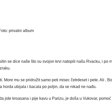
Foto: privatni album
in se dice naše što su svojon krvi natopili našu Rvacku, i po m
 zraku.
ti. More mu se pridružit samo peti misec četrdeset i pete. Ali , B
čka horda ubijala i bacala po poljin, da se nikad ne nađu.
da jide kroasana i pije kavu u Parizu, je doša u Vukovar, pomoć