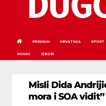
PREMIUM
HRVATSKA
SPORT
NOVAC
IZBORI
Misli Dida Andriji
mora i SOA vidit”