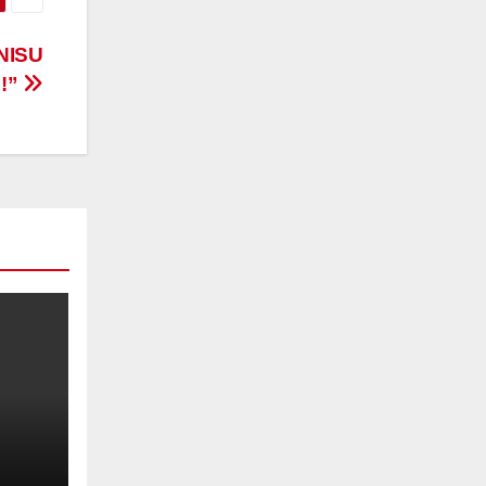
 NISU
!”