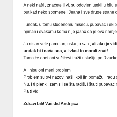
A neki naši , znaćete ji vi, su odovlen utekli u bilu 
put kad neko spomene i Jeana i sve druge strane dra
I undak, u tomu studenomu misecu, pupavac i ekip
njiman i svakomu komu nije jasno da je ovo namje
Ja nisan vele pametan, ostarijo san ,
ali ako je vi
undak bi i naša soa, a i vlast to morali znat!
Tamo će opet oni vučićevi tražit ustašiju po Rvackoj,
Ali nisu oni meni problem.
Problem su ovi nazovi naši, koji jin pomažu i rad
Nu, i ti plenki, zamisli se šta radiš, i šta ti pupavac 
Pa ti vidi!
Zdravi bili! Vaš did Andrijica