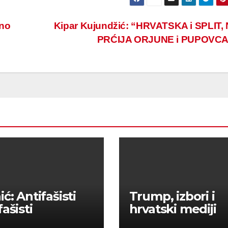
vno
Kipar Kujundžić: “HRVATSKA i SPLIT,
PRĆIJA ORJUNE i PUPOVCA
ć: Antifašisti
Trump, izbori i
ašisti
hrvatski mediji