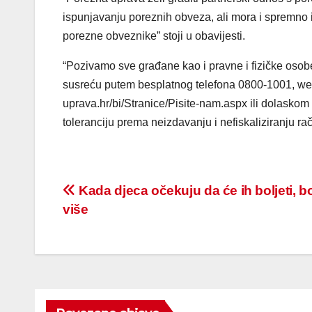
ispunjavanju poreznih obveza, ali mora i spremno i 
porezne obveznike” stoji u obavijesti.
“Pozivamo sve građane kao i pravne i fizičke osobe
susreću putem besplatnog telefona 0800-1001, web
uprava.hr/bi/Stranice/Pisite-nam.aspx ili dolasko
toleranciju prema neizdavanju i nefiskaliziranju ra
Post
Kada djeca očekuju da će ih boljeti, bo
više
navigation