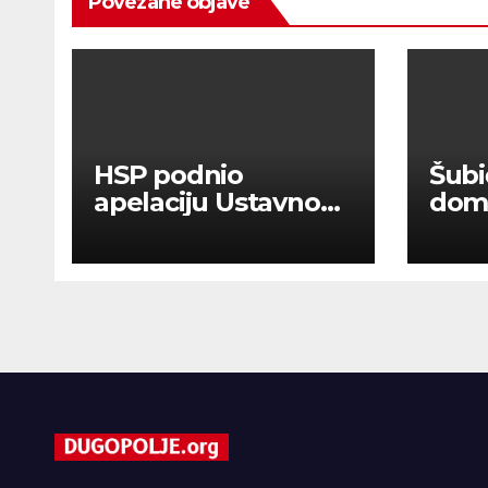
Povezane objave
HSP podnio
Šubi
apelaciju Ustavnom
domo
sudu BiH protiv
Tho
ovjere kandidature
tisuć
Slavena Kovačevića
Šibe