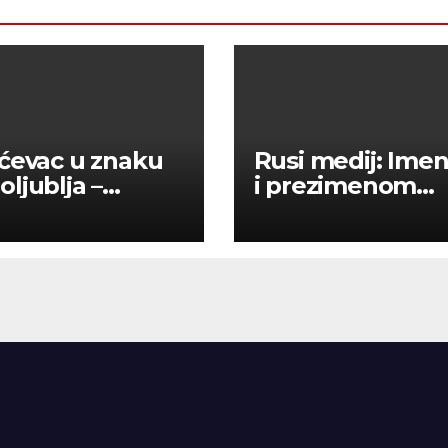
ćevac u znaku
Rusi medij: Im
ljublja –
i prezimenom
mpson okupio
potvrdili smo 23
e ljudi u
000 Rusa poginu
niku
u Ukraini.