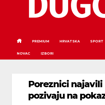
PREMIUM
HRVATSKA
SPORT
NOVAC
IZBORI
Poreznici najavili
pozivaju na pokaz