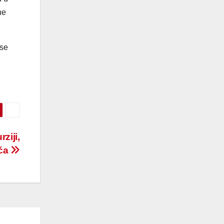
ne
 se
ziji,
ića