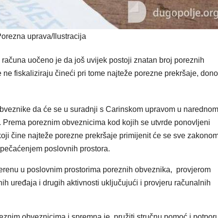
Porezna uprava/Ilustracija
a računa uočeno je da još uvijek postoji znatan broj poreznih
e ne fiskaliziraju čineći pri tome najteže porezne prekršaje, dono
bveznike da će se u suradnji s Carinskom upravom u naredno
e. Prema poreznim obveznicima kod kojih se utvrde ponovljeni
oji čine najteže porezne prekršaje primijenit će se sve zakono
 pečaćenjem poslovnih prostora.
 terenu u poslovnim prostorima poreznih obveznika, provjerom
uređaja i drugih aktivnosti uključujući i provjeru računalnih
reznim obveznicima i spremna je pružiti stručnu pomoć i potpor