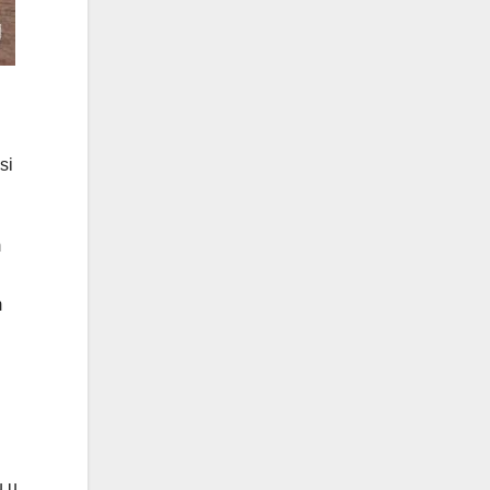
si
m
m
u u