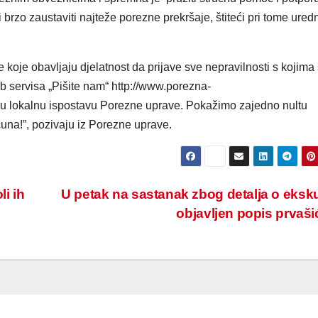
brzo zaustaviti najteže porezne prekršaje, štiteći pri tome ured
 koje obavljaju djelatnost da prijave sve nepravilnosti s kojima
 servisa „Pišite nam“ http://www.porezna-
m u lokalnu ispostavu Porezne uprave. Pokažimo zajedno nultu
čuna!”, pozivaju iz Porezne uprave.
li ih
U petak na sastanak zbog detalja o ekskur
objavljen popis prvaš