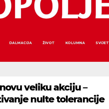
DALMACIJA
ŽIVOT
KOLUMNA
SVIJET
 novu veliku akciju –
ivanje nulte tolerancije