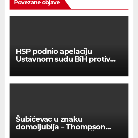
Povezane objave
HSP podnio apelaciju
Ustavnom sudu BiH protiv
ovjere kandidature Slavena
Kovačevića
Šubićevac u znaku
domoljublja – Thompson
okupio tisuće ljudi u Šibeniku