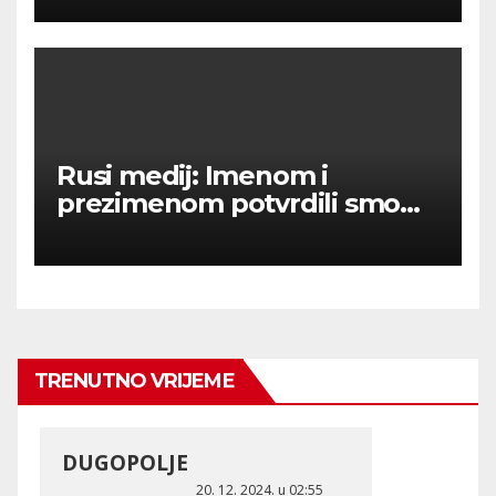
Rusi medij: Imenom i
prezimenom potvrdili smo
236 000 Rusa poginulih u
Ukraini.
TRENUTNO VRIJEME