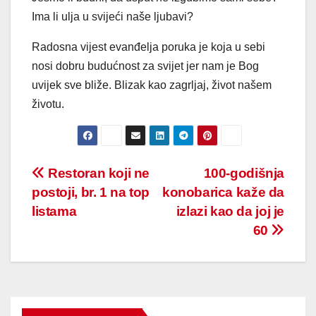
Ima li ulja u svijeći naše ljubavi?
Radosna vijest evanđelja poruka je koja u sebi
nosi dobru budućnost za svijet jer nam je Bog
uvijek sve bliže. Blizak kao zagrljaj, život našem
životu.
Post
Restoran koji ne
100-godišnja
postoji, br. 1 na top
konobarica kaže da
navigation
listama
izlazi kao da joj je
60