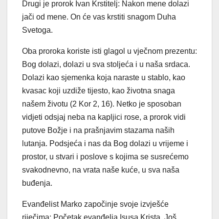
Drugi je prorok Ivan Krstitelj: Nakon mene dolazi
jači od mene. On će vas krstiti snagom Duha
Svetoga.
Oba proroka koriste isti glagol u vječnom prezentu:
Bog dolazi, dolazi u sva stoljeća i u naša srdaca.
Dolazi kao sjemenka koja naraste u stablo, kao
kvasac koji uzdiže tijesto, kao životna snaga
našem životu (2 Kor 2, 16). Netko je sposoban
vidjeti odsjaj neba na kapljici rose, a prorok vidi
putove Božje i na prašnjavim stazama naših
lutanja. Podsjeća i nas da Bog dolazi u vrijeme i
prostor, u stvari i poslove s kojima se susrećemo
svakodnevno, na vrata naše kuće, u sva naša
buđenja.
Evanđelist Marko započinje svoje izvješće
riječima: Početak evanđelja Isusa Krista. Još