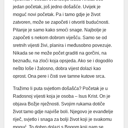
jedan početak, još jedno došašće. Uvijek je
moguć novi početak. Pa i tamo gdje je život
zatvoren, može se započeti i otvoriti budućnosti.
Pitanje je samo kako smoći snage. Najbolje je
započeti s nekom dobrom viješću. Samo se od
sretnih vijesti živi, planira i međusobno povezuje.
Nikada se ne može počet graditi na gorčini, na
beznađu, na zloći koja opsjeda. Ako se i dogodilo
nešto loše i žalosno, dobra vijest dolazi kao
oprost. Ona pere i čisti sve tamne kutove srca.
Tražimo li puta svjetlom došašća? Početak je u
Radosnoj vijesti koja je osoba – Isus Krist. On je
objava Božje nježnosti. Svojim rukama dotiče
život tamo gdje najviše boli. Njegovo je evanđelje
riječ, svjetlo i snaga za bolji život koji je svakomu
moguć. To dobro dolazi s Bogom koji nam se