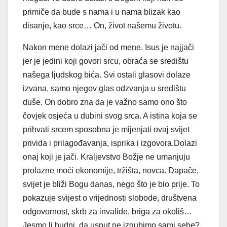
primiče da bude s nama i u nama blizak kao
disanje, kao srce… On, život našemu životu.
Nakon mene dolazi jači od mene. Isus je najjači
jer je jedini koji govori srcu, obraća se središtu
našega ljudskog bića. Svi ostali glasovi dolaze
izvana, samo njegov glas odzvanja u središtu
duše. On dobro zna da je važno samo ono što
čovjek osjeća u dubini svog srca. A istina koja se
prihvati srcem sposobna je mijenjati ovaj svijet
privida i prilagođavanja, isprika i izgovora.Dolazi
onaj koji je jači. Kraljevstvo Božje ne umanjuju
prolazne moći ekonomije, tržišta, novca. Dapače,
svijet je bliži Bogu danas, nego što je bio prije. To
pokazuje svijest o vrijednosti slobode, društvena
odgovornost, skrb za invalide, briga za okoliš…
Jesmo li budni, da usput ne izgubimo sami sebe?