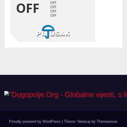
Proudly powered by WordPress
|
Theme: Newsup by
Themeansar
.