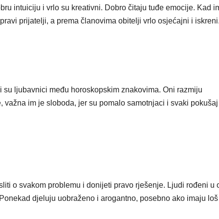
ru intuiciju i vrlo su kreativni. Dobro čitaju tuđe emocije. Kad i
avi prijatelji, a prema članovima obitelji vrlo osjećajni i iskreni
veći su ljubavnici među horoskopskim znakovima. Oni razmiju
ne, važna im je sloboda, jer su pomalo samotnjaci i svaki pokušaj
isliti o svakom problemu i donijeti pravo rješenje. Ljudi rođeni u
i. Ponekad djeluju uobraženo i arogantno, posebno ako imaju loš