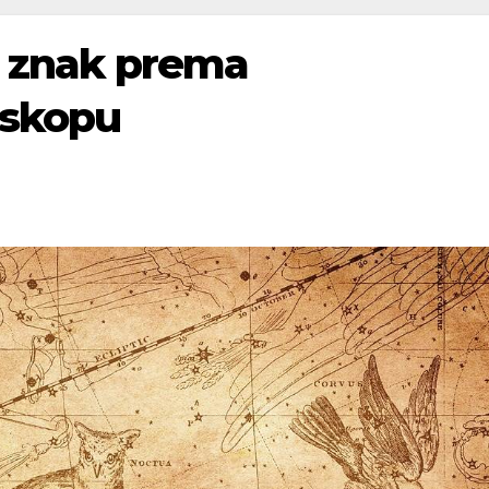
te znak prema
oskopu