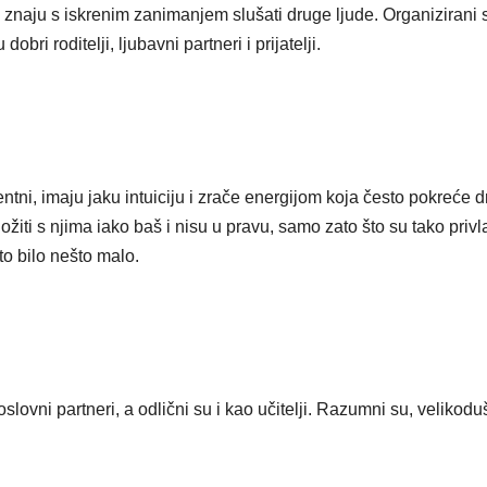
 i znaju s iskrenim zanimanjem slušati druge ljude. Organizirani s
obri roditelji, ljubavni partneri i prijatelji.
entni, imaju jaku intuiciju i zrače energijom koja često pokreće 
ti s njima iako baš i nisu u pravu, samo zato što su tako privl
to bilo nešto malo.
poslovni partneri, a odlični su i kao učitelji. Razumni su, velikodu