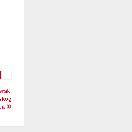
zerski
pskog
ca