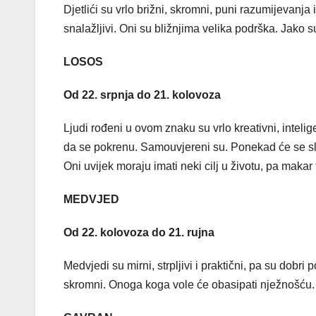
Djetlići su vrlo brižni, skromni, puni razumijevanja
snalažljivi. Oni su bližnjima velika podrška. Jako su d
LOSOS
Od 22. srpnja do 21. kolovoza
Ljudi rođeni u ovom znaku su vrlo kreativni, intelig
da se pokrenu. Samouvjereni su. Ponekad će se složi
Oni uvijek moraju imati neki cilj u životu, pa makar 
MEDVJED
Od 22. kolovoza do 21. rujna
Medvjedi su mirni, strpljivi i praktični, pa su dobri 
skromni. Onoga koga vole će obasipati nježnošću.