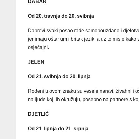
DABAR
Od 20. travnja do 20. svibnja
Dabrovi svaki posao rade samopouzdano i djelotv
jer imaju oštar um i britak jezik, a uz to misle kako 
osjećajni.
JELEN
Od 21. svibnja do 20. lipnja
Rođeni u ovom znaku su vesele naravi, živahni i oš
na ljude koji ih okružuju, posebno na partnere s koj
DJETLIĆ
Od 21. lipnja do 21. srpnja