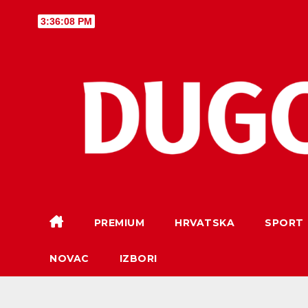
Skip
3:36:09 PM
to
content
PREMIUM
HRVATSKA
SPORT
NOVAC
IZBORI