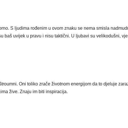
orno. S ljudima rođenim u ovom znaku se nema smisla nadmudri
su baš uvijek u pravu i nisu taktični. U ljubavi su velikodušni, vjer
troumni. Oni toliko zrače životnom energijom da to djeluje zar
ima žive. Znaju im biti inspiracija.