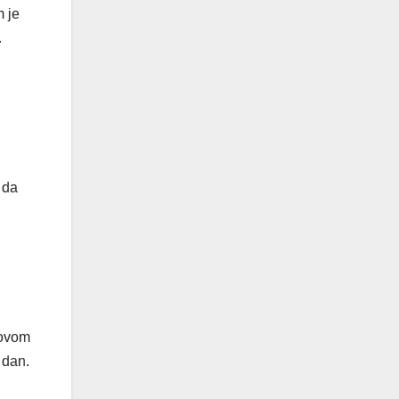
m je
.
 da
 ovom
 dan.