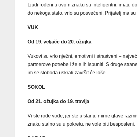
Ljudi rođeni u ovom znaku su inteligentni, imaju dob
do nekoga stalo, vrlo su posvećeni. Prijateljima su pr
VUK
Od 19. veljače do 20. ožujka
Vukovi su vrlo nježni, emotivni i strastveni – naj
partnerove potrebe i žele ih ispuniti. S druge stra
im se sloboda uskrati završit će loše.
SOKOL
Od 21. ožujka do 19. travlja
Vi ste rođe vođe, jer ste u stanju mirne glave razm
znaku stalno su u pokretu, ne vole biti besposlen