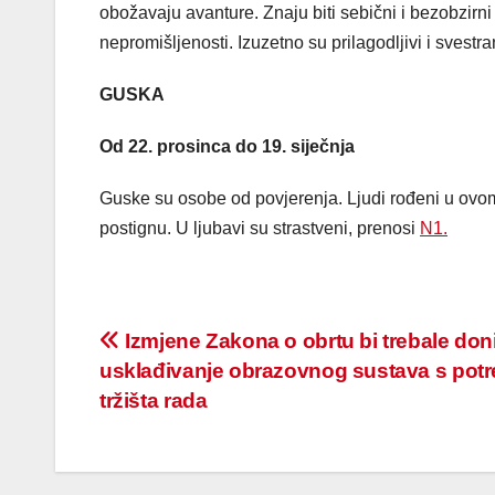
obožavaju avanture. Znaju biti sebični i bezobzir
nepromišljenosti. Izuzetno su prilagodljivi i svestran
GUSKA
Od 22. prosinca do 19. siječnja
Guske su osobe od povjerenja. Ljudi rođeni u ovom 
postignu. U ljubavi su strastveni, prenosi
N1
.
Post
Izmjene Zakona o obrtu bi trebale doni
usklađivanje obrazovnog sustava s pot
navigation
tržišta rada