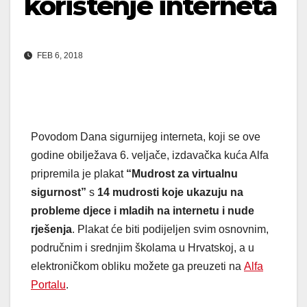
korištenje interneta
FEB 6, 2018
Povodom Dana sigurnijeg interneta, koji se ove
godine obilježava 6. veljače, izdavačka kuća Alfa
pripremila je
plakat
“Mudrost za virtualnu
sigurnost”
s
14 mudrosti koje ukazuju na
probleme djece i mladih na internetu i nude
rješenja
.
Plakat
će biti podijeljen svim osnovnim,
područnim i srednjim školama u Hrvatskoj, a u
elektroničkom obliku možete ga preuzeti na
Alfa
Portalu
.