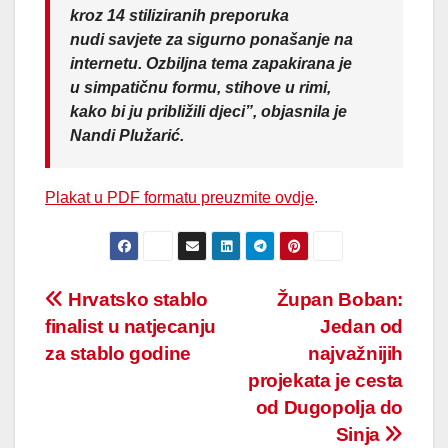
kroz 14 stiliziranih preporuka
nudi
savjete za sigurno ponašanje na
internetu
. Ozbiljna tema zapakirana je
u simpatičnu formu, stihove u rimi,
kako bi ju približili djeci”, objasnila je
Nandi Plužarić.
Plakat u PDF formatu preuzmite ovdje
.
Post
Hrvatsko stablo
Župan Boban:
finalist u natjecanju
Jedan od
navigation
za stablo godine
najvažnijih
projekata je cesta
od Dugopolja do
Sinja