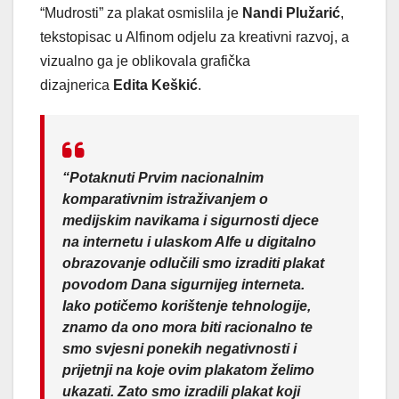
“Mudrosti” za plakat osmislila je
Nandi Plužarić
,
tekstopisac u Alfinom odjelu za kreativni razvoj, a
vizualno ga je oblikovala grafička
dizajnerica
Edita Keškić
.
“Potaknuti Prvim nacionalnim
komparativnim istraživanjem o
medijskim navikama i sigurnosti djece
na internetu i ulaskom Alfe u digitalno
obrazovanje odlučili smo izraditi plakat
povodom Dana sigurnijeg interneta.
Iako potičemo korištenje tehnologije,
znamo da ono mora biti racionalno te
smo svjesni ponekih negativnosti i
prijetnji na koje ovim plakatom želimo
ukazati. Zato smo izradili plakat koji