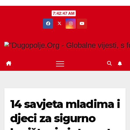
Skip
7:42:48 AM
to
content
14 savjeta mladima i
djeci za sigurno