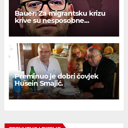
Bauer: Za migrantsku krizu
krive su nesposobne
ljevičarske vlasti.
Preminuo je dobri čovjek
Husein Smajić.