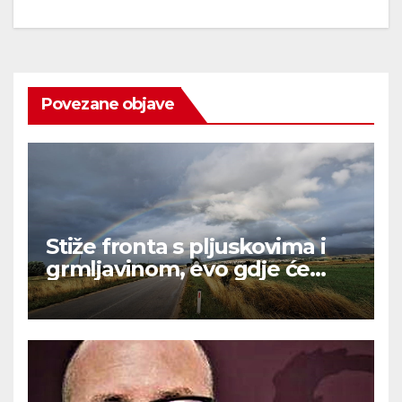
Povezane objave
Stiže fronta s pljuskovima i
grmljavinom, evo gdje će
najviše osvježiti