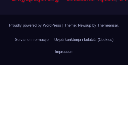
Proudly powered by WordPress
|
Theme: Newsup by
Themeansar
.
Servisne informacije
Uvjeti korištenja i kolačići (Cookies)
Impressum