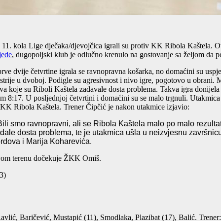
1. kola Lige dječaka/djevojčica igrali su protiv KK Ribola Kaštela. Ov
jede
, dugopoljski klub je odlučno krenulo na gostovanje sa željom da
 prve dvije četvrtine igrala se ravnopravna košarka, no domaćini su uspje
ije u dvoboj. Podigle su agresivnost i nivo igre, pogotovo u obrani. Mo
a koje su Riboli Kaštela zadavale dosta problema. Takva igra donijela je
om 8:17. U posljednjoj četvrtini i domaćini su se malo trgnuli. Utakmica 
KK Ribola Kaštela. Trener Čipčić je nakon utakmice izjavio:
i smo ravnopravni, ali se Ribola Kaštela malo po malo rezultatsk
le dosta problema, te je utakmica ušla u neizvjesnu završnicu. 
rdova i Marija Koharevića.
svom terenu dočekuje ŽKK Omiš.
3)
ć, Baričević, Mustapić (11), Smodlaka, Plazibat (17), Balić. Trener: