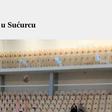
 u Sućurcu