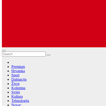
Dugopolje Portal
Najnovije vijesti Hrvatske, Dalmacije i Svijeta
Premium
Hrvatska
Sport
Dalmacija
Život
Kolumna
Svijet
Kultura
Tehnologija
Novac