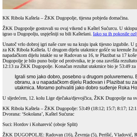
KK Ribola Kaštela – ŽKK Dugopolje, tijesna pobjeda domaćina.
ŽKK Dugopolje gostovali su ovaj vikend u Kaštel Sućurcu. U sklopu 1
igrao u Dugopolju, uspješniji su bili Kaštelani.
Iako su ih pokosile ozl
Unatoč vrlo dobroj igri naše cure su na kraju ipak tijesno izgubile. U
za KK Ribola Kaštela. U drugom dijelu utakmice gošće su krenule žustr
napadačkom dijelu istakle su se Radovan sa 16, te Plazibat sa 17 košev
Dugopolje je bilo puno bolje od protivnika, te je ona završila rezultat
12:13 za ŽKK Dugopolje. Konačan rezultat utakmice bio je 53:49 za 
Igrali smo jako dobro, posebno u drugom poluvremenu. Bil
obranu, a u napadačkom dijelu Radovan i Plazibat su zada
utakmica. Moramo pohvaliti jako dobro suđenje Roka Ho
U sljedećem, 12. kolu Lige dječaka/djevojčica, ŽKK Dugopolje na 
KK Ribola Kaštela – ŽKK Dugopolje: 53:49 (18:12; 15:7; 8:17; 12:1
Dvorana: ‘Sokolana’, Kaštel Sućurac
Suci: Hordov i Koharević (oboje Split)
ŽKK DUGOPOLJE: Radovan (16), Ževrnja (5), Perišić, Vladović, Ravli