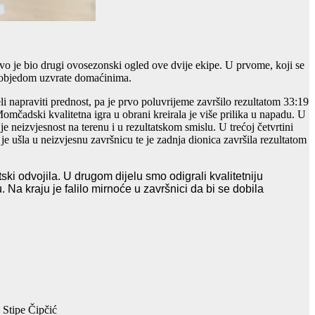
o je bio drugi ovosezonski ogled ove dvije ekipe. U prvome, koji se
 pobjedom uzvrate domaćinima.
li napraviti prednost, pa je prvo poluvrijeme završilo rezultatom 33:19
mčadski kvalitetna igra u obrani kreirala je više prilika u napadu. U
 neizvjesnost na terenu i u rezultatskom smislu. U trećoj četvrtini
je ušla u neizvjesnu završnicu te je zadnja dionica završila rezultatom
i odvojila. U drugom dijelu smo odigrali kvalitetniju
Na kraju je falilo mirnoće u završnici da bi se dobila
 Stipe Čipčić