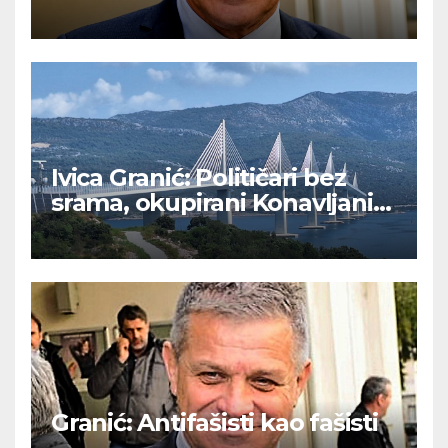
svesti na zločine nad Srbima
Ivica Granić: Političari bez
srama, okupirani Konavljani
bez ceste
Granić: Antifašisti kao fašisti