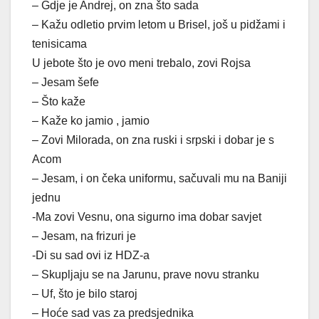
– Gdje je Andrej, on zna što sada
– Kažu odletio prvim letom u Brisel, još u pidžami i
tenisicama
U jebote što je ovo meni trebalo, zovi Rojsa
– Jesam šefe
– Što kaže
– Kaže ko jamio , jamio
– Zovi Milorada, on zna ruski i srpski i dobar je s
Acom
– Jesam, i on čeka uniformu, sačuvali mu na Baniji
jednu
-Ma zovi Vesnu, ona sigurno ima dobar savjet
– Jesam, na frizuri je
-Di su sad ovi iz HDZ-a
– Skupljaju se na Jarunu, prave novu stranku
– Uf, što je bilo staroj
– Hoće sad vas za predsjednika