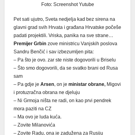
Foto: Screenshot Yutube
Pet sati ujutro, Sveta nedjelja kad bez sirena na
glavni grad svih Hrvata i građana Hrvatske počeše
padati projektili. Vriska, panika na sve strane…
Premijer Grbin
zove ministricu Vanjskih poslova
Sandru Benčić i sav izbezumljen pita:
– Pa što je ovo. zar ste niste dogovorili u Briselu
– Što smo dogovorili, da se svatko brani od Rusa
sam
– Pa gdje je
Arsen
, on je
ministar obrane,
Migovi
i protuzračna obrana ne djeluju
– Ni Grmoja ništa ne radi, on kao prvi pendrek
mora paziti na CZ
– Ma ovo je luda kuća.
– Zovite Milanovića
– Zovite Radu, ona je zadužena za Rusiju