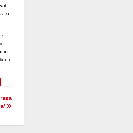
ivot
vati u
ne
ju
imno
iraju
erasa
va’