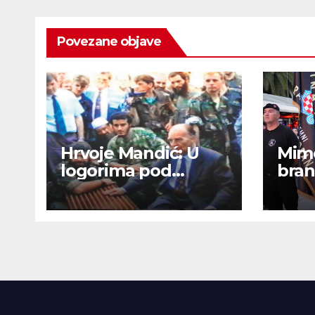
Povezane objave
Hrvoje Mandić: U
Mimo
logorima pod
bran
zapovjedništvom ‘El
spli
Mudžahid’ u BiH su
pon
Hrvatima ritualno
zaje
odsijecali glave