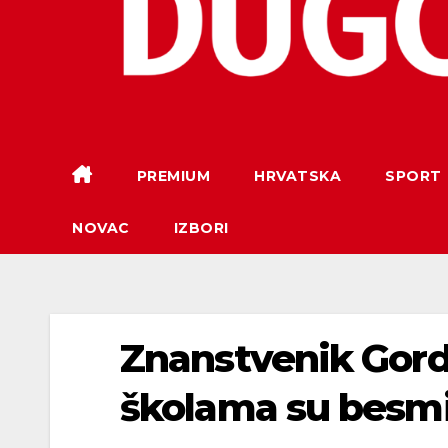
PREMIUM
HRVATSKA
SPORT
NOVAC
IZBORI
Znanstvenik Gord
školama su besm