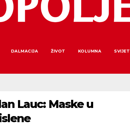
DALMACIJA
ŽIVOT
KOLUMNA
SVIJET
an Lauc: Maske u
islene