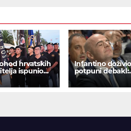
hod hrvatskih
Infantino doživi
itelja ispunio
potpuni debakl:
tsku Rivu
Pozivi na bojkot 
osom i
upalili – nema
dništvom
prodaje dionica 
a!