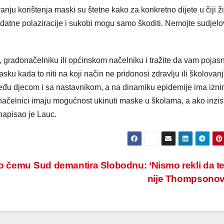
anju korištenja maski su štetne kako za konkretno dijete u čiji ž
odatne polaziracije i sukobi mogu samo škoditi. Nemojte sudjelo
le, gradonačelniku ili općinskom načelniku i tražite da vam pojas
sku kada to niti na koji način ne pridonosi zdravlju ili školovan
eđu djecom i sa nastavnikom, a na dinamiku epidemije ima izn
i načelnici imaju mogućnost ukinuti maske u školama, a ako inzist
napisao je Lauc.
 o čemu
Sud demantira Slobodnu: ‘Nismo rekli da t
nije Thompsono