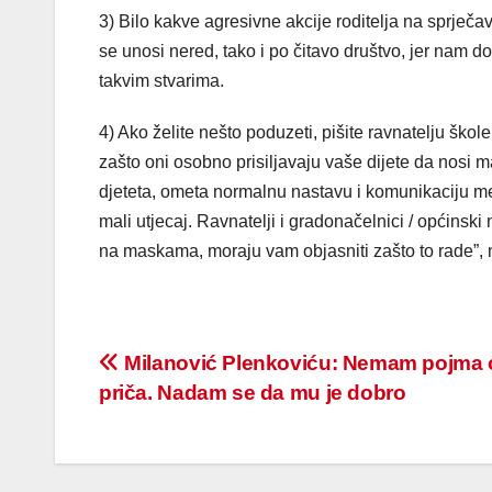
3) Bilo kakve agresivne akcije roditelja na sprječav
se unosi nered, tako i po čitavo društvo, jer nam d
takvim stvarima.
4) Ako želite nešto poduzeti, pišite ravnatelju ško
zašto oni osobno prisiljavaju vaše dijete da nosi ma
djeteta, ometa normalnu nastavu i komunikaciju m
mali utjecaj. Ravnatelji i gradonačelnici / općinsk
na maskama, moraju vam objasniti zašto to rade”, 
Post
Milanović Plenkoviću: Nemam pojma
priča. Nadam se da mu je dobro
navigation