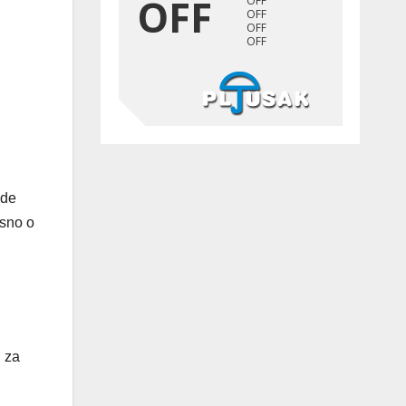
ude
isno o
 za