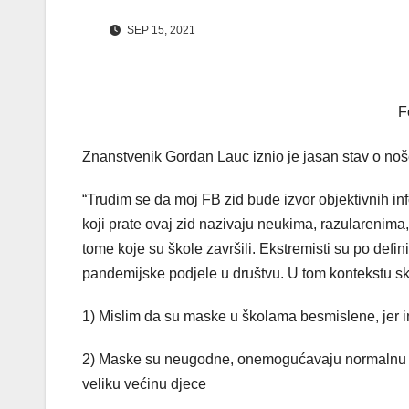
SEP 15, 2021
F
Znanstvenik Gordan Lauc iznio je jasan stav o noš
“Trudim se da moj FB zid bude izvor objektivnih in
koji prate ovaj zid nazivaju neukima, razularenima, 
tome koje su škole završili. Ekstremisti su po defini
pandemijske podjele u društvu. U tom kontekstu skr
1) Mislim da su maske u školama besmislene, jer i
2) Maske su neugodne, onemogućavaju normalnu kom
veliku većinu djece