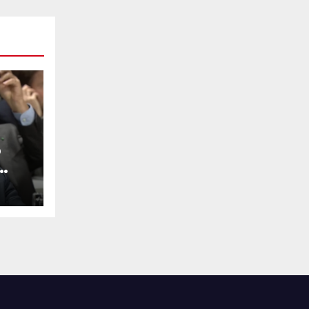
o
su
SP-