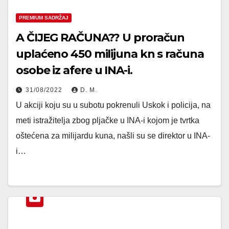
PREMIUM SADRŽAJ
A ČIJEG RAČUNA?? U proračun
uplaćeno 450 milijuna kn s računa
osobe iz afere u INA-i.
31/08/2022
D. M.
U akciji koju su u subotu pokrenuli Uskok i policija, na
meti istražitelja zbog pljačke u INA-i kojom je tvrtka
oštećena za milijardu kuna, našli su se direktor u INA-
i…