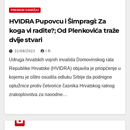
PREMIUM SADRŽAJ
HVIDRA Pupovcu i Šimpragi: Za
koga vi radite?; Od Plenkovića traže
dvije stvari
31/08/2022
I.R.
Udruga hrvatskih vojnih invalida Domovinskog rata
Republike Hrvatske (HVIDRA) objavila je priopćenje u
kojemu je oštro osudila odluku Srbije da podnigne
optužnice protiv četvorice časnika Hrvatskog ratnog
zrakoplovstva za navodne…