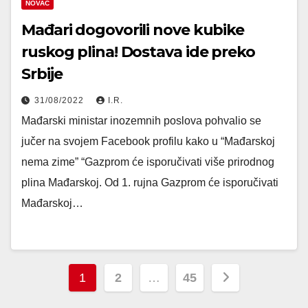
NOVAC
Mađari dogovorili nove kubike
ruskog plina! Dostava ide preko
Srbije
31/08/2022
I.R.
Mađarski ministar inozemnih poslova pohvalio se
jučer na svojem Facebook profilu kako u “Mađarskoj
nema zime” “Gazprom će isporučivati više prirodnog
plina Mađarskoj. Od 1. rujna Gazprom će isporučivati
Mađarskoj…
Posts
1
2
…
45
pagination