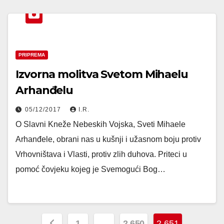
PRIPREMA
Izvorna molitva Svetom Mihaelu
Arhanđelu
05/12/2017
I.R.
O Slavni Kneže Nebeskih Vojska, Sveti Mihaele
Arhanđele, obrani nas u kušnji i užasnom boju protiv
Vrhovništava i Vlasti, protiv zlih duhova. Priteci u
pomoć čovjeku kojeg je Svemogući Bog…
Posts
1
…
2,650
2,651