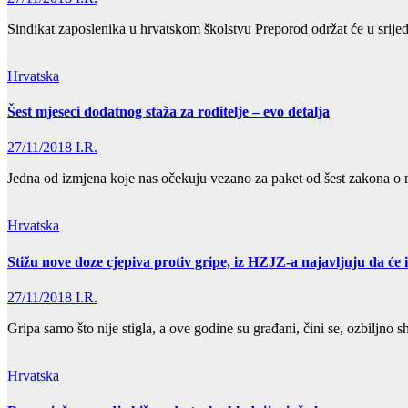
Sindikat zaposlenika u hrvatskom školstvu Preporod održat će u srijed
Hrvatska
Šest mjeseci dodatnog staža za roditelje – evo detalja
27/11/2018
I.R.
Jedna od izmjena koje nas očekuju vezano za paket od šest zakona o m
Hrvatska
Stižu nove doze cjepiva protiv gripe, iz HZJZ-a najavljuju da će i
27/11/2018
I.R.
Gripa samo što nije stigla, a ove godine su građani, čini se, ozbiljno
Hrvatska