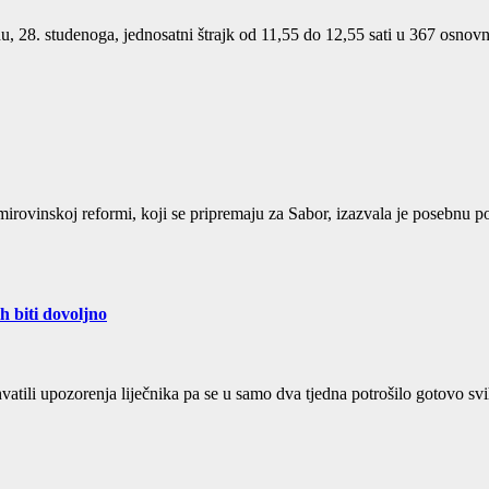
u, 28. studenoga, jednosatni štrajk od 11,55 do 12,55 sati u 367 osnov
irovinskoj reformi, koji se pripremaju za Sabor, izazvala je posebnu 
h biti dovoljno
 shvatili upozorenja liječnika pa se u samo dva tjedna potrošilo gotovo 