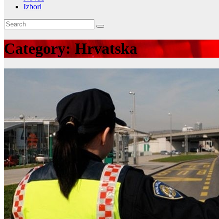
Izbori
Category:
Hrvatska