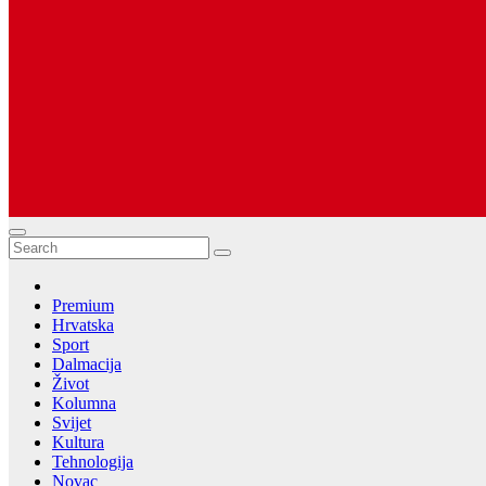
Dugopolje Portal
Najnovije vijesti Hrvatske, Dalmacije i Svijeta
Premium
Hrvatska
Sport
Dalmacija
Život
Kolumna
Svijet
Kultura
Tehnologija
Novac