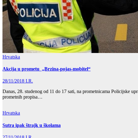
Hrvatska
Akcija u prometu „Brzina-pojas-mobitel“
28/11/2018
I.R.
Danas, 28. studenog od 11 do 17 sati, na prometnicama Policijske upra
prometnih propisa…
Hrvatska
Sutra ipak štrajk u školama
27/11/2018
I.R.