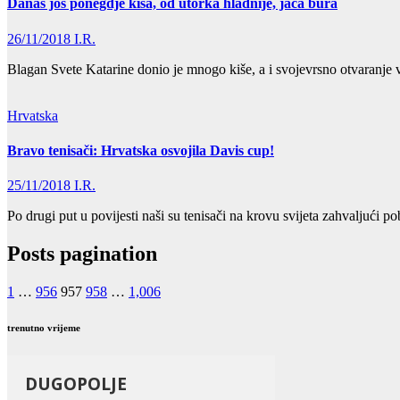
Danas još ponegdje kiša, od utorka hladnije, jača bura
26/11/2018
I.R.
Blagan Svete Katarine donio je mnogo kiše, a i svojevrsno otvaranje 
Hrvatska
Bravo tenisači: Hrvatska osvojila Davis cup!
25/11/2018
I.R.
Po drugi put u povijesti naši su tenisači na krovu svijeta zahvaljući p
Posts pagination
1
…
956
957
958
…
1,006
trenutno vrijeme