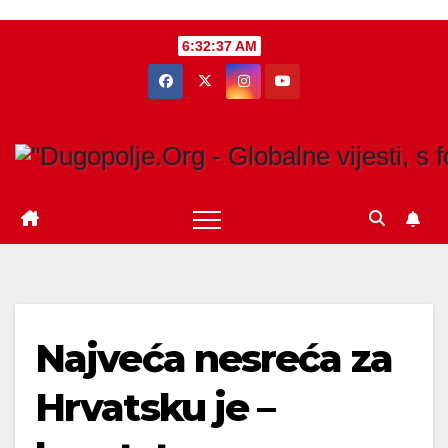
Skip
6:32:38 AM
to
content
Najveća nesreća za
Hrvatsku je –