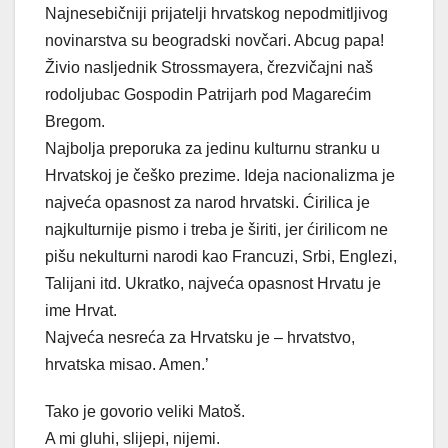
Najnesebičniji prijatelji hrvatskog nepodmitljivog
novinarstva su beogradski novčari. Abcug papa!
Živio nasljednik Strossmayera, črezvičajni naš
rodoljubac Gospodin Patrijarh pod Magarećim
Bregom.
Najbolja preporuka za jedinu kulturnu stranku u
Hrvatskoj je češko prezime. Ideja nacionalizma je
najveća opasnost za narod hrvatski. Ćirilica je
najkulturnije pismo i treba je širiti, jer ćirilicom ne
pišu nekulturni narodi kao Francuzi, Srbi, Englezi,
Talijani itd. Ukratko, najveća opasnost Hrvatu je
ime Hrvat.
Najveća nesreća za Hrvatsku je – hrvatstvo,
hrvatska misao. Amen.’
Tako je govorio veliki Matoš.
A mi gluhi, slijepi, nijemi.