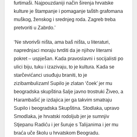
furtimaši. Najpouzdaniji način širenja hrvatske
kulture je štampanje i pomaganje taštih grafomana
muškog, ženskog i srednjeg roda. Zagreb treba
pretvoriti u Zabrdo.’
‘Ne stvorivši ništa, ama baš ništa, u literaturi,
naprednjaci moraju tvrditi da je njihov literarni
pokret – uspješan. Kada pravoslavni i socijalisti po
ulici biju, tuku i izazivaju, to je kultura. Kada se
starčevićanci usuđuju braniti, to je
zizibambulizam! Supilo je zlatan ‘čoek’ jer mu
beogradska skupština šalje javno trostruki Živeo, a
Harambašić je izdajica jer ga takvim smatraju
Supilo i beogradska Skupština. Stodlaka, upravo
Smodlaka, je hrvatski rodoljub jer je sumnjiv
Stjepanu Radiću i jer šuruje s Talijanima i jer mu
braća uče školu u hrvatskom Beogradu.