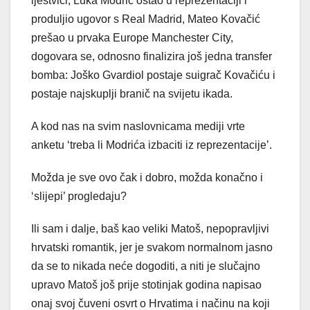
ljestvici, Luka Modrić ostao u reprezentaciji i
produljio ugovor s Real Madrid, Mateo Kovačić
prešao u prvaka Europe Manchester City,
dogovara se, odnosno finalizira još jedna transfer
bomba: Joško Gvardiol postaje suigrač Kovačiću i
postaje najskuplji branič na svijetu ikada.
A kod nas na svim naslovnicama mediji vrte
anketu ‘treba li Modrića izbaciti iz reprezentacije’.
Možda je sve ovo čak i dobro, možda konačno i
‘slijepi’ progledaju?
Ili sam i dalje, baš kao veliki Matoš, nepopravljivi
hrvatski romantik, jer je svakom normalnom jasno
da se to nikada neće dogoditi, a niti je slučajno
upravo Matoš još prije stotinjak godina napisao
onaj svoj čuveni osvrt o Hrvatima i načinu na koji