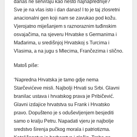
danas ne serviraju kao nešto najnaprednije?
Sve je na vlas isto i dan danas! I to je taj zlosretni
anacionalni gen koji nam se zavukao pod kožu.
Vjerojatno miješanjem s raznoraznim tuđinskim
osvajačima, na sjeveru Hrvatske s Germanima i
Mađarima, u središnjoj Hrvatskoj s Turcima i
Vlasima, a na jugu s Mlecima, Frančezima i slično.
Matoš piše:
‘Napredna Hrvatska je tamo gdje nema
Starčevićeve misli. Najbolji Hrvati su Srbi. Glavni
branilac ustava i hrvatskog prava je Pribičević.
Glavni izdajice hrvatstva su Frank i Hrvatsko
pravo. Dopušteno je s oduševljenjem besjediti
samo o kralju Petru. Napadati vjeru je najbolje
sredstvo širenja pučkog morala i patriotizma.