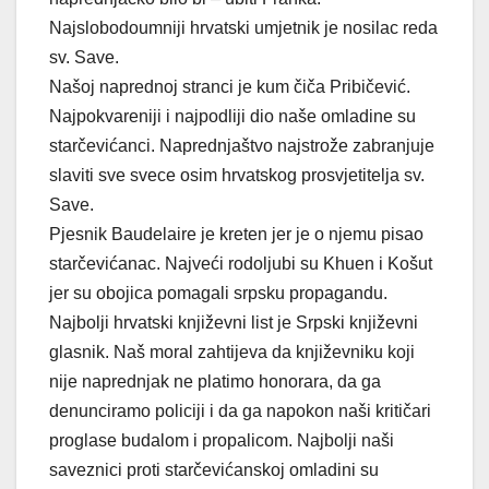
Najslobodoumniji hrvatski umjetnik je nosilac reda
sv. Save.
Našoj naprednoj stranci je kum čiča Pribičević.
Najpokvareniji i najpodliji dio naše omladine su
starčevićanci. Naprednjaštvo najstrože zabranjuje
slaviti sve svece osim hrvatskog prosvjetitelja sv.
Save.
Pjesnik Baudelaire je kreten jer je o njemu pisao
starčevićanac. Najveći rodoljubi su Khuen i Košut
jer su obojica pomagali srpsku propagandu.
Najbolji hrvatski književni list je Srpski književni
glasnik. Naš moral zahtijeva da književniku koji
nije naprednjak ne platimo honorara, da ga
denunciramo policiji i da ga napokon naši kritičari
proglase budalom i propalicom. Najbolji naši
saveznici proti starčevićanskoj omladini su