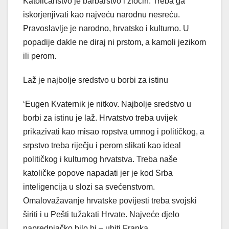
Katoličanstvo je barbarstvo i zločin. Treba ga
iskorjenjivati kao najveću narodnu nesreću.
Pravoslavlje je narodno, hrvatsko i kulturno. U
popadije dakle ne diraj ni prstom, a kamoli jezikom
ili perom.
Laž je najbolje sredstvo u borbi za istinu
‘Eugen Kvaternik je nitkov. Najbolje sredstvo u
borbi za istinu je laž. Hrvatstvo treba uvijek
prikazivati kao misao ropstva umnog i političkog, a
srpstvo treba riječju i perom slikati kao ideal
političkog i kulturnog hrvatstva. Treba naše
katoličke popove napadati jer je kod Srba
inteligencija u slozi sa svećenstvom.
Omalovažavanje hrvatske povijesti treba svojski
širiti i u Pešti tužakati Hrvate. Najveće djelo
naprednjačko bilo bi – ubiti Franka.