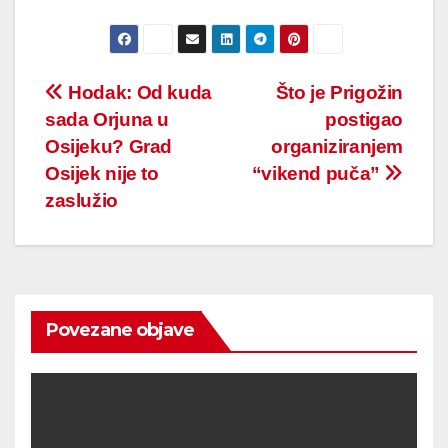
Post
Hodak: Od kuda
Što je Prigožin
sada Orjuna u
postigao
navigation
Osijeku? Grad
organiziranjem
Osijek nije to
“vikend puča”
zaslužio
Povezane objave